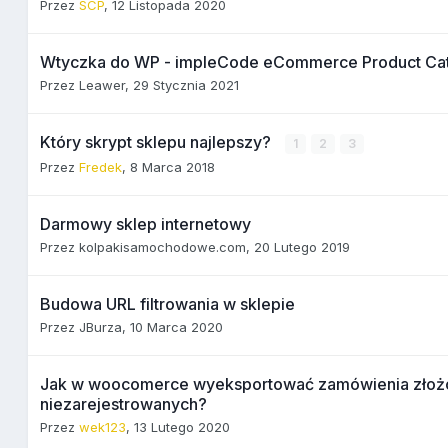
Przez
SCP
,
12 Listopada 2020
Wtyczka do WP - impleCode eCommerce Product Ca
Przez
Leawer
,
29 Stycznia 2021
Który skrypt sklepu najlepszy?
1
2
3
Przez
Fredek
,
8 Marca 2018
Darmowy sklep internetowy
Przez
kolpakisamochodowe.com
,
20 Lutego 2019
Budowa URL filtrowania w sklepie
Przez
JBurza
,
10 Marca 2020
Jak w woocomerce wyeksportować zamówienia złoż
niezarejestrowanych?
Przez
wek123
,
13 Lutego 2020