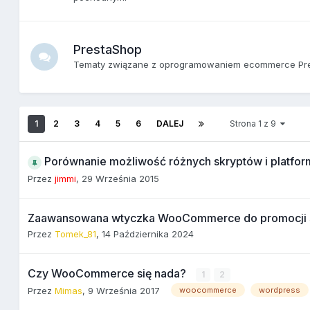
PrestaShop
Tematy związane z oprogramowaniem ecommerce Pr
1
2
3
4
5
6
DALEJ
Strona 1 z 9
Porównanie możliwość różnych skryptów i platfor
Przez
jimmi
,
29 Września 2015
Zaawansowana wtyczka WooCommerce do promocji 
Przez
Tomek_81
,
14 Października 2024
Czy WooCommerce się nada?
1
2
Przez
Mimas
,
9 Września 2017
woocommerce
wordpress