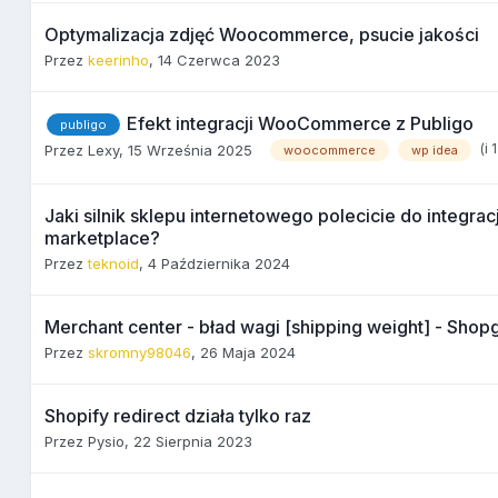
Optymalizacja zdjęć Woocommerce, psucie jakości
Przez
keerinho
,
14 Czerwca 2023
Efekt integracji WooCommerce z Publigo
publigo
(i
Przez
Lexy
,
15 Września 2025
woocommerce
wp idea
Jaki silnik sklepu internetowego polecicie do integracj
marketplace?
Przez
teknoid
,
4 Października 2024
Merchant center - bład wagi [shipping weight] - Shop
Przez
skromny98046
,
26 Maja 2024
Shopify redirect działa tylko raz
Przez
Pysio
,
22 Sierpnia 2023