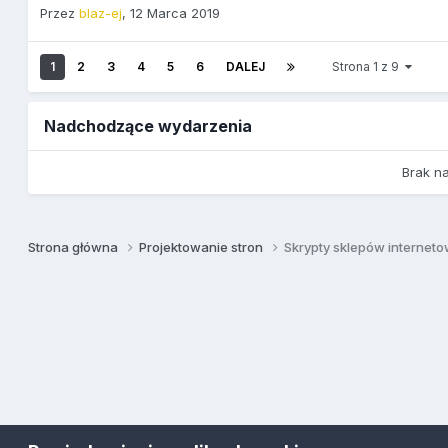
Przez
blaz-ej
,
12 Marca 2019
1
2
3
4
5
6
DALEJ
Strona 1 z 9
Nadchodzące wydarzenia
Brak n
Strona główna
Projektowanie stron
Skrypty sklepów internet