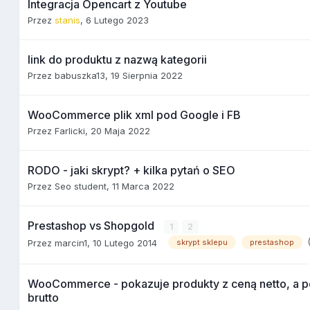
Integracja Opencart z Youtube
Przez
stanis
,
6 Lutego 2023
link do produktu z nazwą kategorii
Przez
babuszka13
,
19 Sierpnia 2022
WooCommerce plik xml pod Google i FB
Przez
Farlicki
,
20 Maja 2022
RODO - jaki skrypt? + kilka pytań o SEO
Przez
Seo student
,
11 Marca 2022
Prestashop vs Shopgold
1
2
Przez
marcin1
,
10 Lutego 2014
skrypt sklepu
prestashop
WooCommerce - pokazuje produkty z ceną netto, a 
brutto