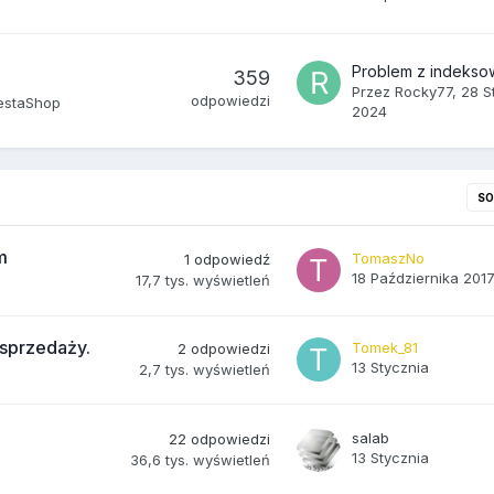
359
Przez
Rocky77
,
28 S
odpowiedzi
estaShop
2024
S
m
TomaszNo
1
odpowiedź
18 Października 201
17,7 tys.
wyświetleń
sprzedaży.
Tomek_81
2
odpowiedzi
13 Stycznia
2,7 tys.
wyświetleń
salab
22
odpowiedzi
13 Stycznia
36,6 tys.
wyświetleń