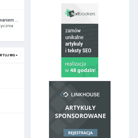
Problem z indeksowaniem Presty 8 w Google - indeksuje stronę główną i nic więcej
tycznia
ORTUJ WG
7