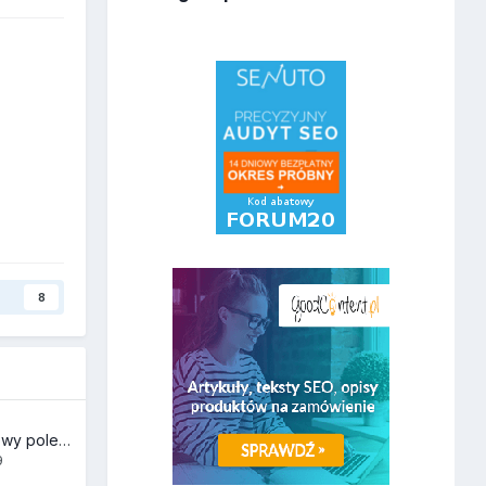
y
8
Jaki sklep internetowy polecacie ?
9