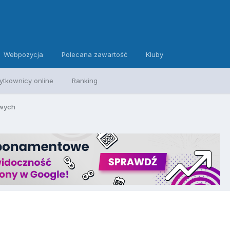
Webpozycja
Polecana zawartość
Kluby
ytkownicy online
Ranking
owych