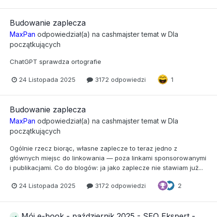
Budowanie zaplecza
MaxPan
odpowiedział(a) na
cashmajster
temat w
Dla
początkujących
ChatGPT sprawdza ortografie
24 Listopada 2025
3172 odpowiedzi
1
Budowanie zaplecza
MaxPan
odpowiedział(a) na
cashmajster
temat w
Dla
początkujących
Ogólnie rzecz biorąc, własne zaplecze to teraz jedno z
głównych miejsc do linkowania — poza linkami sponsorowanymi
i publikacjami. Co do blogów: ja jako zaplecze nie stawiam już...
24 Listopada 2025
3172 odpowiedzi
2
Mój e-book - październik 2025 - SEO Ekspert -