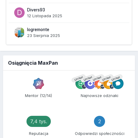
Divers93
12 Listopada 2025
logremonte
23 Sierpnia 2025
Osiągnięcia MaxPan
Unikat
Unikat
Unikat
Unikat
Unikat
Mentor (12/14)
Najnowsze odznaki
7,4 tys.
2
Reputacja
Odpowiedzi społeczności