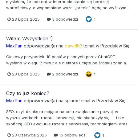
myślałem, że content w internecie stanie się bardziej
wartościowy, a wspomniane wyżej „precle” będą na wyższym...
28 Lipca 2025
3 odpowiedzi
1
Witam Wszystkich :)
MaxPan
odpowiedział(a) na
pawel83
temat w
Przedstaw Się
Ciekawy przypadek. 18 postów pisanych przez ChatGPT,
wysłano w ciągu 7 minut ale niektóre ucięte po środku zdania.
28 Lipca 2025
2 odpowiedzi
1
Czy to juz koniec?
MaxPan
odpowiedział(a) na
spinex
temat w
Przedstaw Się
SEO, czyli działania mające na celu zwiększanie pozycji w
wyszukiwarkach, ruchu i konwersji, nie skończyły się — i nie
skończą. SEO ewoluuje razem z serwisami, technologiami oraz...
28 Czerwca 2025
15 odpowiedzi
1