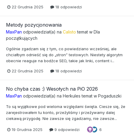
22 Grudnia 2025
18 odpowiedzi
Metody pozycjonowania
MaxPan
odpowiedział(a) na
Calisto
temat w
Dla
początkujących
Ogólnie zgadzam się z tym, co powiedziano wcześniej, ale
chciałbym odnieść się do „stron” testowych. Niestety algorytm
obecnie reaguje na bodźce SEO, takie jak linki, content i...
22 Grudnia 2025
18 odpowiedzi
No chyba czas :) Wesołych na PiO 2026
MaxPan
odpowiedział(a) na
Herkules
temat w
Pogaduszki
To są wyjątkowe pod wieloma względami święta. Ciesze się, że
zarejestrowałem tu konto, przeżyliśmy i przeżywamy dalej
ciekawą przygodę. Nie zawsze się zgadzamy, nie zawsze...
19 Grudnia 2025
9 odpowiedzi
6