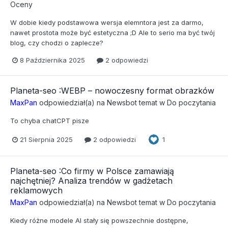
Oceny
W dobie kiedy podstawowa wersja elemntora jest za darmo,
nawet prostota może być estetyczna ;D Ale to serio ma być twój
blog, czy chodzi o zaplecze?
8 Października 2025
2 odpowiedzi
Planeta-seo :WEBP – nowoczesny format obrazków
MaxPan
odpowiedział(a) na
Newsbot
temat w
Do poczytania
To chyba chatCPT pisze
21 Sierpnia 2025
2 odpowiedzi
1
Planeta-seo :Co firmy w Polsce zamawiają
najchętniej? Analiza trendów w gadżetach
reklamowych
MaxPan
odpowiedział(a) na
Newsbot
temat w
Do poczytania
Kiedy różne modele AI stały się powszechnie dostępne,