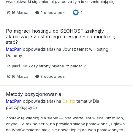
wyszukiwarki się zmieniają, a co za tym idzie zmieniają się...
16 Marca
2 odpowiedzi
1
Po migracji hostingu do SEOHOST zniknęły
aktualizacje z ostatniego miesiąca – co mogło się
stać?
MaxPan
odpowiedział(a) na
Jowisz
temat w
Hosting i
Domeny
To jakiś CMS czy strony pisane "z palca" ?
16 Marca
3 odpowiedzi
Metody pozycjonowania
MaxPan
odpowiedział(a) na
Calisto
temat w
Dla
początkujących
Zostaw tę wiedzę dla siebie — ona warta jest więcej niż milion,
chyba… A tak na serio, na przykład sklepy postawione „z głową”
na WooCommerce mają się nawet lepiej od tych postawionych...