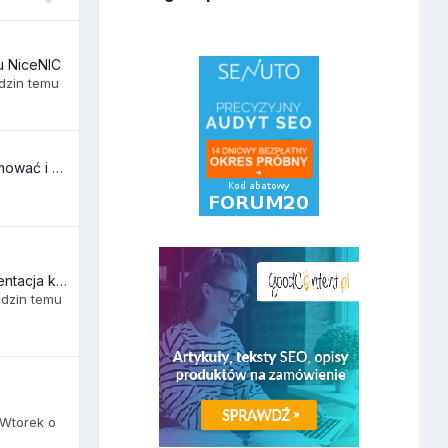
u NiceNIC
odzin temu
czy jest sens reanimować i walczyć?
a
Planeta-seo :Segmentacja klientów w e-commerce
odzin temu
Wtorek o