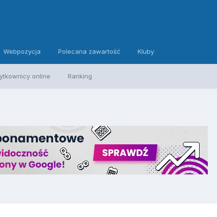
Webpozycja
Polecana zawartość
Kluby
ytkownicy online
Ranking