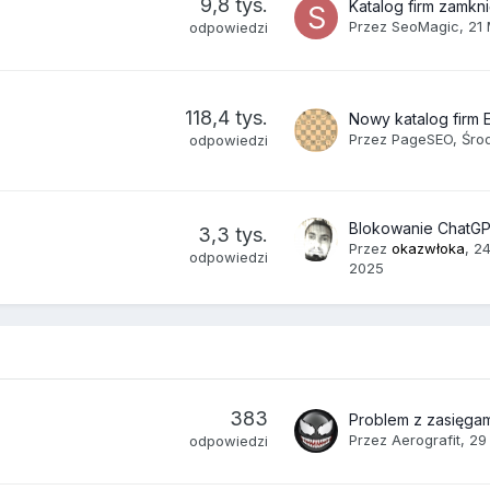
9,8 tys.
Katalog firm zamkni
Przez
SeoMagic
,
21
odpowiedzi
118,4 tys.
Nowy katalog firm 
Przez
PageSEO
,
Śro
odpowiedzi
3,3 tys.
Przez
okazwłoka
,
2
odpowiedzi
2025
383
Przez
Aerografit
,
29
odpowiedzi