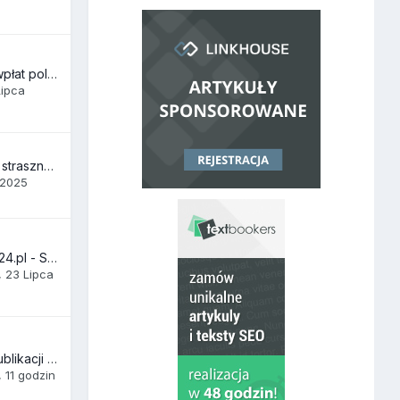
Zarabiaj połowę z wpłat poleconych Klientów💰
Lipca
[inne] Małe a jakże straszne :(
 2025
[Startup] SeoSklep24.pl - Sklep SEO
,
23 Lipca
[WYKONAMY] 10 publikacji Moda/Uroda — nie tylko linki: selekcja domen + dopasowany content | 279,99 zł
,
11 godzin