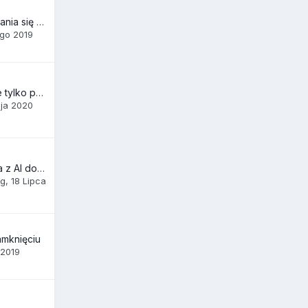
Wykop - Efekt dostania się na stronę główną
ego 2019
LinkedIn - dostępne tylko po zalogowaniu
aja 2020
Aplikacja połączona z AI do automatycznego publikowania na Facebook
ng
,
18 Lipca
amknięciu
 2019