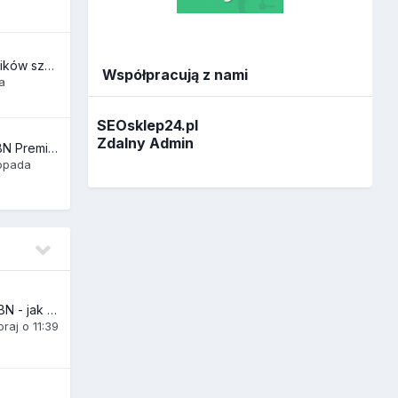
Ankieta dla uczestników szkoleń SEO
Współpracują z nami
a
SEOsklep24.pl
Zdalny Admin
[Wykonam] Linki PBN Premium – oferta BF 2025
topada
Test 150 linków z PBN - jak podwoiliśmy ruch z Google dla międzynarodowego serwisu w 12 miesięcy
raj o 11:39