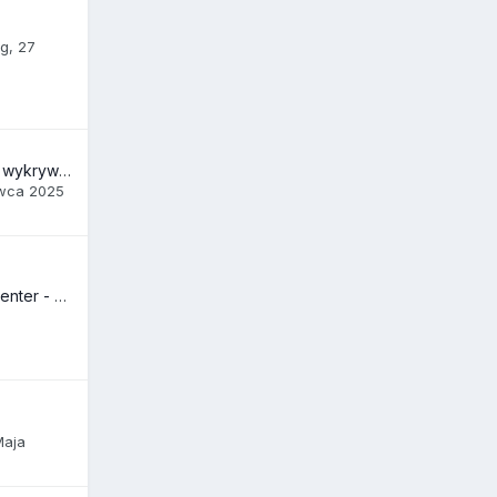
ng
,
27
Jakie narzędzia do wykrywania AI możecie polecić?
rwca 2025
Google Merchant Center - czy tam istnieje jakiś kontakt?
Maja