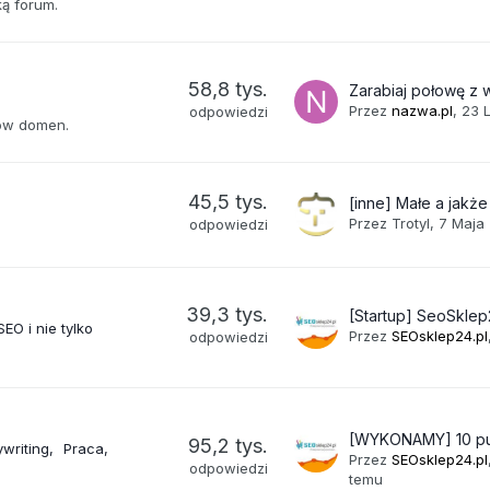
ą forum.
58,8 tys.
Przez
nazwa.pl
,
23 
odpowiedzi
orów domen.
45,5 tys.
Przez
Trotyl
,
7 Maja
odpowiedzi
39,3 tys.
SEO i nie tylko
Przez
SEOsklep24.pl
odpowiedzi
95,2 tys.
writing
Praca
Przez
SEOsklep24.pl
odpowiedzi
temu