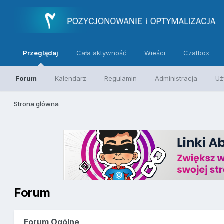
Przeglądaj
Cała aktywność
Wieści
Czatbox
Forum
Kalendarz
Regulamin
Administracja
Uż
Strona główna
Forum
Forum Ogólne