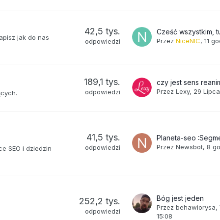
42,5 tys.
Cześć wszystkim, t
pisz jak do nas
Przez
NiceNIC
,
11 g
odpowiedzi
189,1 tys.
Przez
Lexy
,
29 Lipc
odpowiedzi
ących.
41,5 tys.
Przez
Newsbot
,
8 g
odpowiedzi
ce SEO i dziedzin
Bóg jest jeden
252,2 tys.
Przez
behawiorysa
,
odpowiedzi
15:08