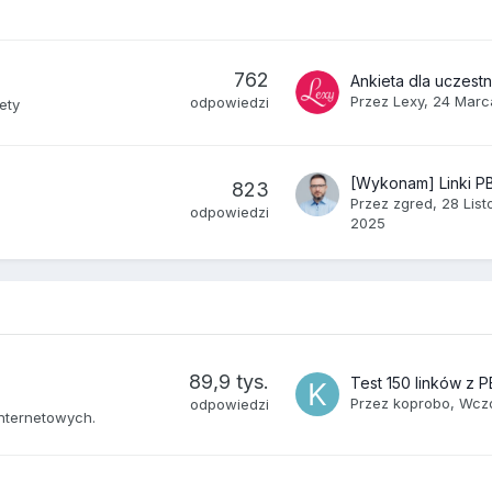
762
Przez
Lexy
,
24 Marc
odpowiedzi
ety
823
Przez
zgred
,
28 Lis
odpowiedzi
2025
89,9 tys.
Przez
koprobo
,
Wczo
odpowiedzi
internetowych.