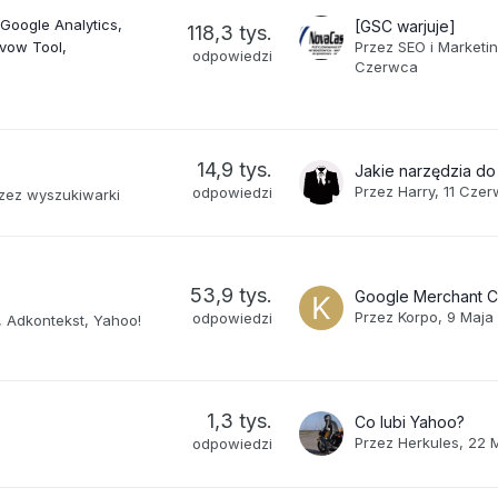
Google Analytics
[GSC warjuje]
118,3 tys.
avow Tool
Przez
SEO i Marketi
odpowiedzi
Czerwca
14,9 tys.
Przez
Harry
,
11 Cze
odpowiedzi
zez wyszukiwarki
53,9 tys.
Przez
Korpo
,
9 Maja
odpowiedzi
 Adkontekst, Yahoo!
1,3 tys.
Co lubi Yahoo?
Przez
Herkules
,
22 
odpowiedzi