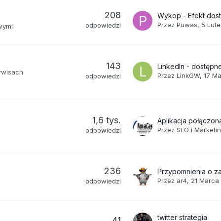
208
Przez
Puwas
,
5 Lut
odpowiedzi
wymi
143
rwisach
Przez
LinkGW
,
17 M
odpowiedzi
1,6 tys.
Przez
SEO i Marketi
odpowiedzi
236
Przypomnienia o z
Przez
ar4
,
21 Marca
odpowiedzi
twitter strategia
41