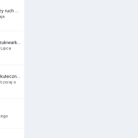
Czy widzicie większy ruch z Bing niż dawniej?
aja
Nowa POLSKA wyszukiwarka - znajo.pl z naprawdę świetnymi wynikami!
 Lipca
NeoIndexer.com - skuteczne indeksowanie linków - promocja na start
czoraj o
tego