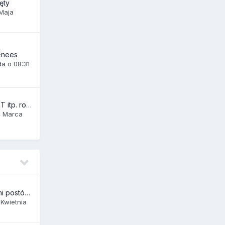
ęty
 Maja
Enees
da o 08:31
Blokowanie ChatGPT itp. robotów - czy to ma sens, jeśli moje strony i tak są już "wciągnięte" przez AI
4 Marca
Problem z zasięgami postów na Fanpage
 Kwietnia