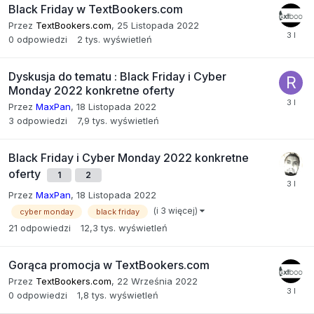
Black Friday w TextBookers.com
Przez
TextBookers.com
,
25 Listopada 2022
0
odpowiedzi
2 tys.
wyświetleń
Dyskusja do tematu : Black Friday i Cyber
Monday 2022 konkretne oferty
Przez
MaxPan
,
18 Listopada 2022
3
odpowiedzi
7,9 tys.
wyświetleń
Black Friday i Cyber Monday 2022 konkretne
oferty
1
2
Przez
MaxPan
,
18 Listopada 2022
(i 3 więcej)
cyber monday
black friday
21
odpowiedzi
12,3 tys.
wyświetleń
Gorąca promocja w TextBookers.com
Przez
TextBookers.com
,
22 Września 2022
0
odpowiedzi
1,8 tys.
wyświetleń