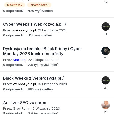
blackfriday
smartindexer
0
odpowiedzi
420
wyświetleń
Cyber Weeks z WebPozycja.pl :)
Przez
webpozycja.pl
,
21 Listopada 2024
0
odpowiedzi
418
wyświetleń
Dyskusja do tematu : Black Friday i Cyber
Monday 2023 konkretne oferty
Przez
MaxPan
,
22 Listopada 2023
0
odpowiedzi
2,5 tys.
wyświetleń
Black Weeks z WebPozycja.pl :)
Przez
webpozycja.pl
,
15 Listopada 2023
0
odpowiedzi
885
wyświetleń
Analizer SEO za darmo
Przez
Grey Ronin
,
6 Września 2023
5
odpowiedzi
3,9 tys.
wyświetleń