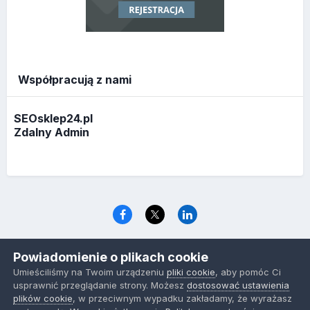
Współpracują z nami
SEOsklep24.pl
Zdalny Admin
Język
Polityka prywatności
Ciasteczka
Powiadomienie o plikach cookie
www.optymalizacja.com
Umieściliśmy na Twoim urządzeniu
pliki cookie
, aby pomóc Ci
Powered by Invision Community
usprawnić przeglądanie strony. Możesz
dostosować ustawienia
plików cookie
, w przeciwnym wypadku zakładamy, że wyrażasz