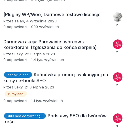
[Pluginy WP/Woo] Darmowe testowe licencje
Przez
salab
,
4 Września 2023
0
odpowiedzi
999
wyświetleń
Darmowa akcja: Parowanie twórców z
korektorami (zgłoszenia do końca sierpnia)
Przez
Lexy
,
22 Sierpnia 2023
0
odpowiedzi
1,4 tys.
wyświetleń
Końcówka promocji wakacyjnej na
ebooki o seo
kursy i e-booki SEO
Przez
Lexy
,
21 Sierpnia 2023
kursy seo
0
odpowiedzi
1,1 tys.
wyświetleń
Podstawy SEO dla twórców
kurs seo copywritingu
treści