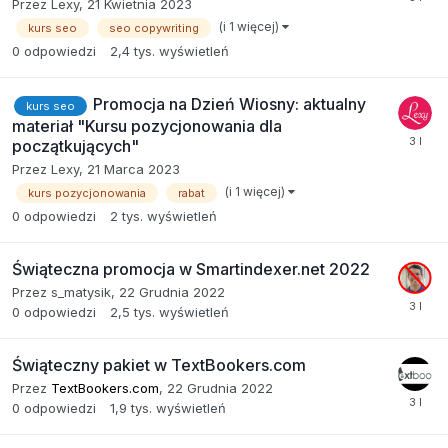
Przez
Lexy
,
21 Kwietnia 2023
(i 1 więcej)
kurs seo
seo copywriting
0
odpowiedzi
2,4 tys.
wyświetleń
Promocja na Dzień Wiosny: aktualny
kurs seo
materiał "Kursu pozycjonowania dla
początkujących"
Przez
Lexy
,
21 Marca 2023
(i 1 więcej)
kurs pozycjonowania
rabat
0
odpowiedzi
2 tys.
wyświetleń
Świąteczna promocja w Smartindexer.net 2022
Przez
s_matysik
,
22 Grudnia 2022
0
odpowiedzi
2,5 tys.
wyświetleń
Świąteczny pakiet w TextBookers.com
Przez
TextBookers.com
,
22 Grudnia 2022
0
odpowiedzi
1,9 tys.
wyświetleń