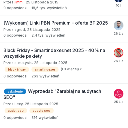
Przez
jimmi
,
25 Listopada 2015
0
odpowiedzi
18,6 tys.
wyświetleń
[Wykonam] Linki PBN Premium – oferta BF 2025
Przez
zgred
,
28 Listopada 2025
0
odpowiedzi
2,4 tys.
wyświetleń
Black Friday - Smartindexer.net 2025 - 40% na
wszystkie pakiety
Przez
s_matysik
,
28 Listopada 2025
(i 3 więcej)
black friday
smartindexer
0
odpowiedzi
263
wyświetleń
Wyprzedaż "Zarabiaj na audytach
szkolenie
SEO"
Przez
Lexy
,
25 Listopada 2025
audyt seo
audyty seo
0
odpowiedzi
314
wyświetleń