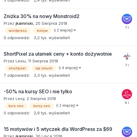
Zniżka 30% na nowy Monstroid2
Przez
jkaminski
,
20 Sierpnia 2018
(i 2 więcej)
wordpress
motyw
0
odpowiedzi
3,2 tys.
wyświetleń
ShortPixel za ułamek ceny + konto dożywotnie
Przez
Lesiu
,
11 Sierpnia 2018
(i 4 więcej)
shortpixel
wp smush
7
odpowiedzi
3,3 tys.
wyświetleń
-50% na kursy SEO i nie tylko
Przez
Lexy
,
2 Sierpnia 2018
(i 2 więcej)
kurs seo
kursy seo
0
odpowiedzi
2,9 tys.
wyświetleń
15 motywów i 5 wtyczek dla WordPress za $69
Przez
jkaminski
,
30 Lipca 2018