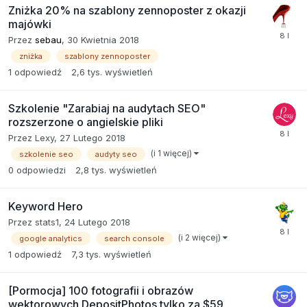
Zniżka 20% na szablony zennoposter z okazji
majówki
Przez
sebau
,
30 Kwietnia 2018
zniżka
szablony zennoposter
1
odpowiedź
2,6 tys.
wyświetleń
Szkolenie "Zarabiaj na audytach SEO"
rozszerzone o angielskie pliki
Przez
Lexy
,
27 Lutego 2018
(i 1 więcej)
szkolenie seo
audyty seo
0
odpowiedzi
2,8 tys.
wyświetleń
Keyword Hero
Przez
stats1
,
24 Lutego 2018
(i 2 więcej)
google analytics
search console
1
odpowiedź
7,3 tys.
wyświetleń
[Pormocja] 100 fotografii i obrazów
wektorowych DepositPhotos tylko za $59