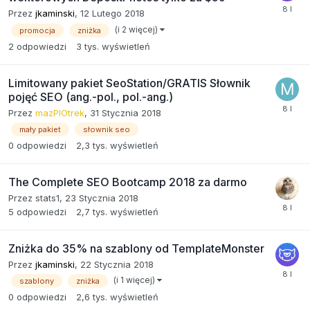
Przez
jkaminski
,
12 Lutego 2018
(i 2 więcej)
promocja
zniżka
2
odpowiedzi
3 tys.
wyświetleń
Limitowany pakiet SeoStation/GRATIS Słownik
pojęć SEO (ang.-pol., pol.-ang.)
Przez
mazPIOtrek
,
31 Stycznia 2018
mały pakiet
słownik seo
0
odpowiedzi
2,3 tys.
wyświetleń
The Complete SEO Bootcamp 2018 za darmo
Przez
stats1
,
23 Stycznia 2018
5
odpowiedzi
2,7 tys.
wyświetleń
Zniżka do 35% na szablony od TemplateMonster
Przez
jkaminski
,
22 Stycznia 2018
(i 1 więcej)
szablony
zniżka
0
odpowiedzi
2,6 tys.
wyświetleń