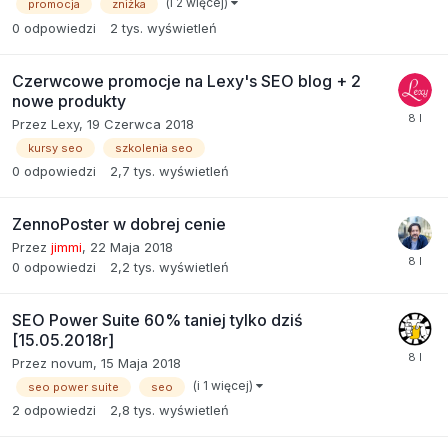
(i 2 więcej)
promocja
zniżka
0
odpowiedzi
2 tys.
wyświetleń
Czerwcowe promocje na Lexy's SEO blog + 2
nowe produkty
Przez
Lexy
,
19 Czerwca 2018
kursy seo
szkolenia seo
0
odpowiedzi
2,7 tys.
wyświetleń
ZennoPoster w dobrej cenie
Przez
jimmi
,
22 Maja 2018
0
odpowiedzi
2,2 tys.
wyświetleń
SEO Power Suite 60% taniej tylko dziś
[15.05.2018r]
Przez
novum
,
15 Maja 2018
(i 1 więcej)
seo power suite
seo
2
odpowiedzi
2,8 tys.
wyświetleń