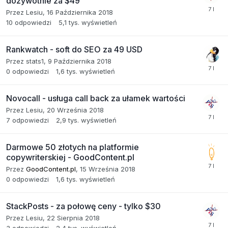
dożywotnie za $49
Przez
Lesiu
,
16 Października 2018
10
odpowiedzi
5,1 tys.
wyświetleń
Rankwatch - soft do SEO za 49 USD
Przez
stats1
,
9 Października 2018
0
odpowiedzi
1,6 tys.
wyświetleń
Novocall - usługa call back za ułamek wartości
Przez
Lesiu
,
20 Września 2018
7
odpowiedzi
2,9 tys.
wyświetleń
Darmowe 50 złotych na platformie
copywriterskiej - GoodContent.pl
Przez
GoodContent.pl
,
15 Września 2018
0
odpowiedzi
1,6 tys.
wyświetleń
StackPosts - za połowę ceny - tylko $30
Przez
Lesiu
,
22 Sierpnia 2018
3
odpowiedzi
2,4 tys.
wyświetleń