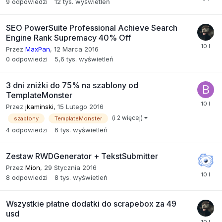
9
odpowiedzi
12 tys.
wyświetleń
SEO PowerSuite Professional Achieve Search
Engine Rank Supremacy 40% Off
Przez
MaxPan
,
12 Marca 2016
0
odpowiedzi
5,6 tys.
wyświetleń
3 dni zniżki do 75% na szablony od
TemplateMonster
Przez
jkaminski
,
15 Lutego 2016
(i 2 więcej)
szablony
TemplateMonster
4
odpowiedzi
6 tys.
wyświetleń
Zestaw RWDGenerator + TekstSubmitter
Przez
Mion
,
29 Stycznia 2016
8
odpowiedzi
8 tys.
wyświetleń
Wszystkie płatne dodatki do scrapebox za 49
usd