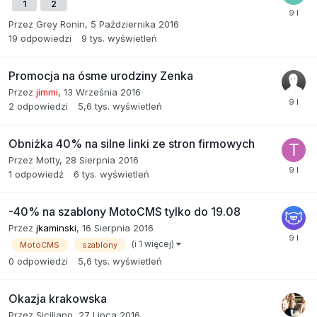
1
2
Przez
Grey Ronin
,
5 Października 2016
19
odpowiedzi
9 tys.
wyświetleń
Promocja na ósme urodziny Zenka
Przez
jimmi
,
13 Września 2016
2
odpowiedzi
5,6 tys.
wyświetleń
Obniżka 40% na silne linki ze stron firmowych
Przez
Motty
,
28 Sierpnia 2016
1
odpowiedź
6 tys.
wyświetleń
-40% na szablony MotoCMS tylko do 19.08
Przez
jkaminski
,
16 Sierpnia 2016
(i 1 więcej)
MotoCMS
szablony
0
odpowiedzi
5,6 tys.
wyświetleń
Okazja krakowska
Przez
Siciliano
,
27 Lipca 2016