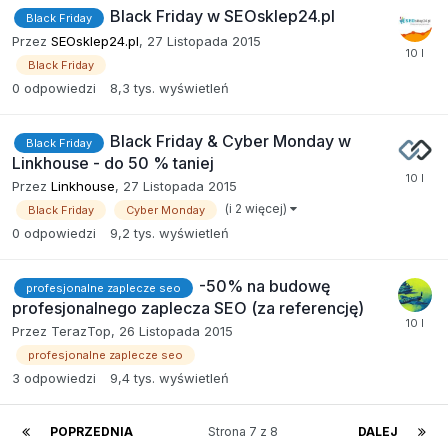
Black Friday w SEOsklep24.pl
Black Friday
Przez
SEOsklep24.pl
,
27 Listopada 2015
Black Friday
0
odpowiedzi
8,3 tys.
wyświetleń
Black Friday & Cyber Monday w
Black Friday
Linkhouse - do 50 % taniej
Przez
Linkhouse
,
27 Listopada 2015
(i 2 więcej)
Black Friday
Cyber Monday
0
odpowiedzi
9,2 tys.
wyświetleń
-50% na budowę
profesjonalne zaplecze seo
profesjonalnego zaplecza SEO (za referencję)
Przez
TerazTop
,
26 Listopada 2015
profesjonalne zaplecze seo
3
odpowiedzi
9,4 tys.
wyświetleń
POPRZEDNIA
Strona 7 z 8
DALEJ