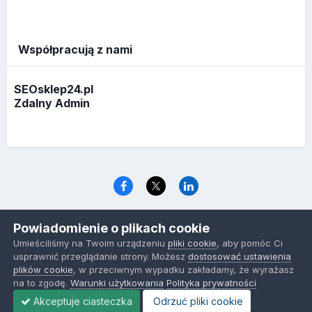
Współpracują z nami
SEOsklep24.pl
Zdalny Admin
Język
Polityka prywatności
Ciasteczka
Powiadomienie o plikach cookie
www.optymalizacja.com
Umieściliśmy na Twoim urządzeniu
pliki cookie
, aby pomóc Ci
Powered by Invision Community
usprawnić przeglądanie strony. Możesz
dostosować ustawienia
plików cookie
, w przeciwnym wypadku zakładamy, że wyrażasz
na to zgodę.
Warunki użytkowania
Polityka prywatności
Akceptuje ciasteczka
Odrzuć pliki cookie