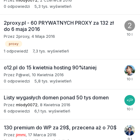
0
odpowiedzi
5,3 tys.
wyświetleń
2proxy.pl - 60 PRYWATNYCH PROXY za 132 zł
do 6 maja 2016
Przez
2proxy
,
4 Maja 2016
proxy
1
odpowiedź
7,3 tys.
wyświetleń
o12.pl do 15 kwietnia hosting 90%taniej
Przez
P@wel
,
10 Kwietnia 2016
0
odpowiedzi
5,8 tys.
wyświetleń
Listy wygasłych domen ponad 50 tys domen
Przez
mlody0072
,
8 Kwietnia 2016
6
odpowiedzi
6,1 tys.
wyświetleń
130 premium do WP za 29$, przecena aż o 70$
Przez
jimmi
,
17 Marca 2016