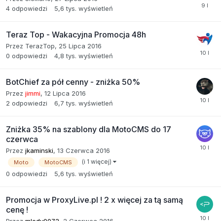
4
odpowiedzi
5,6 tys.
wyświetleń
Teraz Top - Wakacyjna Promocja 48h
Przez
TerazTop
,
25 Lipca 2016
0
odpowiedzi
4,8 tys.
wyświetleń
BotChief za pół cenny - zniżka 50%
Przez
jimmi
,
12 Lipca 2016
2
odpowiedzi
6,7 tys.
wyświetleń
Zniżka 35% na szablony dla MotoCMS do 17
czerwca
Przez
jkaminski
,
13 Czerwca 2016
(i 1 więcej)
Moto
MotoCMS
0
odpowiedzi
5,6 tys.
wyświetleń
Promocja w ProxyLive.pl ! 2 x więcej za tą samą
cenę !
Przez
mlody0072
,
2 Czerwca 2016