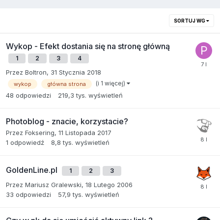
SORTUJ WG
Wykop - Efekt dostania się na stronę główną
1
2
3
4
Przez
Boltron
,
31 Stycznia 2018
(i 1 więcej)
wykop
główna strona
48
odpowiedzi
219,3 tys.
wyświetleń
Photoblog - znacie, korzystacie?
Przez
Foksering
,
11 Listopada 2017
1
odpowiedź
8,8 tys.
wyświetleń
GoldenLine.pl
1
2
3
Przez
Mariusz Gralewski
,
18 Lutego 2006
33
odpowiedzi
57,9 tys.
wyświetleń