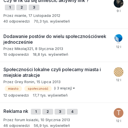
Czy w nk da się umieścić aktywny link ?
1
2
3
Przez
mianle
,
17 Listopada 2012
40
odpowiedzi
70,3 tys.
wyświetleń
Dodawanie postów do wielu społecznościówek
jednocześnie
Przez
Mikolaj321
,
8 Stycznia 2013
10
odpowiedzi
18,8 tys.
wyświetleń
Społeczności lokalne czyli polecamy miasta i
miejskie atrakcje
Przez
Grey Ronin
,
15 Lipca 2013
(i 3 więcej)
miasto
społeczność
12
odpowiedzi
17,7 tys.
wyświetleń
Reklama nk
1
2
3
4
Przez
forum ksiazki
,
10 Stycznia 2013
46
odpowiedzi
56,9 tys.
wyświetleń