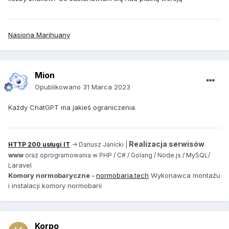
Nasiona Marihuany
Mion
Opublikowano
31 Marca 2023
Każdy ChatGPT ma jakieś ograniczenia.
Realizacja serwisów
HTTP 200 usługi IT
-> Dariusz Janicki |
www
oraz oprogramowania w PHP / C# / Golang / Node.js / MySQL/
aravel
L
Komory normobaryczne -
normobaria.tech
Wykonawca montażu
i instalacji komory normobarii
Korpo