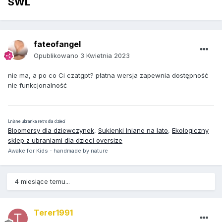
SWL
fateofangel
Opublikowano
3 Kwietnia 2023
nie ma, a po co Ci czatgpt? płatna wersja zapewnia dostępność
nie funkcjonalność
Lniane ubranka retro dla dzieci
Bloomersy dla dziewczynek
,
Sukienki lniane na lato
,
Ekologiczny
sklep z ubraniami dla dzieci oversize
Awake for Kids - handmade by nature
4 miesiące temu...
Terer1991