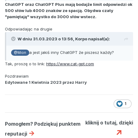
ChatGPT oraz ChatGPT Plus mają bodajże limit odpowiedzi ok
500 słów lub 4000 znaków ze spacją. Obydwa czaty
"pamiętają" wszystko do 3000 słów wstecz.
Odpowiadając na drugie
W dniu 31.03.2023 o 13:56,
Korpo
napisał(a):
a jest jakiś inny ChatGPT że piszesz każdy?
@Mion
Tak, proszę o to link:
https://www.cat-gpt.com
Pozdrawiam
Edytowane
1 Kwietnia 2023
przez Harry
1
kliknij o tutaj, dzięki
Pomogłem? Podziękuj punktem
↗
->
reputacji