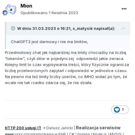
Mion
Opublikowano
1 Kwietnia 2023
W dniu 31.03.2023 o 16:21,
s_matysik
napisał(a):
ChatGPT3 jest darmowy i nie ma limitów,
Przedmiotowy chat jak najbardziej ma limity chociażby na liczbę
"tokenów", czyli słów w pojedynczej odpowiedzi jakie zwraca.
Kolejny limit to czas wypisywania treści, który fizycznie ogranicza
liczbę przetworzonych zapytań i odpowiedzi w jednostce czasu.
Na pewno ma też limity liczby userów, co IMHO widać po tym, że
wcale nie tak rzadko zdarza się, że nie działa.
1
Realizacja serwisów
HTTP 200 usługi IT
-> Dariusz Janicki |
www
oraz oprogramowania w PHP / C# / Golang / Node.js / MySQL/