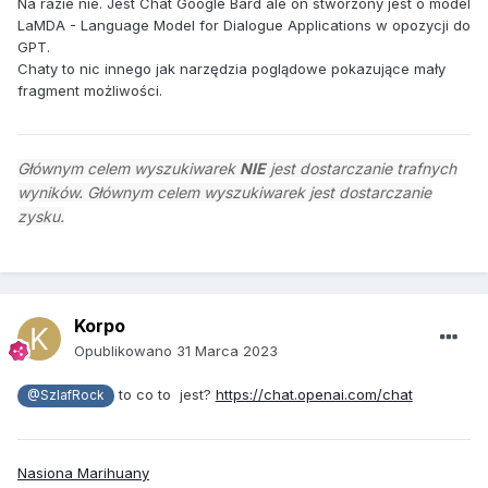
Na razie nie. Jest Chat Google Bard ale on stworzony jest o model
LaMDA - Language Model for Dialogue Applications w opozycji do
GPT.
Chaty to nic innego jak narzędzia poglądowe pokazujące mały
fragment możliwości.
Głównym celem wyszukiwarek
NIE
jest dostarczanie trafnych
wyników. Głównym celem wyszukiwarek jest dostarczanie
zysku.
Korpo
Opublikowano
31 Marca 2023
to co to jest?
https://chat.openai.com/chat
@SzlafRock
Nasiona Marihuany