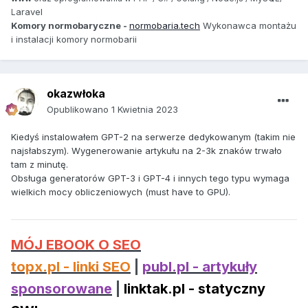
aravel
L
Komory normobaryczne -
normobaria.tech
Wykonawca montażu
i instalacji komory normobarii
okazwłoka
Opublikowano
1 Kwietnia 2023
Kiedyś instalowałem GPT-2 na serwerze dedykowanym (takim nie
najsłabszym). Wygenerowanie artykułu na 2-3k znaków trwało
tam z minutę.
Obsługa generatorów GPT-3 i GPT-4 i innych tego typu wymaga
wielkich mocy obliczeniowych (must have to GPU).
MÓJ EBOOK O SEO
topx.pl - linki SEO
|
publ.pl - artykuły
sponsorowane
|
linktak.pl - statyczny