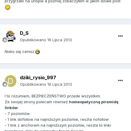
przygrzało na urlopie a później zobaczyłem w jakim dziale post
D_S
Opublikowano
16 Lipca 2013
Nisko się cenisz
dziki_rysio_997
Opublikowano
16 Lipca 2013
I to rozumiem, BEZPIECZEŃSTWO przede wszystkim.
Ze swojej strony polecam również
homeopatyczną piramidę
linków
:
- 7 poziomów
- 1 link dofollow na najniższym poziomie, reszta nofollow
- 1 link z anchorem na najniższym poziomie, reszta to linki