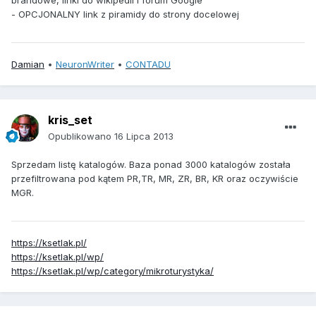
brandowe, linki do wikipedii i forum Google
- OPCJONALNY link z piramidy do strony docelowej
Damian
•
NeuronWriter
•
CONTADU
kris_set
Opublikowano
16 Lipca 2013
Sprzedam listę katalogów. Baza ponad 3000 katalogów została
przefiltrowana pod kątem PR,TR, MR, ZR, BR, KR oraz oczywiście
MGR.
https://ksetlak.pl/
https://ksetlak.pl/wp/
https://ksetlak.pl/wp/category/mikroturystyka/