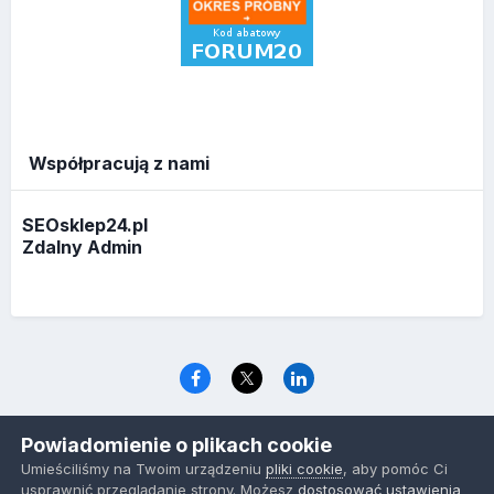
Współpracują z nami
SEOsklep24.pl
Zdalny Admin
Język
Polityka prywatności
Ciasteczka
Powiadomienie o plikach cookie
www.optymalizacja.com
Umieściliśmy na Twoim urządzeniu
pliki cookie
, aby pomóc Ci
Powered by Invision Community
usprawnić przeglądanie strony. Możesz
dostosować ustawienia