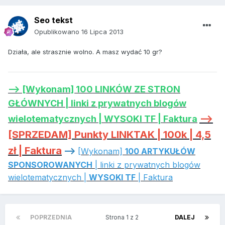
Seo tekst
Opublikowano
16 Lipca 2013
Działa, ale strasznie wolno. A masz wydać 10 gr?
--> [Wykonam] 100 LINKÓW ZE STRON
GŁÓWNYCH | linki z prywatnych blogów
-->
wielotematycznych | WYSOKI TF | Faktura
[SPRZEDAM] Punkty LINKTAK | 100k | 4,5
zł | Faktura
-->
[Wykonam]
100 ARTYKUŁÓW
SPONSOROWANYCH
| linki z prywatnych blogów
wielotematycznych |
WYSOKI TF
| Faktura
POPRZEDNIA
Strona 1 z 2
DALEJ