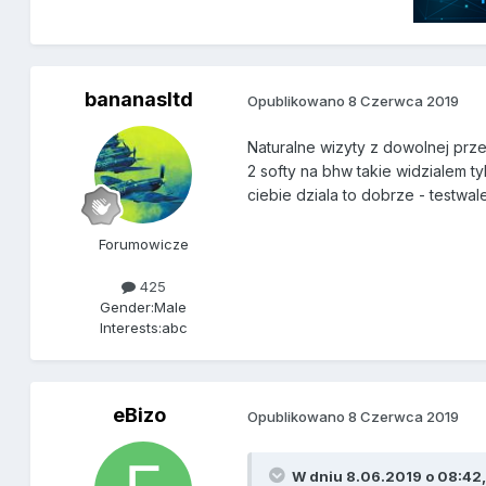
bananasltd
Opublikowano
8 Czerwca 2019
Naturalne wizyty z dowolnej prze
2 softy na bhw takie widzialem t
ciebie dziala to dobrze - testwales
Forumowicze
425
Gender:
Male
Interests:
abc
eBizo
Opublikowano
8 Czerwca 2019
W dniu 8.06.2019 o 08:42