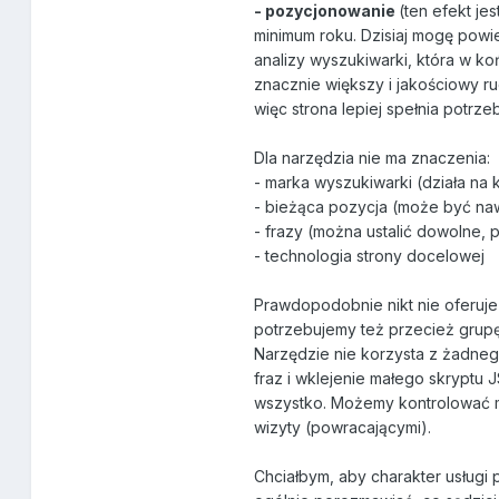
- pozycjonowanie
(ten efekt j
minimum roku. Dzisiaj mogę powie
analizy wyszukiwarki, która w ko
znacznie większy i jakościowy ruc
więc strona lepiej spełnia potrze
Dla narzędzia nie ma znaczenia:
- marka wyszukiwarki (działa na 
- bieżąca pozycja (może być na
- frazy (można ustalić dowolne, 
- technologia strony docelowej
Prawdopodobnie nikt nie oferuje
potrzebujemy też przecież grupę 
Narzędzie nie korzysta z żadnego
fraz i wklejenie małego skryptu 
wszystko. Możemy kontrolować min
wizyty (powracającymi).
Chciałbym, aby charakter usługi 