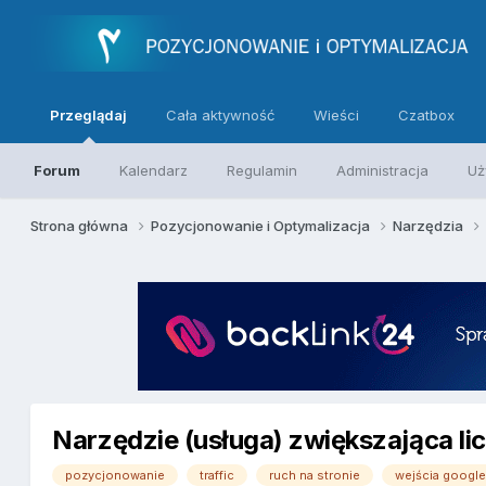
Przeglądaj
Cała aktywność
Wieści
Czatbox
Forum
Kalendarz
Regulamin
Administracja
Uż
Strona główna
Pozycjonowanie i Optymalizacja
Narzędzia
Narzędzie (usługa) zwiększająca li
pozycjonowanie
traffic
ruch na stronie
wejścia googl