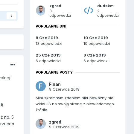
zgred
dudekm
3
2
odpowiedzi
odpowiedzi
y
7
POPULARNE DNI
8 Cze 2019
10 Cze 2019
13 odpowiedzi
10 odpowiedzi
25 Cze 2019
9 Cze 2019
6 odpowiedzi
6 odpowiedzi
POPULARNE POSTY
wolnej
Finan
9 Czerwca 2019
Mim skromnym zdaniem nikt poważny nie
wklei JS na swoją stronę z niewiadomego
ną
źródła.
ż np. 5
zgred
drzuceń
9 Czerwca 2019