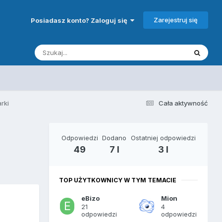
Zarejestruj się
Posiadasz konto? Zaloguj się
rki
Cała aktywność
Odpowiedzi
Dodano
Ostatniej odpowiedzi
49
7 l
3 l
TOP UŻYTKOWNICY W TYM TEMACIE
eBizo
Mion
21
4
odpowiedzi
odpowiedzi