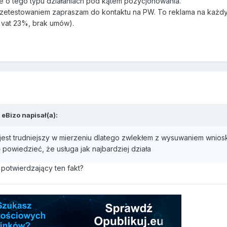
e o tego typu działaniach pod kątem pozycjonowania.
zetestowaniem zapraszam do kontaktu na PW. To reklama na każd
ra vat 23%, brak umów).
,
eBizo
napisał(a):
 jest trudniejszy w mierzeniu dlatego zwlekłem z wysuwaniem wnios
 powiedzieć, że usługa jak najbardziej działa
potwierdzający ten fakt?