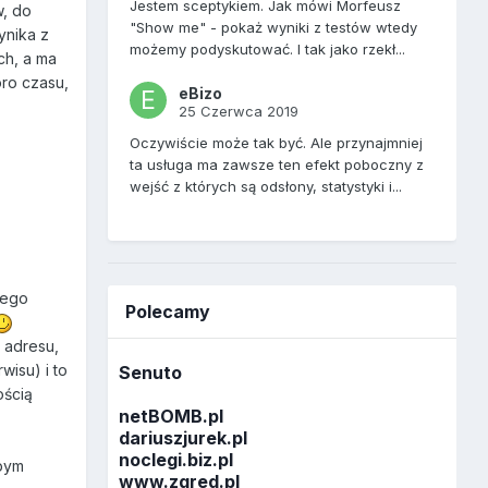
Jestem sceptykiem. Jak mówi Morfeusz
w, do
"Show me" - pokaż wyniki z testów wtedy
ynika z
możemy podyskutować. I tak jako rzekł...
ch, a ma
oro czasu,
eBizo
25 Czerwca 2019
Oczywiście może tak być. Ale przynajmniej
ta usługa ma zawsze ten efekt poboczny z
wejść z których są odsłony, statystyki i...
iego
Polecamy
 adresu,
wisu) i to
Senuto
ością
netBOMB.pl
dariuszjurek.pl
noclegi.biz.pl
łbym
www.zgred.pl