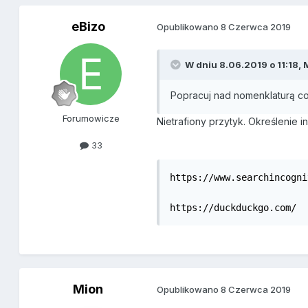
eBizo
Opublikowano
8 Czerwca 2019
W dniu 8.06.2019 o 11:18,
Popracuj nad nomenklaturą co
Forumowicze
Nietrafiony przytyk. Określenie i
33
https://www.searchincogni
https://duckduckgo.com/
Mion
Opublikowano
8 Czerwca 2019