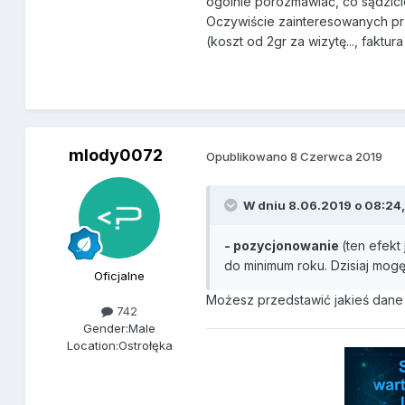
ogólnie porozmawiać, co sądzici
Oczywiście zainteresowanych pr
(koszt od 2gr za wizytę..., faktu
mlody0072
Opublikowano
8 Czerwca 2019
W dniu 8.06.2019 o 08:24
- pozycjonowanie
(ten efekt
do minimum roku. Dzisiaj mogę
Oficjalne
Możesz przedstawić jakieś dane 
742
Gender:
Male
Location:
Ostrołęka