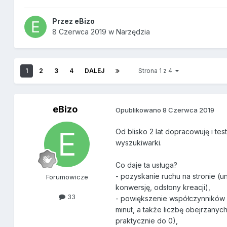
Przez
eBizo
8 Czerwca 2019
w
Narzędzia
1
2
3
4
DALEJ
Strona 1 z 4
eBizo
Opublikowano
8 Czerwca 2019
Od blisko 2 lat dopracowuję i tes
wyszukiwarki.
Co daje ta usługa?
- pozyskanie ruchu na stronie (un
Forumowicze
konwersję, odsłony kreacji),
33
- powiększenie współczynników (
minut, a także liczbę obejrzany
praktycznie do 0),