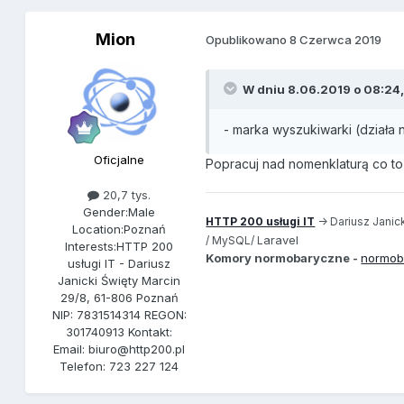
Mion
Opublikowano
8 Czerwca 2019
W dniu 8.06.2019 o 08:24
- marka wyszukiwarki (działa 
Oficjalne
Popracuj nad nomenklaturą co to
20,7 tys.
Gender:
Male
HTTP 200 usługi IT
-> Dariusz Janick
Location:
Poznań
aravel
/ MySQL/ L
Interests:
HTTP 200
Komory normobaryczne -
normob
usługi IT - Dariusz
Janicki Święty Marcin
29/8, 61-806 Poznań
NIP: 7831514314 REGON:
301740913 Kontakt:
Email: biuro@http200.pl
Telefon: 723 227 124