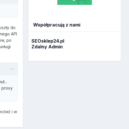
Współpracują z nami
oszły do
dnego API
ów, po
SEOsklep24.pl
Zdalny Admin
usługi
t...
a proxy
wców) i w