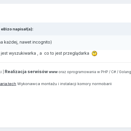
,
eBizo
napisał(a):
na każdej, nawet incognito)
 jest wyszukiwarka , a co to jest przeglądarka
Realizacja serwisów
i |
www
oraz oprogramowania w PHP / C# / Golang
aria.tech
Wykonawca montażu i instalacji komory normobarii