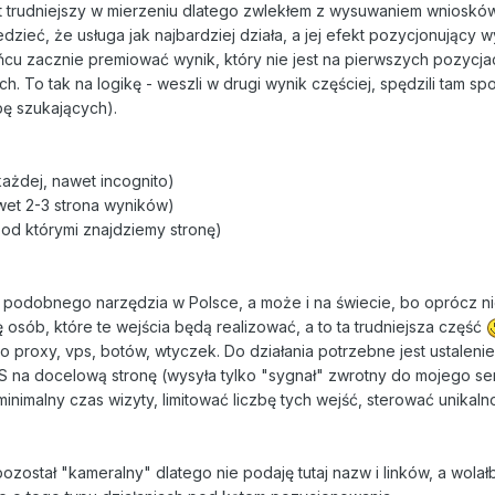
est trudniejszy w mierzeniu dlatego zwlekłem z wysuwaniem wnioskó
dzieć, że usługa jak najbardziej działa, a jej efekt pozycjonujący w
ńcu zacznie premiować wynik, który nie jest na pierwszych pozycja
h. To tak na logikę - weszli w drugi wynik częściej, spędzili tam sp
bę szukających).
każdej, nawet incognito)
wet 2-3 strona wyników)
pod którymi znajdziemy stronę)
 podobnego narzędzia w Polsce, a może i na świecie, bo oprócz n
osób, które te wejścia będą realizować, a to ta trudniejsza część
 proxy, vps, botów, wtyczek. Do działania potrzebne jest ustalenie
JS na docelową stronę (wysyła tylko "sygnał" zwrotny do mojego ser
imalny czas wizyty, limitować liczbę tych wejść, sterować unikaln
pozostał "kameralny" dlatego nie podaję tutaj nazw i linków, a wola