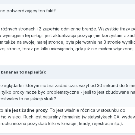
ne potwierdzający ten fakt?
a różnych stronach i 2 zupełnie odmienne branże. Wszystkie frazy p
 wymogiem tej usługi jest aktualizacja pozycji (nie korzystam z ża
m także na swojej małej stronce, była pierwotnie na 3 stronie wynik
zej stronie, teraz po kilku miesiącach, gdy już nie miałem włączonej 
,
bananasltd
napisał(a):
rzeglądarki i którym można zadać czas wizyt od 30 sekund do 5 minu
m tylko proxy moze byc problematyczne - jesli to jest zbudowane n
estwales to na jakiejś skali ?
 to
nie jest żadne proxy.
To jest właśnie różnica w stosunku do
łno w sieci. Ruch jest naturalny formalnie (w statystykach GA, wyda
ruchu można pozyskać kliki w kreacje, leady, rejestracje itp.).