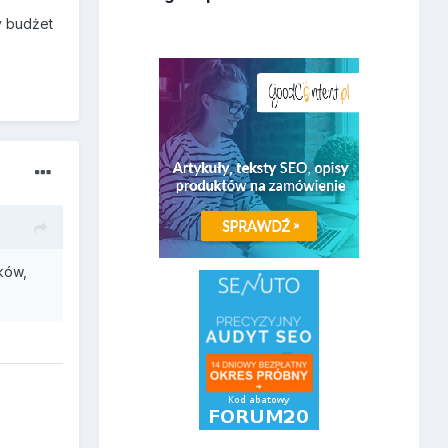
y budżet
ków,