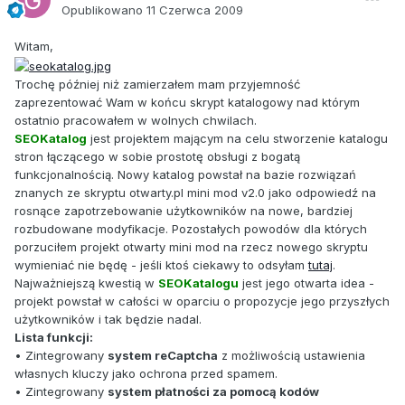
Opublikowano
11 Czerwca 2009
Witam,
Trochę później niż zamierzałem mam przyjemność
zaprezentować Wam w końcu skrypt katalogowy nad którym
ostatnio pracowałem w wolnych chwilach.
SEOKatalog
jest projektem mającym na celu stworzenie katalogu
stron łączącego w sobie prostotę obsługi z bogatą
funkcjonalnością. Nowy katalog powstał na bazie rozwiązań
znanych ze skryptu otwarty.pl mini mod v2.0 jako odpowiedź na
rosnące zapotrzebowanie użytkowników na nowe, bardziej
rozbudowane modyfikacje. Pozostałych powodów dla których
porzuciłem projekt otwarty mini mod na rzecz nowego skryptu
wymieniać nie będę - jeśli ktoś ciekawy to odsyłam
tutaj
.
Najważniejszą kwestią w
SEOKatalogu
jest jego otwarta idea -
projekt powstał w całości w oparciu o propozycje jego przyszłych
użytkowników i tak będzie nadal.
Lista funkcji:
• Zintegrowany
system reCaptcha
z możliwością ustawienia
własnych kluczy jako ochrona przed spamem.
• Zintegrowany
system płatności za pomocą kodów