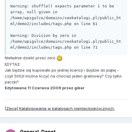
Warning: shuffle() expects parameter 1 to be 
array, null given in 
/home/wpigulce/domains/seokatalogi.pl/public_ht
ml/demo2/includes/tags.php on line 61

Warning: Division by zero in 
/home/wpigulce/domains/seokatalogi.pl/public_ht
ml/demo2/includes/tags.php on line 71
Nieładnie dzielić przez zero
EDYTA2:
Jak będzie się kupowało po jednej licencji i dojdzie do piątej -
czyli 500zł można liczyć na chociaż jeden gratisowy? Czy tylko
paczki?
Edytowane
11 Czerwca 2009
przez giker
[Zlecę] Katalogowanie w katalogach niemieckojęzycznych.
General_Depet