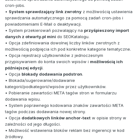
cron-jobs.
•
System sprawdzający link zwrotny
z możliwością ustawienia
sprawdzania automatycznego za pomocą zadań cron-jobs i
powiadomieniami E-Mail o deaktywacji.
• System przekierowań pozwalający na
przyśpieszony import
danych z otwarty.pl mini
do SEOKatalogu.
• Opcja zdefiniowania dowolnej liczby linków zwrotnych z
możliwością podpięcia ich pod konkretne kategorie tematyczne.
• Opcja rejestracji użytkowników z jednoczesnym
przypisywaniem do konta swoich wpisów i
możliwością ich
późniejszej edycji
.
• Opcja
blokady dodawania podstron
.
• Blokada/sugerowanie/dodawanie
kategorii/podkategorii/wpisów przez użytkowników.
• Pobieranie zawartości META tagów stron w formularzu
dodawania wpisu.
• System poprawnego kodowania znaków zawartości META
tagów podczas dodawania nowej strony.
• Opcja
dodatkowych linków anchor-text
w opisie strony w
zależności od jego długości.
• Możliwość wstawienia bloków reklam bez ingerencji w kod
źródłowy.