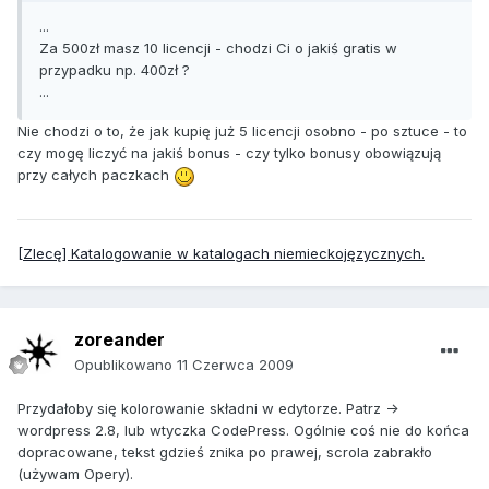
...
Za 500zł masz 10 licencji - chodzi Ci o jakiś gratis w
przypadku np. 400zł ?
...
Nie chodzi o to, że jak kupię już 5 licencji osobno - po sztuce - to
czy mogę liczyć na jakiś bonus - czy tylko bonusy obowiązują
przy całych paczkach
[Zlecę] Katalogowanie w katalogach niemieckojęzycznych.
zoreander
Opublikowano
11 Czerwca 2009
Przydałoby się kolorowanie składni w edytorze. Patrz ->
wordpress 2.8, lub wtyczka CodePress. Ogólnie coś nie do końca
dopracowane, tekst gdzieś znika po prawej, scrola zabrakło
(używam Opery).