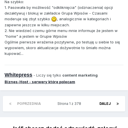
Na szybko:
1. Pasowała by możliwość "odkliknięcia" (odznaczenia) opcji
dezaktywuj i blokuj w zakładce Grupa Wpisów - Czasami
moderuje się zbyt szybko
, analogicznie w kategoriach i
zapewne jeszcze w kilku miejscach.
2. Nie wiedzieć czemu górne menu mnie informuje że jestem w
"home" a jestem w Grupie Wpisów
Ogólnie pierwsze wrażenia pozytywne, po testuję u siebie to się
wypowiem, skoro aktualizacje dożywotnie to śmiało można
kupować...
Whitepress
- Liczy się tylko
content marketing
Biznes-Host - serwery które polecam
POPRZEDNIA
Strona 1 z 378
DALEJ