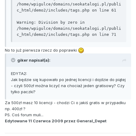
/home/wpigulce/domains/seokatalogi.pl/publi
c_html/demo2/includes/tags.php on line 61

Warning: Division by zero in 
/home/wpigulce/domains/seokatalogi.pl/publi
c_html/demo2/includes/tags.php on line 71
No to już pierwsza rzecz do poprawki
giker napisał(a):
EDYTA2:
Jak będzie się kupowało po jednej licencji i dojdzie do piątej
- czyli 500zł można liczyć na chociaż jeden gratisowy? Czy
tylko paczki?
Za 500zł masz 10 licencji - chodzi Ci o jakiś gratis w przypadku
np. 400zł ?
PS. Coś forum muli...
Edytowane
11 Czerwca 2009
przez General_Depet