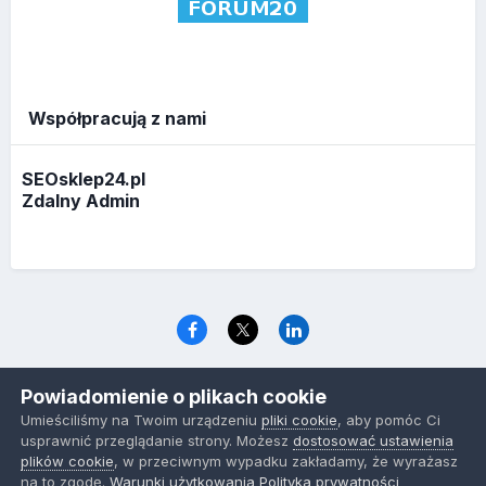
Współpracują z nami
SEOsklep24.pl
Zdalny Admin
Język
Polityka prywatności
Ciasteczka
Powiadomienie o plikach cookie
www.optymalizacja.com
Umieściliśmy na Twoim urządzeniu
pliki cookie
, aby pomóc Ci
Powered by Invision Community
usprawnić przeglądanie strony. Możesz
dostosować ustawienia
plików cookie
, w przeciwnym wypadku zakładamy, że wyrażasz
na to zgodę.
Warunki użytkowania
Polityka prywatności