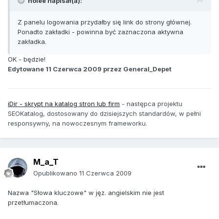
holee napisał(a):
Z panelu logowania przydałby się link do strony głównej.
Ponadto zakładki - powinna być zaznaczona aktywna
zakładka.
OK - będzie!
Edytowane
11 Czerwca 2009
przez General_Depet
iDir - skrypt na katalog stron lub firm
-
następca projektu
SEOKatalog, dostosowany do dzisiejszych standardów, w pełni
responsywny, na nowoczesnym frameworku.
M_a_T
Opublikowano
11 Czerwca 2009
Nazwa "Słowa kluczowe" w jęz. angielskim nie jest
przetłumaczona.