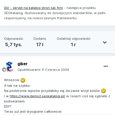
iDir - skrypt na katalog stron lub firm
-
następca projektu
SEOKatalog, dostosowany do dzisiejszych standardów, w pełni
responsywny, na nowoczesnym frameworku.
Odpowiedzi
Dodano
Ostatniej odpowiedzi
5,7 tys.
17 l
1 r
giker
Opublikowano
11 Czerwca 2009
Wreszcie
A tak na szybko:
Na podstronie wpisów przydałoby się zliczanie wizyt botów
I w
https://www.demo2.seokatalogi.pl/
w rssach coś się sypneło z
kodowaniem.
EDIT:
Teraz już jest wysypane całkowicie: