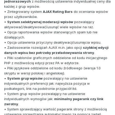
jednorazowych
z możliwością ustawienia indywidualnej ceny dla
każdej z grup wpisów.
• Zintegrowany system
AJAX Rating Bars
do oceniania wpisów
przez użytkowników.
•
System selektywnej moderacji wpisów
pozwalający
aktywować/deaktywować/usunąć wiele wpisów na raz.
• Opcja raportowania wpisów stanowiących spam lub nie
działających.
• Opcja ustawienia przyczyny deaktywacji/usunięcia wpisu.
• Zastosowanie rozwiązań AJAX m.in. jako opcji
szybkiej edycji
danych wpisu bez potrzeby przeładowywania strony
.
• Pliki szablonów graficznych oddzielone od kodu inicjacyjnego
PHP z możliwością edycji przez PA w edytorze.
• Pliki językowe oddzielone od kodu źródłowego (wersja 1.0
skryptu w wersji polskiej i angielskiej).
•
System grup wpisów
pozwalający na ustawienie
indywidualnych preferencji jak: najwyższa pozycja w
podkategorii, link na podstronie przyjaciół itd.
• System grup wpisów pozwalający na ustawienie
indywidualnych wymogów jak:
minimalny pagerank czy link
zwrotny
.
• System sprawdzający wartość pagerank strony z możliwością
ustawienia sprawdzania automatycznego za pomocą zadań