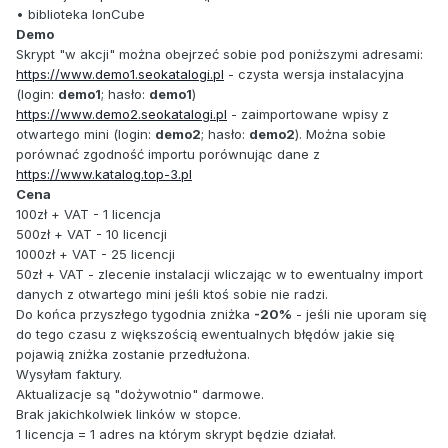
• biblioteka IonCube
Demo
Skrypt "w akcji" można obejrzeć sobie pod poniższymi adresami:
https://www.demo1.seokatalogi.pl
- czysta wersja instalacyjna
(login:
demo1
; hasło:
demo1
)
https://www.demo2.seokatalogi.pl
- zaimportowane wpisy z
otwartego mini (login:
demo2
; hasło:
demo2
). Można sobie
porównać zgodność importu porównując dane z
https://www.katalog.top-3.pl
Cena
100zł + VAT - 1 licencja
500zł + VAT - 10 licencji
1000zł + VAT - 25 licencji
50zł + VAT - zlecenie instalacji wliczając w to ewentualny import
danych z otwartego mini jeśli ktoś sobie nie radzi.
Do końca przyszłego tygodnia zniżka
-20%
- jeśli nie uporam się
do tego czasu z większością ewentualnych błędów jakie się
pojawią zniżka zostanie przedłużona.
Wysyłam faktury.
Aktualizacje są "dożywotnio" darmowe.
Brak jakichkolwiek linków w stopce.
1 licencja = 1 adres na którym skrypt będzie działał.