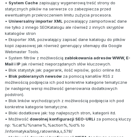
•
System Cache
zapisujący wygenerową treść strony do
statycznych plików na serwerze co zabezpiecza przed
ewentualnym przekroczeniem limitu zużycia procesora.
•
Uniwersalny importer XML
pozwalający zaimportować dane
nie tylko z innego SEOKatalogu ale również z innych skryptów
katalogów stron
• Eksporter XML pozwalający zapisać dane katalogu do plików
kopii zapasowej jak również generujący sitemapy dla Google
Webmaster Tools.
• System filtrów z możliwością
zablokowania adresów WWW, E-
Mail i IP
jak również nieporządanych słów kluczowych.
• Blok statystyk jak: pagerank, ilość wpisów, gości online itd.
•
Blok pobieranych newsów
za pomocą kanałów RSS z
możliwością podpięcia ich pod konkretne kategorie tematyczne
(w następnej wersji możliwość generowania dodatkowych
podstron).
• Blok linków wychodzących z możliwością podpięcia ich pod
konkretne kategorie tematyczne.
• Bloki dodatkowe jak: top najlepszych stron, kategorii itd.
• Możliwość
dowolnej konfiguracji SEO-URLi
za pomocą kluczy
np: %cat%/%name%,%action%,%id% to
/informatyka/blog,ratownika,s,578/