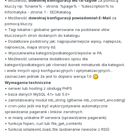
• Możliwość
dowolnej konfiguracji META-tagów
za pomocą
kluczy np: %name% - strona: %page% - %description% to
Informatyka - strona: 1 - SEOKatalog
• Możliwość
dowolnej konfiguracji powiadomień E-Mail
za
pomocą kluczy.
• Tagi lokalne i globalne generowane na podstawie słów
kluczowych stron dodanych do katalogu.
• Dodatkowe podstrony jak: najpopularniejsze wpisy, najlepsze,
najnowsze, mapa strony itd.
• Wyszukiwarka kategorii/podkategorii/wpisów w PA.
• Możliwość ustawienia dodatkowo opisu dla
kategorii/podkategorii jak również ikonek miniaturek dla kategorii.
i wiele innych opcji konfiguracyjnych i optymalizacyjnych...
zaznaczam jednak że jest to dopiero wersja 1.0
Wymagania techniczne
• serwer lub hosting z obsługą PHP5
• baza danych MySQL 4.1+ lub 5.0+
• zainstalowany moduł mb_string (głównie mb_convert_encoding)
• cron-jobs jeśli ma być wykorzystywane automatyczne
sprawdzanie pagerank i linków zwrotnych
• w miarę unikalne IP serwera (sprawdzanie pagerank)
• funkcja fopen, curl lub file_get_contents
• funkcja simplexml_load_file (pobieranie newsów z RSS)