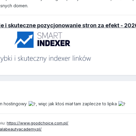
łasnych domen.
 i skuteczne pozycjonowanie stron za efekt - 202
an hostingowy
, więc jak ktoś miał tam zaplecze to lipka
wiu:
https://www.goodchoice.com.pl/
/lalabeautyacademy.pl/