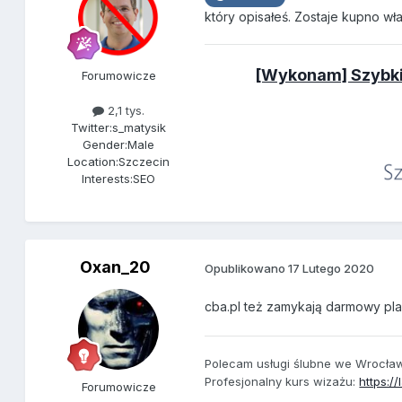
który opisałeś. Zostaje kupno w
[Wykonam] Szybkie
Forumowicze
2,1 tys.
Twitter:
s_matysik
Gender:
Male
Location:
Szczecin
Interests:
SEO
Oxan_20
Opublikowano
17 Lutego 2020
cba.pl też zamykają darmowy pl
Polecam usługi ślubne we Wrocła
Profesjonalny kurs wizażu:
https:/
Forumowicze