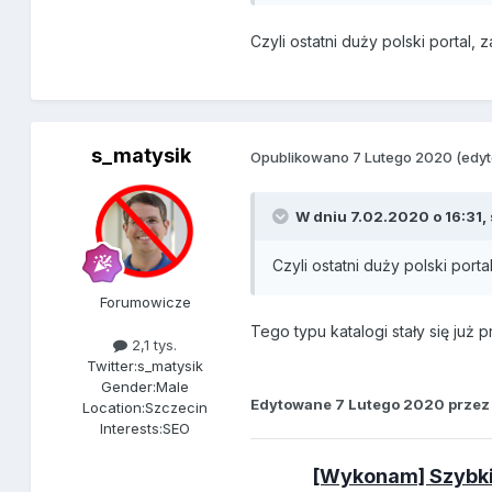
Czyli ostatni duży polski portal, 
s_matysik
Opublikowano
7 Lutego 2020
(edy
W dniu 7.02.2020 o 16:31,
Czyli ostatni duży polski port
Forumowicze
Tego typu katalogi stały się już
2,1 tys.
Twitter:
s_matysik
Gender:
Male
Edytowane
7 Lutego 2020
przez
Location:
Szczecin
Interests:
SEO
[Wykonam] Szybkie