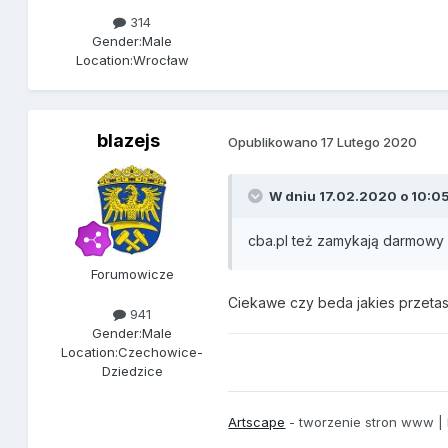
314
Gender:
Male
Location:
Wrocław
blazejs
Opublikowano
17 Lutego 2020
W dniu 17.02.2020 o 10:0
cba.pl też zamykają darmowy
Forumowicze
Ciekawe czy beda jakies przetaso
941
Gender:
Male
Location:
Czechowice-
Dziedzice
Artscape
- tworzenie stron www |