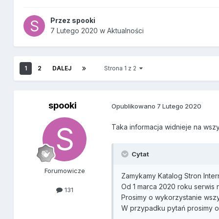
Przez
spooki
7 Lutego 2020
w
Aktualności
1
2
DALEJ
Strona 1 z 2
spooki
Opublikowano
7 Lutego 2020
Taka informacja widnieje na wszy
Cytat
Forumowicze
Zamykamy Katalog Stron Inte
Od 1 marca 2020 roku serwis 
131
Prosimy o wykorzystanie wsz
W przypadku pytań prosimy o