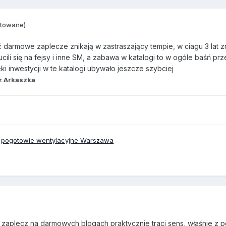
ytowane)
 darmowe zaplecze znikają w zastraszający tempie, w ciagu 3 lat z
ili się na fejsy i inne SM, a zabawa w katalogi to w ogóle baśń prz
ki inwestycji w te katalogi ubywało jeszcze szybciej
z Arkaszka
,
pogotowie wentylacyjne Warszawa
zaplecz na darmowych blogach praktycznie traci sens, właśnie z