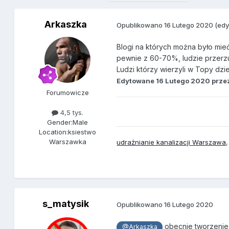
Arkaszka
Opublikowano
16 Lutego 2020
(ed
Blogi na których można było mieć
pewnie z 60-70%, ludzie przerzuc
Ludzi którzy wierzyli w Topy dzie
Edytowane
16 Lutego 2020
prze
Forumowicze
4,5 tys.
Gender:
Male
Location:
ksiestwo
Warszawka
udrażnianie kanalizacji Warszawa
s_matysik
Opublikowano
16 Lutego 2020
obecnie tworzenie 
@Arkaszka