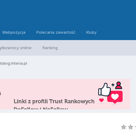
Webpozycja
Polecana zawartość
Kluby
ytkownicy online
Ranking
talog.interia.pl