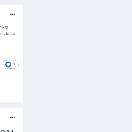
nikło
eszłości.
1
 powodu