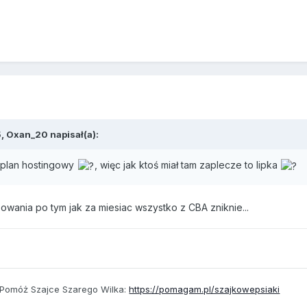
5,
Oxan_20
napisał(a):
 plan hostingowy
, więc jak ktoś miał tam zaplecze to lipka
wania po tym jak za miesiac wszystko z CBA zniknie...
 Pomóż Szajce Szarego Wilka:
https://pomagam.pl/szajkowepsiaki