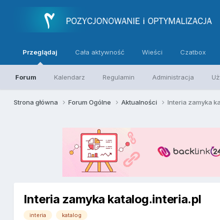
Przeglądaj
Cała aktywność
Wieści
Czatbox
Forum
Kalendarz
Regulamin
Administracja
Uż
Strona główna
Forum Ogólne
Aktualności
Interia zamyka ka
Interia zamyka katalog.interia.pl
interia
katalog