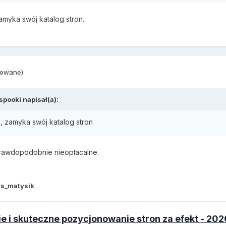
zamyka swój katalog stron.
towane)
spooki
napisał(a):
al, zamyka swój katalog stron
 prawdopodobnie nieopłacalne.
 s_matysik
 i skuteczne pozycjonowanie stron za efekt - 202