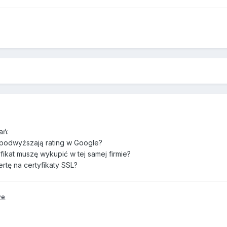
ań:
mi, podwyższają rating w Google?
ikat muszę wykupić w tej samej firmie?
ertę na certyfikaty SSL?
we