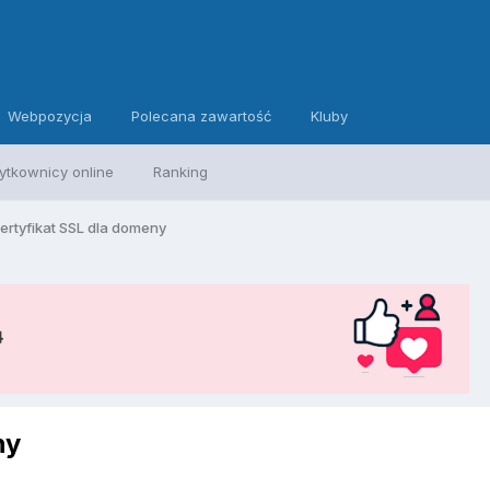
Webpozycja
Polecana zawartość
Kluby
ytkownicy online
Ranking
ertyfikat SSL dla domeny
ny