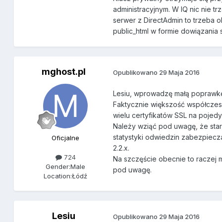
administracyjnym. W IQ nic nie tr
serwer z DirectAdmin to trzeba o
public_html w formie dowiązania 
mghost.pl
Opublikowano
29 Maja 2016
Lesiu, wprowadzę małą poprawkę
Faktycznie większość współczesny
wielu certyfikatów SSL na pojedy
Należy wziąć pod uwagę, że star
statystyki odwiedzin zabezpiecza
Oficjalne
2.2.x.
724
Na szczęście obecnie to raczej 
Gender:
Male
pod uwagę.
Location:
Łódź
Lesiu
Opublikowano
29 Maja 2016