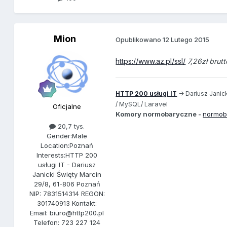
Mion
Opublikowano
12 Lutego 2015
https://www.az.pl/ssl/
7,26zł brutt
HTTP 200 usługi IT
-> Dariusz Janick
aravel
/ MySQL/ L
Oficjalne
Komory normobaryczne -
normob
20,7 tys.
Gender:
Male
Location:
Poznań
Interests:
HTTP 200
usługi IT - Dariusz
Janicki Święty Marcin
29/8, 61-806 Poznań
NIP: 7831514314 REGON:
301740913 Kontakt:
Email: biuro@http200.pl
Telefon: 723 227 124