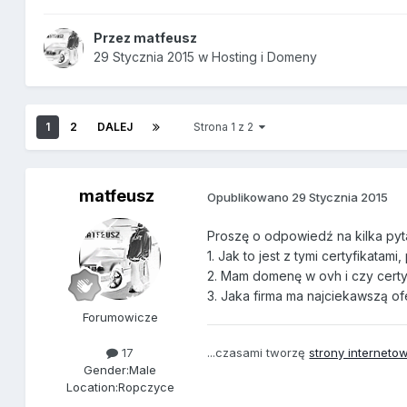
Przez
matfeusz
29 Stycznia 2015
w
Hosting i Domeny
1
2
DALEJ
Strona 1 z 2
matfeusz
Opublikowano
29 Stycznia 2015
Proszę o odpowiedź na kilka pyt
1. Jak to jest z tymi certyfikata
2. Mam domenę w ovh i czy certyf
3. Jaka firma ma najciekawszą of
Forumowicze
...czasami tworzę
strony interneto
17
Gender:
Male
Location:
Ropczyce