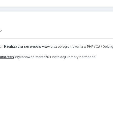
o
Realizacja serwisów
i |
www
oraz oprogramowania w PHP / C# / Golang
aria.tech
Wykonawca montażu i instalacji komory normobarii