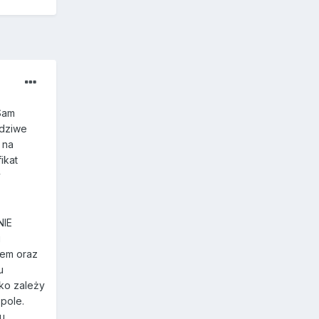
 Sam
wdziwe
 na
ikat
y
NIE
i
iem oraz
u
tko zależy
pole.
lu