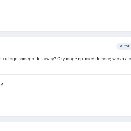
Autor
a u tego samego dostawcy? Czy mogę np. mieć domenę w ovh a ce
we