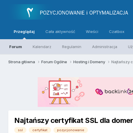
Przeglądaj
Cała aktywność
Wieści
Czatbox
Forum
Kalendarz
Regulamin
Administracja
Uż
Strona główna
Forum Ogólne
Hosting i Domeny
Najtańszy c
Najtańszy certyfikat SSL dla dome
ssl
certyfikat
pozycjonowanie