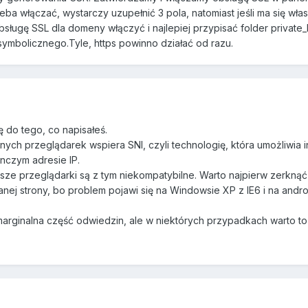
zeba włączać, wystarczy uzupełnić 3 pola, natomiast jeśli ma się wła
bsługę SSL dla domeny włączyć i najlepiej przypisać folder private_
symbolicznego.Tyle, https powinno działać od razu.
 do tego, co napisałeś.
ch przeglądarek wspiera SNI, czyli technologię, która umożliwia in
nczym adresie IP.
sze przeglądarki są z tym niekompatybilne. Warto najpierw zerkną
nej strony, bo problem pojawi się na Windowsie XP z IE6 i na andro
marginalna część odwiedzin, ale w niektórych przypadkach warto to