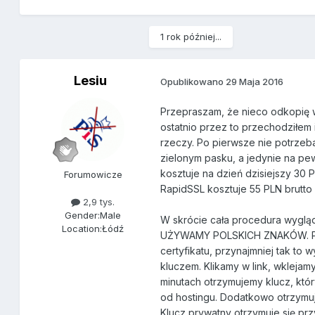
1 rok później...
Lesiu
Opublikowano
29 Maja 2016
Przepraszam, że nieco odkopię wą
ostatnio przez to przechodziłem 
rzeczy. Po pierwsze nie potrzeb
zielonym pasku, a jedynie na pe
kosztuje na dzień dzisiejszy 30 
Forumowicze
RapidSSL kosztuje 55 PLN brutto 
2,9 tys.
Gender:
Male
W skrócie cała procedura wygląda
Location:
Łódź
UŻYWAMY POLSKICH ZNAKÓW. Po 
certyfikatu, przynajmniej tak t
kluczem. Klikamy w link, wklejam
minutach otrzymujemy klucz, któ
od hostingu. Dodatkowo otrzymuj
Klucz prywatny otrzymuje się p