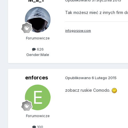
Opublikowano
31 Stycznia 2015
Tak możesz mieć z innych firm do
infogorzow.com
Forumowicze
626
Gender:
Male
enforces
Opublikowano
6 Lutego 2015
zobacz ruskie Comodo.
Forumowicze
100