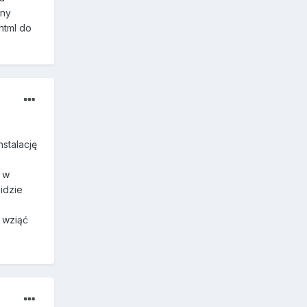
sny
html do
stalację
ć w
idzie
 wziąć