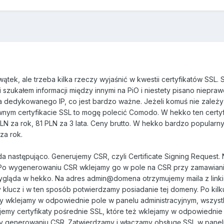
tek, ale trzeba kilka rzeczy wyjaśnić w kwestii certyfikatów SSL.
i szukałem informacji między innymi na PiO i niestety pisano niepra
a dedykowanego IP, co jest bardzo ważne. Jeżeli komuś nie zależy
wnym certyfikacie SSL to mogę polecić Comodo. W hekko ten certyf
PLN za rok, 81 PLN za 3 lata. Ceny brutto. W hekko bardzo popularn
za rok.
 następująco. Generujemy CSR, czyli Certificate Signing Request. 
wygenerowaniu CSR wklejamy go w pole na CSR przy zamawian
o wygląda w hekko. Na adres admin@domena otrzymujemy maila z link
y klucz i w ten sposób potwierdzamy posiadanie tej domeny. Po kilk
ry wklejamy w odpowiednie pole w panelu administracyjnym, wszys
emy certyfikaty pośrednie SSL, które też wklejamy w odpowiednie 
rzy generowaniu CSR. Zatwierdzamy i włączamy obsługę SSL w pane