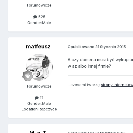
Forumowicze
525
Gender:
Male
matfeusz
Opublikowano
31 Stycznia 2015
A czy domena musi być wykupion
w az albo innej firmie?
...czasami tworzę
strony interneto
Forumowicze
17
Gender:
Male
Location:
Ropczyce
M_a_T