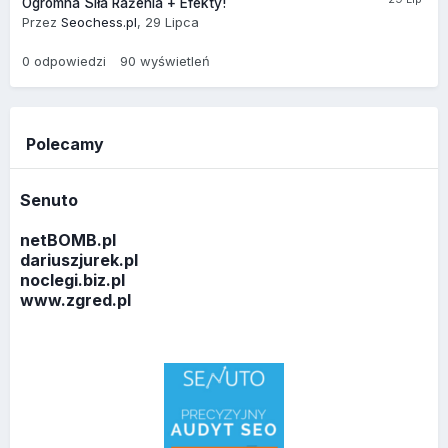
Ogromna Siła Rażenia + Efekty!
Przez
Seochess.pl
,
29 Lipca
0
odpowiedzi
90
wyświetleń
Polecamy
Senuto
netBOMB.pl
dariuszjurek.pl
noclegi.biz.pl
www.zgred.pl