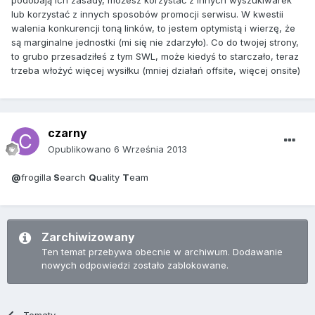
podobają ich zasady, możesz korzystać z innych wyszukiwarek
lub korzystać z innych sposobów promocji serwisu. W kwestii
walenia konkurencji toną linków, to jestem optymistą i wierzę, że
są marginalne jednostki (mi się nie zdarzyło). Co do twojej strony,
to grubo przesadziłeś z tym SWL, może kiedyś to starczało, teraz
trzeba włożyć więcej wysiłku (mniej działań offsite, więcej onsite)
czarny
Opublikowano
6 Września 2013
@
frogilla
S
earch
Q
uality
T
eam
Zarchiwizowany
Ten temat przebywa obecnie w archiwum. Dodawanie
nowych odpowiedzi zostało zablokowane.