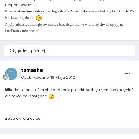
responsywne!
Katalog
stron
firm Zorb
-/-
Katalog sklepów Świat Zakupów
-/-
Katalog firm ProBi.
PS
Nie łatwo się dodać.
A jeśli lubisz technologię, zwłaszcza bezzałogowce, to w wolnej chwili zajrzyj na
InfoDron - info.dron.pl
2 tygodnie później...
tomashe
Opublikowano
16 Maja 2012
kilka lat temu ktoś zrobił podobny projekt pod tytułem "pokacycki",
ciekawe co następne
Zabawki dla dzieci