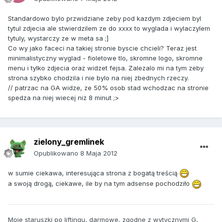
Standardowo bylo przwidziane zeby pod kazdym zdjeciem byl
tytul zdjecia ale stwierdzilem ze do xxxx to wyglada i wylaczylem
tytuly, wystarczy ze w meta sa ;]
Co wy jako faceci na takiej stronie byscie chcieli? Teraz jest
minimalistyczny wyglad - fioletowe tlo, skromne logo, skromne
menu i tylko zdjecia oraz widzet fejsa. Zalezalo mi na tym zeby
strona szybko chodzila i nie bylo na niej zbednych rzeczy.
// patrzac na GA widze, ze 50% osob stad wchodzac na stronie
spedza na niej wiecej niz 8 minut ;>
zielony_gremlinek
Opublikowano
8 Maja 2012
w sumie ciekawa, interesująca strona z bogatą treścią
a swoją drogą, ciekawe, ile by na tym adsense pochodziło
Moje staruszki po liftingu, darmowe, zgodne z wytycznymi G,