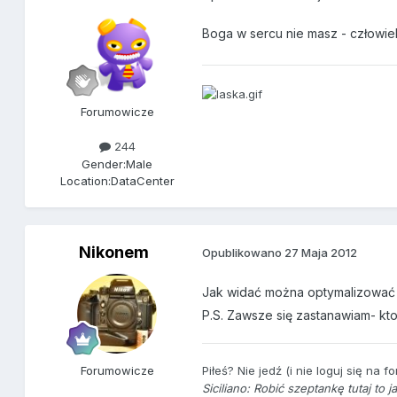
Boga w sercu nie masz - człowiek
Forumowicze
244
Gender:
Male
Location:
DataCenter
Nikonem
Opublikowano
27 Maja 2012
Jak widać można optymalizować
P.S. Zawsze się zastanawiam- kt
Forumowicze
Piłeś? Nie jedź (i nie loguj się na fo
Siciliano:
Robić szeptankę tutaj to 