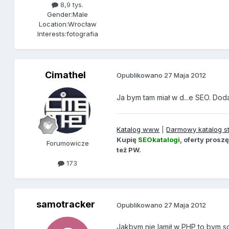
8,9 tys.
Gender:
Male
Location:
Wrocław
Interests:
fotografia
Cimathel
Opublikowano
27 Maja 2012
Ja bym tam miał w d...e SEO. Dod
Katalog www
|
Darmowy katalog s
Kupię
SEOkatalogi
, oferty pros
Forumowicze
też PW.
173
samotracker
Opublikowano
27 Maja 2012
Jakbym nie lamił w PHP to bym s