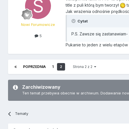
title z puli którą bym tworzył
t
Jak wrażenia odnośnie prędkośc
Cytat
Nowi Forumowicze
P.S. Zawsze się zastanawiam- 
5
Pukanie to jeden z wielu etapów
POPRZEDNIA
1
2
Strona 2 z 2
Zarchiwizowany
Ten temat przebywa obecnie w archiwum. Dodawanie now
Tematy