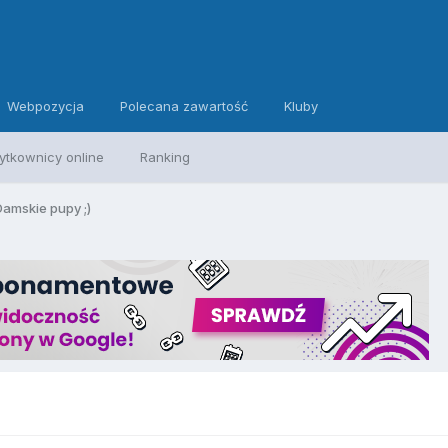
Webpozycja
Polecana zawartość
Kluby
ytkownicy online
Ranking
Damskie pupy ;)