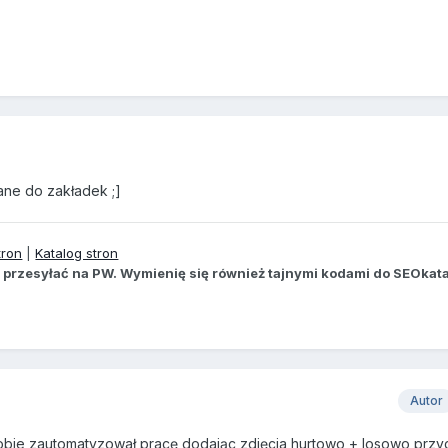
ane do zakładek ;]
tron
|
Katalog stron
zę przesyłać na PW. Wymienię się również tajnymi kodami do SEOkat
Autor
obie zautomatyzował pracę dodając zdjęcia hurtowo + losowo przy