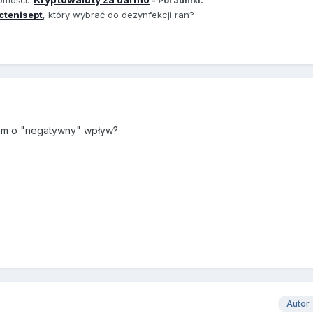
domości.
- Poradniki.
ctenisept
, który wybrać do dezynfekcji ran?
tam o "negatywny" wpływ?
Autor