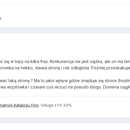
a
ię w topy na kilka fraz. Konkurencja nie jest ciężka, ale on ma te
promka na hekko, stawia stronę i rok odbębnia. Później przeskakuj
ać taką stronę ? Ma to jakiś wpływ gdzie znajduje się strona (hostin
ypowa wizytówka i czasem coś wrzuci na pseudo blogu. Domena ciągl
onalnym Katalogu Firm
. Usługa z FV 23%.