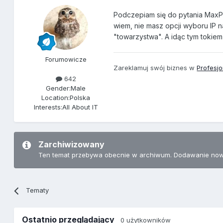
Podczepiam się do pytania MaxPan
wiem, nie masz opcji wyboru IP n
"towarzystwa". A idąc tym tokie
Forumowicze
Zareklamuj swój biznes w
Profesj
642
Gender:
Male
Location:
Polska
Interests:
All About IT
Zarchiwizowany
Ten temat przebywa obecnie w archiwum. Dodawanie now
Tematy
Ostatnio przeglądający
0 użytkowników