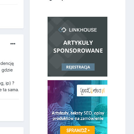
ndencję
e gdzie
g, ip) ?
e ta sama.