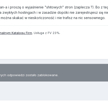
-a i proszę o wyjaśnienie "shitowych" stron (zaplecza ?). Bo z te
a zwykłych hostingach i w zasadzie dopóki nie zarejestrujesz się n
m można skakać w nieskończoność i nie trafisz na nic sensownego.
onalnym Katalogu Firm
. Usługa z FV 23%.
ych odpowiedzi zostało zablokowane.