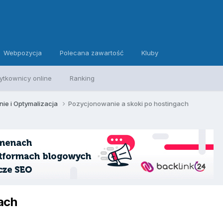
Webpozycja
Polecana zawartość
Kluby
ytkownicy online
Ranking
ie i Optymalizacja
Pozycjonowanie a skoki po hostingach
ach