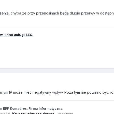
czenia, chyba że przy przenosinach będą długie przerwy w dostępn
 i inne usługi SEO.
danym IP może mieć negatywny wpływ. Poza tym nie powinno być róż
m ERP Komadres. Firma informatyczna.
Kryptowaluty za darmo