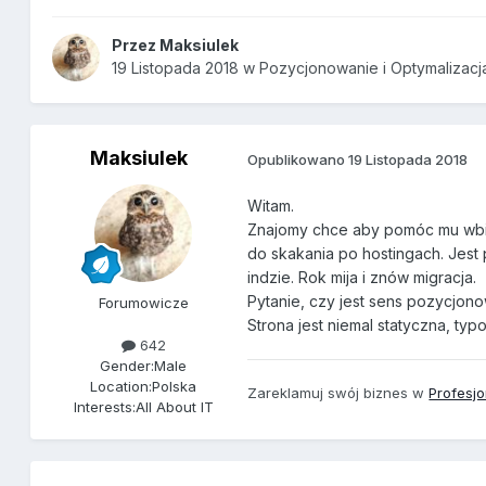
Przez
Maksiulek
19 Listopada 2018
w
Pozycjonowanie i Optymalizacj
Maksiulek
Opublikowano
19 Listopada 2018
Witam.
Znajomy chce aby pomóc mu wbić s
do skakania po hostingach. Jest 
indzie. Rok mija i znów migracja.
Pytanie, czy jest sens pozycjonow
Forumowicze
Strona jest niemal statyczna, t
642
Gender:
Male
Location:
Polska
Zareklamuj swój biznes w
Profesj
Interests:
All About IT