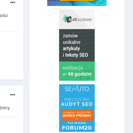
ości
nicy.