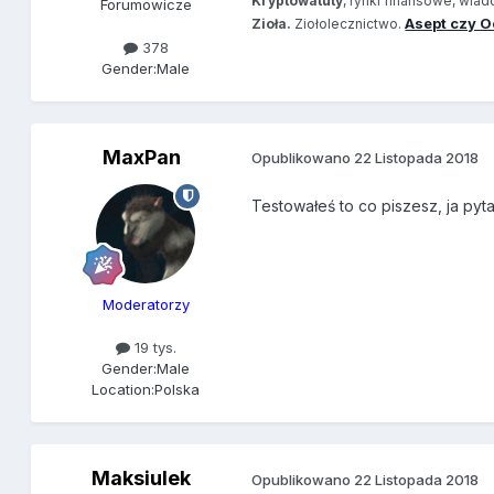
Kryptowatuty
, rynki finansowe, wia
Forumowicze
Asept czy O
Zioła.
Ziołolecznictwo.
378
Gender:
Male
MaxPan
Opublikowano
22 Listopada 2018
Testowałeś to co piszesz, ja py
Moderatorzy
19 tys.
Gender:
Male
Location:
Polska
Maksiulek
Opublikowano
22 Listopada 2018