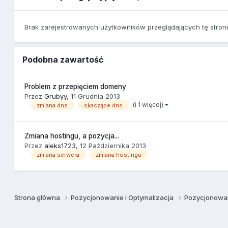
Brak zarejestrowanych użytkowników przeglądających tę stron
Podobna zawartość
Problem z przepięciem domeny
Przez
Grubyy
,
11 Grudnia 2013
(i 1 więcej)
zmiana dns
skaczące dns
Zmiana hostingu, a pozycja...
Przez
aleks1723
,
12 Października 2013
zmiana serwera
zmiana hostingu
Strona główna
Pozycjonowanie i Optymalizacja
Pozycjonowan