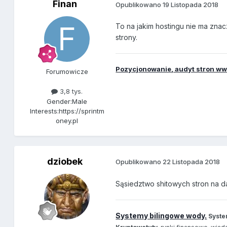
Finan
Opublikowano
19 Listopada 2018
To na jakim hostingu nie ma zna
strony.
Pozycjonowanie, audyt stron www
Forumowicze
3,8 tys.
Gender:
Male
Interests:
https://sprintm
oney.pl
dziobek
Opublikowano
22 Listopada 2018
Sąsiedztwo shitowych stron na 
Systemy bilingowe wody.
Syste