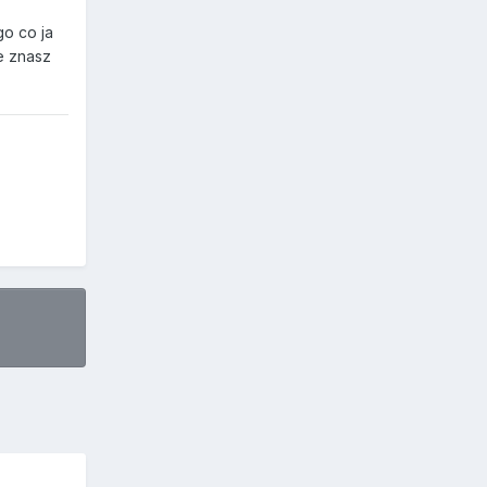
go co ja
ie znasz