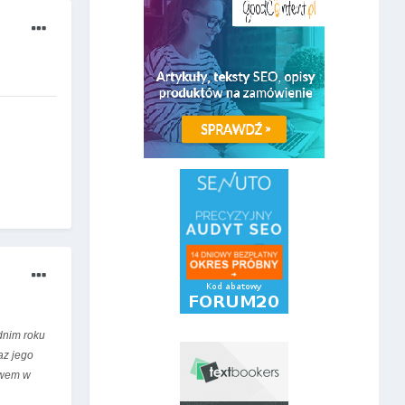
dnim roku
az jego
twem w