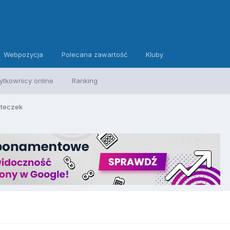
Webpozycja
Polecana zawartość
Kluby
ytkownicy online
Ranking
steczek