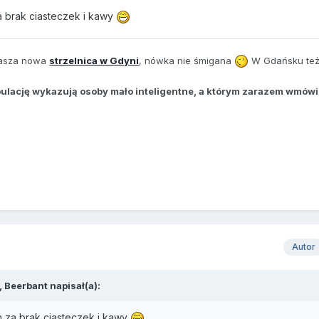
a brak ciasteczek i kawy
asza nowa
strzelnica w Gdyni
, nówka nie śmigana
W Gdańsku te
ulację wykazują osoby mało inteligentne, a którym zarazem wmówi
Autor
 Beerbant napisał(a):
m za brak ciasteczek i kawy