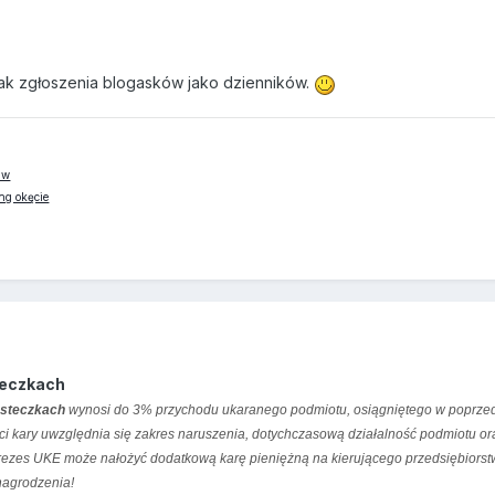
rak zgłoszenia blogasków jako dzienników.
aw
ng okęcie
steczkach
iasteczkach
wynosi do 3% przychodu ukaranego podmiotu, osiągniętego w poprze
i kary uwzględnia się zakres naruszenia, dotychczasową działalność podmiotu or
rezes UKE może nałożyć dodatkową karę pieniężną na kierującego przedsiębiors
nagrodzenia!