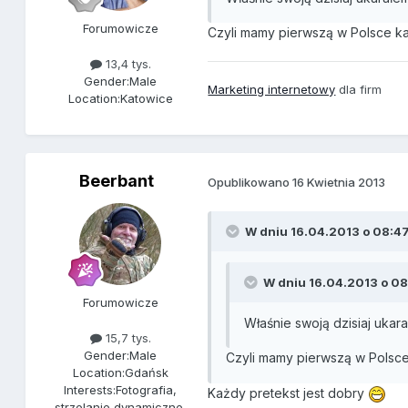
Forumowicze
Czyli mamy pierwszą w Polsce ka
13,4 tys.
Gender:
Male
Marketing internetowy
dla firm
Location:
Katowice
Beerbant
Opublikowano
16 Kwietnia 2013
W dniu 16.04.2013 o 08:47,
W dniu 16.04.2013 o 08:
Forumowicze
Właśnie swoją dzisiaj ukar
15,7 tys.
Gender:
Male
Czyli mamy pierwszą w Polsce
Location:
Gdańsk
Interests:
Fotografia,
Każdy pretekst jest dobry
strzelanie dynamiczne,