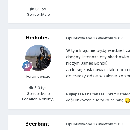
1,8 tys.
Gender:
Male
Herkules
Opublikowano
16 Kwietnia 2013
W tym kraju nie będą wiedzieli za 
choćby listonosz czy skarbówka 
niczym James Bond!!)
Ja to się zastanawiam tak, obecn
do rzeczy gdzie w salonie ze sp
Forumowicze
5,3 tys.
Gender:
Male
Najlepsze i najtańsze linki z katal
Location:
Mobilny;)
Jeśli linkowanie to tylko ze mną
Beerbant
Opublikowano
16 Kwietnia 2013