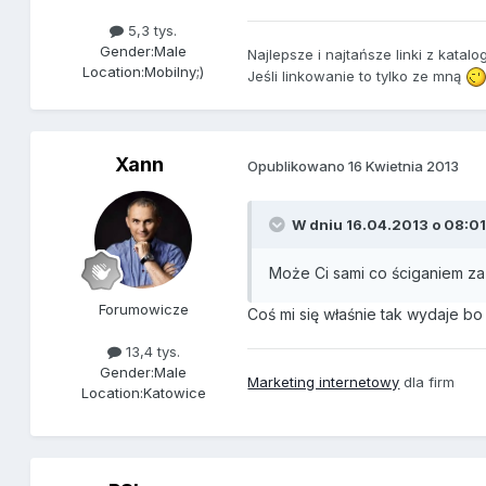
5,3 tys.
Gender:
Male
Najlepsze i najtańsze linki z katal
Location:
Mobilny;)
Jeśli linkowanie to tylko ze mną
Xann
Opublikowano
16 Kwietnia 2013
W dniu 16.04.2013 o 08:01
Może Ci sami co ściganiem za
Forumowicze
Coś mi się właśnie tak wydaje bo
13,4 tys.
Gender:
Male
Marketing internetowy
dla firm
Location:
Katowice