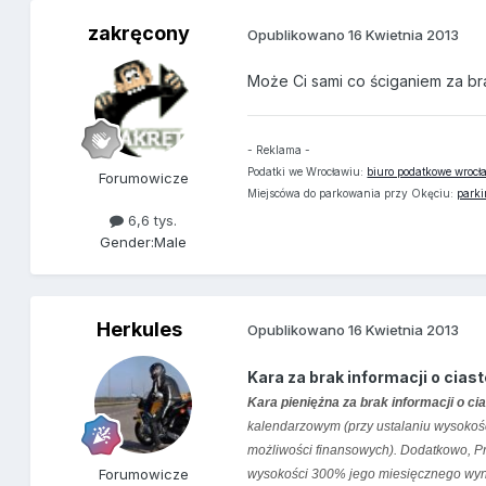
zakręcony
Opublikowano
16 Kwietnia 2013
Może Ci sami co ściganiem za b
- Reklama -
Podatki we Wrocławiu:
biuro podatkowe wrocł
Forumowicze
Miejscówa do parkowania przy Okęciu:
parki
6,6 tys.
Gender:
Male
Herkules
Opublikowano
16 Kwietnia 2013
Kara za brak informacji o cia
Kara pieniężna za brak informacji o c
kalendarzowym (przy ustalaniu wysokośc
możliwości finansowych). Dodatkowo, P
Forumowicze
wysokości 300% jego miesięcznego wy