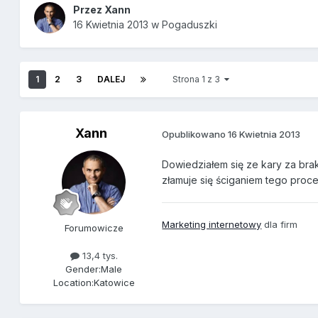
Przez
Xann
16 Kwietnia 2013
w
Pogaduszki
1
2
3
DALEJ
Strona 1 z 3
Xann
Opublikowano
16 Kwietnia 2013
Dowiedziałem się ze kary za bra
złamuje się ściganiem tego proc
Marketing internetowy
dla firm
Forumowicze
13,4 tys.
Gender:
Male
Location:
Katowice