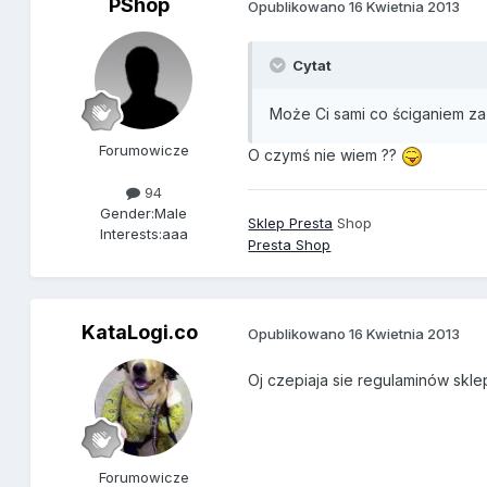
PShop
Opublikowano
16 Kwietnia 2013
Cytat
Może Ci sami co ściganiem za
Forumowicze
O czymś nie wiem ??
94
Gender:
Male
Sklep Presta
Shop
Interests:
aaa
Presta Shop
KataLogi.co
Opublikowano
16 Kwietnia 2013
Oj czepiaja sie regulaminów skle
Forumowicze