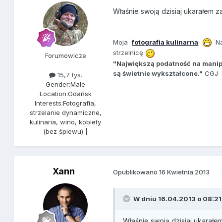
Właśnie swoją dzisiaj ukarałem z
Moja
fotografia kulinarna
N
strzelnicę
Forumowicze
"Największą podatność na manip
są świetnie wykształcone."
CGJ
15,7 tys.
Gender:
Male
Location:
Gdańsk
Interests:
Fotografia,
strzelanie dynamiczne,
kulinaria, wino, kobiety
(bez śpiewu) |
Xann
Opublikowano
16 Kwietnia 2013
W dniu 16.04.2013 o 08:21,
Właśnie swoją dzisiaj ukarałe