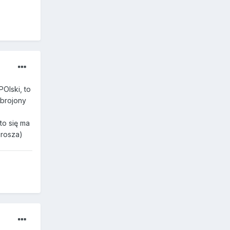
POlski, to
zbrojony
to się ma
grosza)