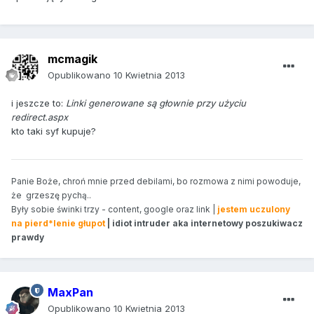
mcmagik
Opublikowano
10 Kwietnia 2013
i jeszcze to:
Linki generowane są głownie przy użyciu
redirect.aspx
kto taki syf kupuje?
Panie Boże, chroń mnie przed debilami, bo rozmowa z nimi powoduje,
że grzeszę pychą..
Były sobie świnki trzy - content, google oraz link |
jestem uczulony
na pierd*lenie głupot
| idiot intruder aka internetowy poszukiwacz
prawdy
MaxPan
Opublikowano
10 Kwietnia 2013