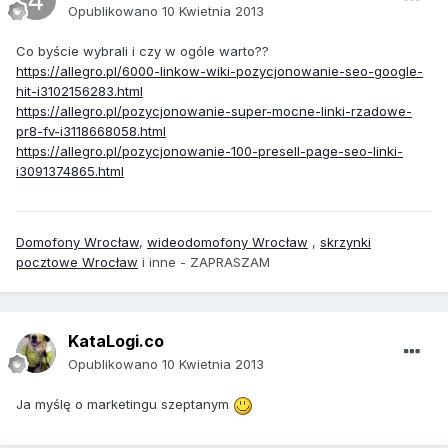
Opublikowano
10 Kwietnia 2013
Co byście wybrali i czy w ogóle warto??
https://allegro.pl/6000-linkow-wiki-pozycjonowanie-seo-google-
hit-i3102156283.html
https://allegro.pl/pozycjonowanie-super-mocne-linki-rzadowe-
pr8-fv-i3118668058.html
https://allegro.pl/pozycjonowanie-100-presell-page-seo-linki-
i3091374865.html
Domofony Wrocław
,
wideodomofony Wrocław
,
skrzynki
pocztowe Wrocław
i inne - ZAPRASZAM
KataLogi.co
Opublikowano
10 Kwietnia 2013
Ja myślę o marketingu szeptanym