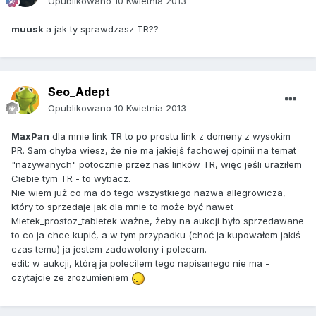
Opublikowano
10 Kwietnia 2013
muusk
a jak ty sprawdzasz TR??
Seo_Adept
Opublikowano
10 Kwietnia 2013
MaxPan
dla mnie link TR to po prostu link z domeny z wysokim
PR. Sam chyba wiesz, że nie ma jakiejś fachowej opinii na temat
"nazywanych" potocznie przez nas linków TR, więc jeśli uraziłem
Ciebie tym TR - to wybacz.
Nie wiem już co ma do tego wszystkiego nazwa allegrowicza,
który to sprzedaje jak dla mnie to może być nawet
Mietek_prostoz_tabletek ważne, żeby na aukcji było sprzedawane
to co ja chce kupić, a w tym przypadku (choć ja kupowałem jakiś
czas temu) ja jestem zadowolony i polecam.
edit: w aukcji, którą ja polecilem tego napisanego nie ma -
czytajcie ze zrozumieniem