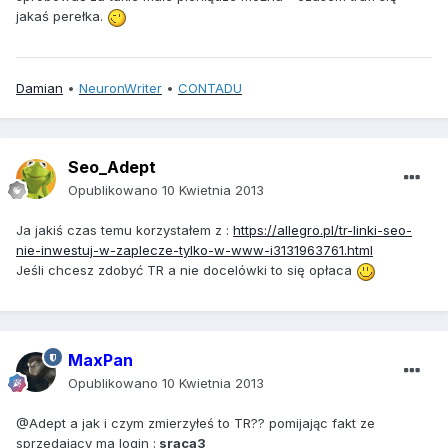
jakaś perełka.
Damian
•
NeuronWriter
•
CONTADU
Seo_Adept
Opublikowano
10 Kwietnia 2013
Ja jakiś czas temu korzystałem z :
https://allegro.pl/tr-linki-seo-
nie-inwestuj-w-zaplecze-tylko-w-www-i3131963761.html
Jeśli chcesz zdobyć TR a nie docelówki to się opłaca
MaxPan
Opublikowano
10 Kwietnia 2013
@Adept a jak i czym zmierzyłeś to TR?? pomijając fakt ze
sprzedający ma login :
sraca3