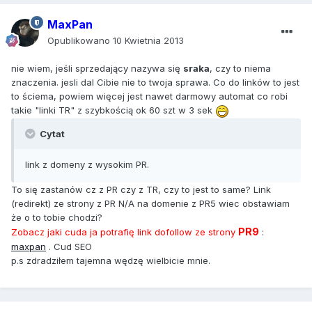
MaxPan
Opublikowano
10 Kwietnia 2013
nie wiem, jeśli sprzedający nazywa się
sraka
, czy to niema
znaczenia. jesli dal Cibie nie to twoja sprawa. Co do linków to jest
to ściema, powiem więcej jest nawet darmowy automat co robi
takie "linki TR" z szybkością ok 60 szt w 3 sek
Cytat
link z domeny z wysokim PR.
To się zastanów cz z PR czy z TR, czy to jest to same? Link
(redirekt) ze strony z PR N/A na domenie z PR5 wiec obstawiam
że o to tobie chodzi?
PR9
Zobacz jaki cuda ja potrafię link dofollow ze strony
:
maxpan
. Cud SEO
p.s zdradziłem tajemna wędzę wielbicie mnie.