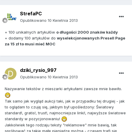
StrefaPC
Opublikowano
10 Kwietnia 2013
+ 100 unikalnych artykułów
o długości 2000 znaków każdy
+ dodamy 100 artykułów do
wyselekcjonowanych Presell Page
za 15 zł to musi mieć MOC
dziki_rysio_997
Opublikowano
10 Kwietnia 2013
Nazywanie tekstów z mieszarki artykułami zawsze mnie bawiło.
Tak samo jak wygląd aukcji taki, jak w przypadku tej drugiej - jak
to oglądam to czuję się, jakbym był upośledzony: Światowy
standard!, gratis!, trust!, najmocniejsze linki!, najwyższe światowe
standardy w pozycjonowaniu!
Jakkolwiek tego rodzaju teksty "reklamowe" mnie bawią, tak
spróbować za takie małe pieniądze można - czasem trafi się