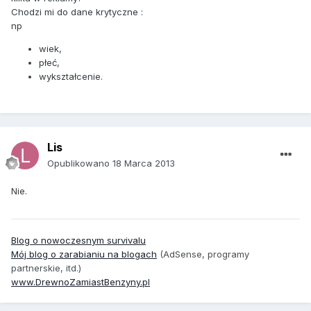
Chodzi mi do dane krytyczne :
np
wiek,
płeć,
wykształcenie.
Lis
Opublikowano
18 Marca 2013
Nie.
Blog o nowoczesnym survivalu
Mój blog o zarabianiu na blogach
(AdSense, programy
partnerskie, itd.)
www.DrewnoZamiastBenzyny.pl