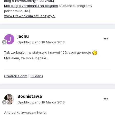
Blog o nowoczesnym survivalu
Mój blog o zarabianiu na blogach
(AdSense, programy
partnerskie, itd.)
www.DrewnoZamiastBenzyny.pl
jachu
Opublikowano
19 Marca 2013
Tak zerknąłem w statystyki i nawet 10% cpm generuje
Myślałem, że mniej będzie ...
CrediZilla.com
|
SiLoans
Bodhistawa
Opublikowano
19 Marca 2013
A to sorki, zwracam honor.