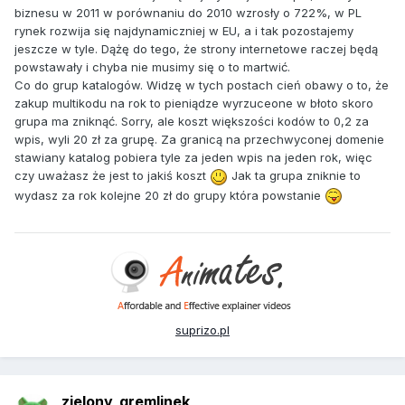
biznesu w 2011 w porównaniu do 2010 wzrosły o 722%, w PL
rynek rozwija się najdynamiczniej w EU, a i tak pozostajemy
jeszcze w tyle. Dążę do tego, że strony internetowe raczej będą
powstawały i chyba nie musimy się o to martwić.
Co do grup katalogów. Widzę w tych postach cień obawy o to, że
zakup multikodu na rok to pieniądze wyrzuceone w błoto skoro
grupa ma zniknąć. Sorry, ale koszt większości kodów to 0,2 za
wpis, wyli 20 zł za grupę. Za granicą na przechwyconej domenie
stawiany katalog pobiera tyle za jeden wpis na jeden rok, więc
czy uważasz że jest to jakiś koszt
Jak ta grupa zniknie to
wydasz za rok kolejne 20 zł do grupy która powstanie
suprizo.pl
zielony_gremlinek