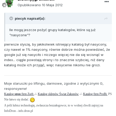
Opublikowano
10 Maja 2012
piecyk napisał(a):
Ile mogą jeszcze pożyć grupy katalogów, które są już
"nasycone"?
pierwsze slyszę, by jakikolwiek istniejący katalog był nasycony,
czy nawet w 1% nasycony, równie dobrze można powiedzieć, że
google już się nasyciło i niczego więcej nie da się wcisnąć w
index... ciągle powstają strony i to znacznie szybciej, niż dany
katalog może ich przyjąć, więc nasycenie nikomu nie grozi.
Moje staruszki po liftingu, darmowe, zgodne z wytycznymi G,
responsywne!
Katalog
stron
firm Zorb
-/-
Katalog sklepów Świat Zakupów
-/-
Katalog firm ProBi.
PS
Nie łatwo się dodać.
A jeśli lubisz technologię, zwłaszcza bezzałogowce, to w wolnej chwili zajrzyj na
InfoDron - info.dron.pl