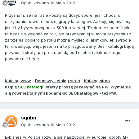
Opublikowano
10 Maja 2012
Przyznam, że na razie koszty są dosyć spore, jeśli chodzi o
utrzymanie nawet niedużej grupy katalogów. Aż boję się myśleć,
jakie by były w przypadku 500 lub więcej. Trudno też ocenić jak
to będzie wyglądać za rok, ale przynajmniej w moim przypadku z
założenia dopiero po roku można myśleć o jakimkolwiek zwrocie
tej inwestycji, więc jestem na to przygotowany. Jeśli katalogi będą
przynosić straty, po prostu pójdą pod młotek i płakać z tego
powodu nie będę.
Katalog www
|
Darmowy katalog stron
|
Katalog stron
Kupię
SEOkatalogi
, oferty proszę przesyłać na PW. Wymienię
się również tajnymi kodami do SEOkatalogów - też PW.
sqnbn
Opublikowano
10 Maja 2012
E-biznes w Polsce rozwija się najszybciej w europie, obroty
M
-