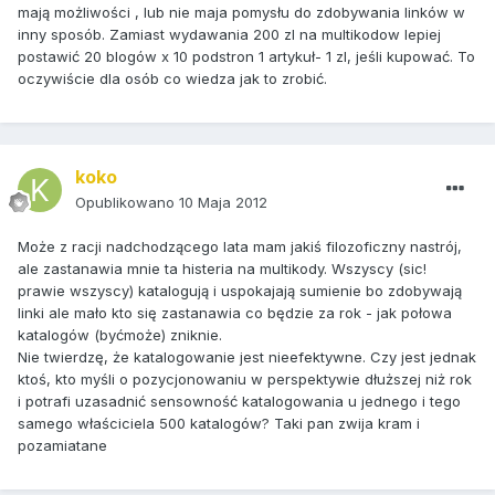
mają możliwości , lub nie maja pomysłu do zdobywania linków w
inny sposób. Zamiast wydawania 200 zl na multikodow lepiej
postawić 20 blogów x 10 podstron 1 artykuł- 1 zl, jeśli kupować. To
oczywiście dla osób co wiedza jak to zrobić.
koko
Opublikowano
10 Maja 2012
Może z racji nadchodzącego lata mam jakiś filozoficzny nastrój,
ale zastanawia mnie ta histeria na multikody. Wszyscy (sic!
prawie wszyscy) katalogują i uspokajają sumienie bo zdobywają
linki ale mało kto się zastanawia co będzie za rok - jak połowa
katalogów (byćmoże) zniknie.
Nie twierdzę, że katalogowanie jest nieefektywne. Czy jest jednak
ktoś, kto myśli o pozycjonowaniu w perspektywie dłuższej niż rok
i potrafi uzasadnić sensowność katalogowania u jednego i tego
samego właściciela 500 katalogów? Taki pan zwija kram i
pozamiatane