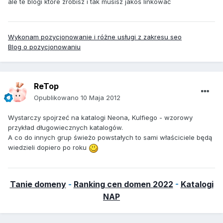
ale te blogi które zrobisz i tak musisz jakoś linkować
Wykonam pozycjonowanie i różne usługi z zakresu seo
Blog o pozycjonowaniu
ReTop
Opublikowano
10 Maja 2012
Wystarczy spojrzeć na katalogi Neona, Kulfiego - wzorowy
przykład długowiecznych katalogów.
A co do innych grup świeżo powstałych to sami właściciele będą
wiedzieli dopiero po roku
Tanie domeny
-
Ranking cen domen 2022
-
Katalogi
NAP