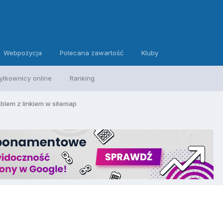
Webpozycja
Polecana zawartość
Kluby
ytkownicy online
Ranking
blem z linkiem w sitemap