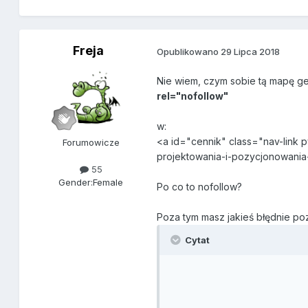
Freja
Opublikowano
29 Lipca 2018
Nie wiem, czym sobie tą mapę ge
rel="nofollow"
w
:
<a id="cennik" class="nav-link p
Forumowicze
projektowania-i-pozycjonowania
55
Gender:
Female
Po co to nofollow?
Poza tym masz jakieś błędnie p
Cytat