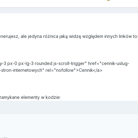
nerujesz, ale jedyna różnica jaką widzę względem innych linków to
y-3 px-0 px-lg-3 rounded js-scroll-trigger" href="cennik-uslug-
-stron-internetowych" rel="nofollow">Cennik</a>
ozamykane elementy w kodzie: