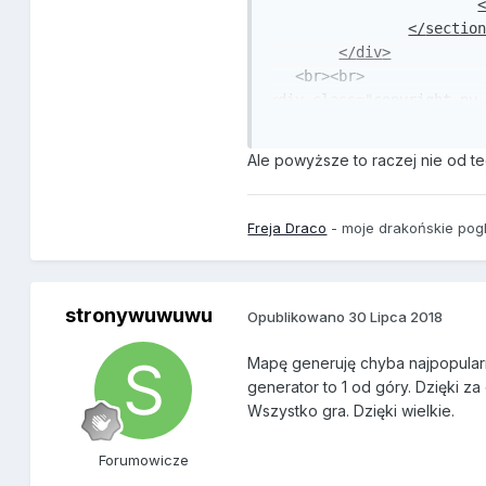
</
sectio
</
div
>
<
br
>
<
br
>
<
div
class
="
copyright py
Ale powyższe to raczej nie od te
Freja Draco
- moje drakońskie pogl
stronywuwuwu
Opublikowano
30 Lipca 2018
Mapę generuję chyba najpopular
generator to 1 od góry. Dzięki 
Wszystko gra. Dzięki wielkie.
Forumowicze