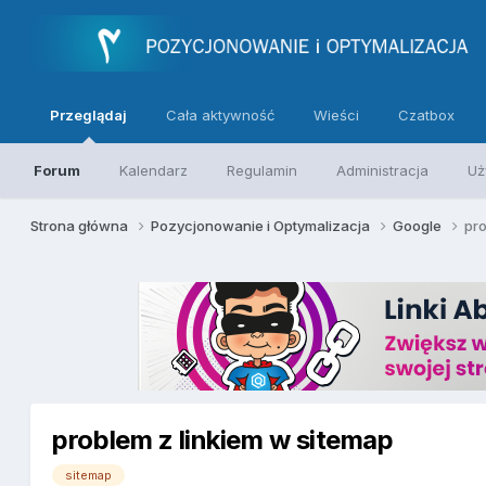
Przeglądaj
Cała aktywność
Wieści
Czatbox
Forum
Kalendarz
Regulamin
Administracja
Uż
Strona główna
Pozycjonowanie i Optymalizacja
Google
pro
problem z linkiem w sitemap
sitemap