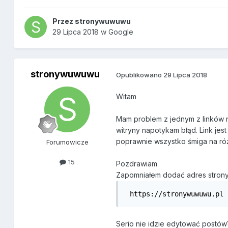
Przez
stronywuwuwu
29 Lipca 2018
w
Google
stronywuwuwu
Opublikowano
29 Lipca 2018
Witam
Mam problem z jednym z linków n
witryny napotykam błąd. Link je
poprawnie wszystko śmiga na ró
Forumowicze
15
Pozdrawiam
Zapomniałem dodać adres strony
 https://stronywuwuwu.pl
Serio nie idzie edytować postów