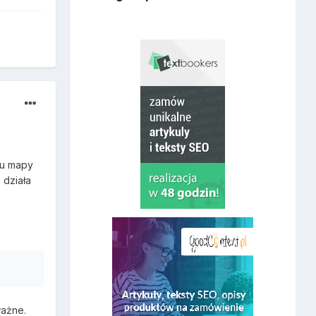
iu mapy
 działa
ważne.