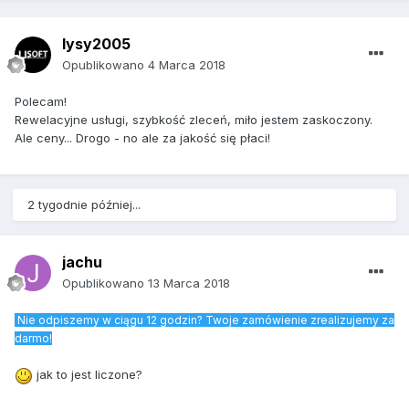
lysy2005
Opublikowano
4 Marca 2018
Polecam!
Rewelacyjne usługi, szybkość zleceń, miło jestem zaskoczony.
Ale ceny... Drogo - no ale za jakość się płaci!
2 tygodnie później...
jachu
Opublikowano
13 Marca 2018
Nie odpiszemy w ciągu 12 godzin? Twoje zamówienie zrealizujemy za
darmo!
jak to jest liczone?