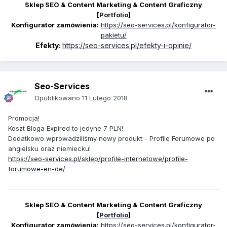
Sklep SEO & Content Marketing & Content Graficzny
[
Portfolio
]
Konfigurator zamówienia:
https://seo-services.pl/konfigurator-
pakietu/
Efekty:
https://seo-services.pl/efekty-i-opinie/
Seo-Services
Opublikowano
11 Lutego 2018
Promocja!
Koszt Bloga Expired to jedyne 7 PLN!
Dodatkowo wprowadziliśmy nowy produkt - Profile Forumowe po
angielsku oraz niemiecku!
https://seo-services.pl/sklep/profile-internetowe/profile-
forumowe-en-de/
Sklep SEO & Content Marketing & Content Graficzny
[
Portfolio
]
Konfigurator zamówienia:
https://seo-services.pl/konfigurator-