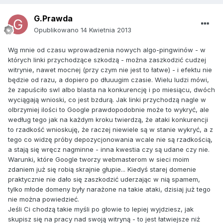
G.Prawda
Opublikowano
14 Kwietnia 2013
Wg mnie od czasu wprowadzenia nowych algo-pingwinów - w
których linki przychodzące szkodzą - można zaszkodzić cudzej
witrynie, nawet mocnej (przy czym nie jest to łatwe) - i efektu nie
będzie od razu, a dopiero po dłuuugim czasie. Wielu ludzi mówi,
że zapuściło swl albo blasta na konkurencję i po miesiącu, dwóch
wyciągają wnioski, co jest bzdurą. Jak linki przychodzą nagle w
olbrzymiej ilości to Google prawdopodobnie może to wykryć, ale
według tego jak na każdym kroku twierdzą, że ataki konkurencji
to rzadkość wnioskuję, że raczej niewiele są w stanie wykryć, a z
tego co widzę próby depozycjonowania wcale nie są rzadkością,
a stają się wręcz nagminne - inna kwestia czy są udane czy nie.
Warunki, które Google tworzy webmasterom w sieci moim
zdaniem już się robią skrajnie głupie... Kiedyś starej domenie
praktycznie nie dało się zaszkodzić uderzając w nią spamem,
tylko młode domeny były narażone na takie ataki, dzisiaj już tego
nie można powiedzieć.
Jeśli Ci chodzą takie myśli po głowie to lepiej wyjdziesz, jak
skupisz się na pracy nad swoją witryną - to jest łatwiejsze niż