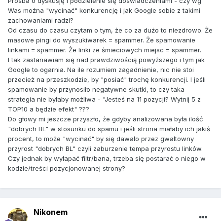
Prośba o dyskusję i podzielenie się doświadczeniami - czy wg
Was można "wycinać" konkurencję i jak Google sobie z takimi
zachowaniami radzi?
Od czasu do czasu czytam o tym, że co za dużo to niezdrowo. Że
masowe pingi do wyszukiwarek = spammer. Że spamowanie
linkami = spammer. Że linki ze śmieciowych miejsc = spammer.
I tak zastanawiam się nad prawdziwością powyższego i tym jak
Google to ogarnia. Na ile rozumiem zagadnienie, nic nie stoi
przecież na przeszkodzie, by "posiać" trochę konkurencji. I jeśli
spamowanie by przynosiło negatywne skutki, to czy taka
strategia nie byłaby możliwa - "Jesteś na 11 pozycji? Wytnij 5 z
TOP10 a będzie efekt" ???
Do głowy mi jeszcze przyszło, że gdyby analizowana była ilość
"dobrych BL" w stosunku do spamu i jeśli strona miałaby ich jakiś
procent, to może "wycinać" by się dawało przez gwałtowny
przyrost "dobrych BL" czyli zaburzenie tempa przyrostu linków.
Czy jednak by wyłapać filtr/bana, trzeba się postarać o niego w
kodzie/treści pozycjonowanej strony?
Nikonem