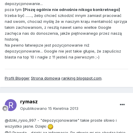
depozycjonowanie...
poza tym
[Piszę ogólnie nie odnośnie nikogo konkretnego]
trzeba być ......., żeby chcieć szkodzić innym zamiast pracować
nad swoim, chociaż myślę że w naszym kraju mentalność sprzyja
takim zachowaniom, z resztą nawet samo wielkie Google
zachęca nas do donoszenia, jakże piętnowanego przez naszą
historię.
Na pewno łatwiejsze jest pozycjonowanie niż
depozycjonowanie... Google nie jest takie głupie, że zapuścisz
blasta na top 10 i nagle z 11 jesteś na pierwszym ;-)
Profil Blogger
Strona domowa
ranking blogspot.com
.
rymasz
Opublikowano
15 Kwietnia 2013
@dziki_rysio_997 - "depozycjonowanie" takie proste słowo i
wszystko jasne. Dzięki
@G.Prawda - dzięki za informacje. Po głowie mi nie chodzą takie