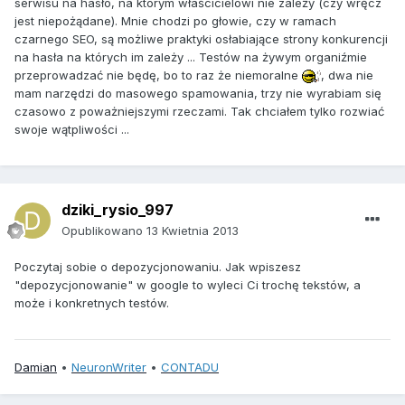
serwisu na hasło, na którym właścicielowi nie zależy (czy wręcz
jest niepożądane). Mnie chodzi po głowie, czy w ramach
czarnego SEO, są możliwe praktyki osłabiające strony konkurencji
na hasła na których im zależy ... Testów na żywym organiźmie
przeprowadzać nie będę, bo to raz że niemoralne
, dwa nie
mam narzędzi do masowego spamowania, trzy nie wyrabiam się
czasowo z poważniejszymi rzeczami. Tak chciałem tylko rozwiać
swoje wątpliwości ...
dziki_rysio_997
Opublikowano
13 Kwietnia 2013
Poczytaj sobie o depozycjonowaniu. Jak wpiszesz
"depozycjonowanie" w google to wyleci Ci trochę tekstów, a
może i konkretnych testów.
Damian
•
NeuronWriter
•
CONTADU