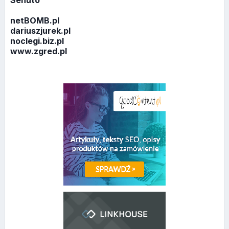
Senuto
netBOMB.pl
dariuszjurek.pl
noclegi.biz.pl
www.zgred.pl