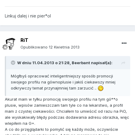
Linkuj dalej i nie pier*ol
RiT
Opublikowano
12 Kwietnia 2013
W dniu 11.04.2013 o 21:28, Beerbant napisał(a):
Mógłbyś opracować inteligentniejszy sposób promocji
swojego profilu na gównoplusie i jakiś ciekawszy mniej
odkrywczy temat przynajmniej tam zarzucić ..
Akurat mam w tyłku promocję swojego profilu na tym gó**o
plusie, wpisów zamieszczam tam tyle co na lekarstwo, a profil
mam z czystej ciekawości. Chciałem to umieścić od razu na PiO,
ale wyskakiwały błędy podczas dodawania adresu obrazka, więc
wlepiłem na G+.
A co do przęglądarki to pomylić się każdy może, oczywiście