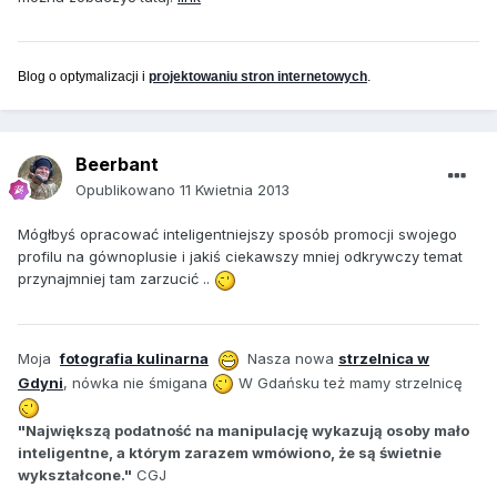
Blog o optymalizacji i
projektowaniu stron internetowych
.
Beerbant
Opublikowano
11 Kwietnia 2013
Mógłbyś opracować inteligentniejszy sposób promocji swojego
profilu na gównoplusie i jakiś ciekawszy mniej odkrywczy temat
przynajmniej tam zarzucić ..
Moja
fotografia kulinarna
Nasza nowa
strzelnica w
Gdyni
, nówka nie śmigana
W Gdańsku też mamy strzelnicę
"Największą podatność na manipulację wykazują osoby mało
inteligentne, a którym zarazem wmówiono, że są świetnie
wykształcone."
CGJ