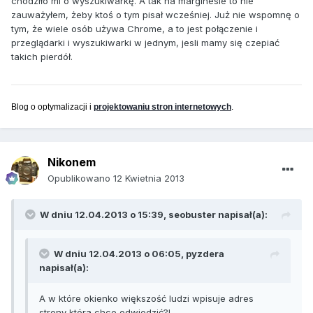
chodziło mi o wyszukiwarkę. A tak na marginesie to nie
zauważyłem, żeby ktoś o tym pisał wcześniej. Już nie wspomnę o
tym, że wiele osób używa Chrome, a to jest połączenie i
przeglądarki i wyszukiwarki w jednym, jesli mamy się czepiać
takich pierdół.
Blog o optymalizacji i
projektowaniu stron internetowych
.
Nikonem
Opublikowano
12 Kwietnia 2013
W dniu 12.04.2013 o 15:39, seobuster napisał(a):
W dniu 12.04.2013 o 06:05, pyzdera
napisał(a):
A w które okienko większość ludzi wpisuje adres
strony która chce odwiedzić?!