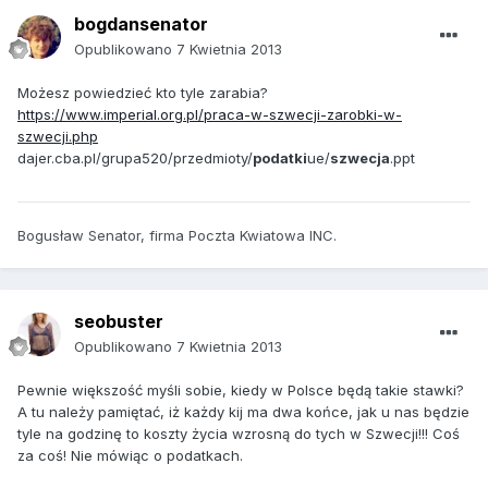
bogdansenator
Opublikowano
7 Kwietnia 2013
Możesz powiedzieć kto tyle zarabia?
https://www.imperial.org.pl/praca-w-szwecji-zarobki-w-
szwecji.php
dajer.cba.pl/grupa520/przedmioty/
podatki
ue/
szwecja
.ppt
Bogusław Senator, firma Poczta Kwiatowa INC.
seobuster
Opublikowano
7 Kwietnia 2013
Pewnie większość myśli sobie, kiedy w Polsce będą takie stawki?
A tu należy pamiętać, iż każdy kij ma dwa końce, jak u nas będzie
tyle na godzinę to koszty życia wzrosną do tych w Szwecji!!! Coś
za coś! Nie mówiąc o podatkach.