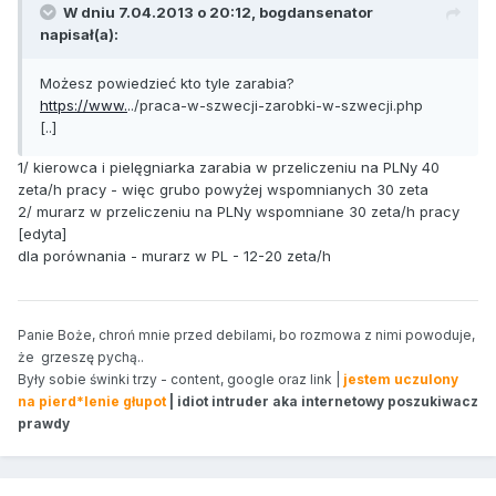
W dniu 7.04.2013 o 20:12, bogdansenator
napisał(a):
Możesz powiedzieć kto tyle zarabia?
https://www.
../praca-w-szwecji-zarobki-w-szwecji.php
[..]
1/ kierowca i pielęgniarka zarabia w przeliczeniu na PLNy 40
zeta/h pracy - więc grubo powyżej wspomnianych 30 zeta
2/ murarz w przeliczeniu na PLNy wspomniane 30 zeta/h pracy
[edyta]
dla porównania - murarz w PL - 12-20 zeta/h
Panie Boże, chroń mnie przed debilami, bo rozmowa z nimi powoduje,
że grzeszę pychą..
Były sobie świnki trzy - content, google oraz link |
jestem uczulony
na pierd*lenie głupot
| idiot intruder aka internetowy poszukiwacz
prawdy