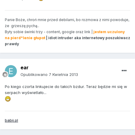
Panie Boże, chroń mnie przed debilami, bo rozmowa z nimi powoduje,
że grzeszę pychą..
Były sobie świnki trzy - content, google oraz link |
jestem uczulony
na pierd*lenie głupot
| idiot intruder aka internetowy poszukiwacz
prawdy
ear
Opublikowano
7 Kwietnia 2013
Po kiego czorta linkujecie do takich bzdur. Teraz będzie mi się w
serpach wyświetlało...
babij.pl