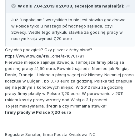
W dniu 7.04.2013 o 20:03, secesjonista napisał(a):
Już "uspokajam" wszystkich to nie jest stawka godzinowa
w Polsce tylko u naszego północnego sąsiada, czyli
Szwecji. Wedle tego artykułu stawka za godzinę pracy w
naszym kraju wynosi 7,20 euro
Czytałeś początek? Czy piszesz żeby pisać?
https://www.dw.de/419...onie/a-16701781
Pierwsze miejsce zajmuje Szwecja. Tamtejsze firmy płacą za
godzinę pracy 41,90 euro. Również sąsiedzi Niemiec jak Belgia,
Dania, Francja i Holandia płacą więcej niż Niemcy. Najmniej praca
kosztuje w Bułgarii, bo 3,70 euro za godzinę. Polska też znajduje
się na jednym z końcowych miejsc. W 2012 roku za godzinę
pracy firmy płaciły w Polsce 7,20 euro. W porównaniu z 2011
rokiem koszty pracy wzrosły nad Wisłą o 3,1 procent.
To jest maksymalna, średnia czy minimalna stawka?
firmy płaciły w Polsce 7,20 euro
Bogusław Senator, firma Poczta Kwiatowa INC.