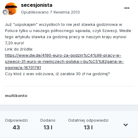
secesjonista
Opublikowano
7 Kwietnia 2013
Już "uspokajam" wszystkich to nie jest stawka godzinowa w
Polsce tylko u naszego północnego sąsiada, czyli Szwecji. Wedle
tego artykułu stawka za godzinę pracy w naszym kraju wynosi
7,20 euro!
Link do źródła:
https://www.dw.de/4190-euro-za-godzin%C4%99-pracy-w-
szwecji-31-euro-w-niemczech-polska-i-bu%C5%82garia-w-
ogonie/a-16701781
Czy ktoś z was odczuwa, iż zarabia 30 zł na godzinę?
multikonto
Odpowiedzi
Dodano
Ostatniej odpowiedzi
43
13 l
13 l