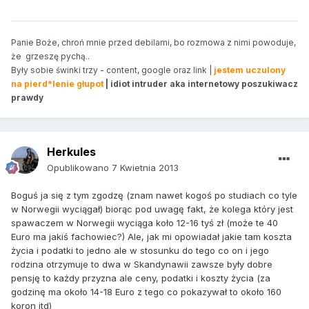
Panie Boże, chroń mnie przed debilami, bo rozmowa z nimi powoduje,
że grzeszę pychą..
Były sobie świnki trzy - content, google oraz link |
jestem uczulony
na pierd*lenie głupot
| idiot intruder aka internetowy poszukiwacz
prawdy
Herkules
Opublikowano
7 Kwietnia 2013
Boguś ja się z tym zgodzę (znam nawet kogoś po studiach co tyle
w Norwegii wyciągał) biorąc pod uwagę fakt, że kolega który jest
spawaczem w Norwegii wyciąga koło 12-16 tyś zł (może te 40
Euro ma jakiś fachowiec?) Ale, jak mi opowiadał jakie tam koszta
życia i podatki to jedno ale w stosunku do tego co on i jego
rodzina otrzymuje to dwa w Skandynawii zawsze były dobre
pensję to każdy przyzna ale ceny, podatki i koszty życia (za
godzinę ma około 14-18 Euro z tego co pokazywał to około 160
koron itd)