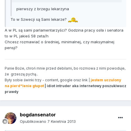
pierwszy z brzegu lekarzyna
To w Szwecji są Sami lekarze?
A w PL są sami parlamentarzyści? Godzina pracy osła i senatora
to w PL jakieś 58 zeta/h
Chcesz rozmawiać o średniej, minimalnej, czy maksymalnej
pensji?
Panie Boże, chroń mnie przed debilami, bo rozmowa z nimi powoduje,
że grzeszę pychą..
Były sobie świnki trzy - content, google oraz link |
jestem uczulony
na pierd*lenie głupot
| idiot intruder aka internetowy poszukiwacz
prawdy
bogdansenator
Opublikowano
7 Kwietnia 2013