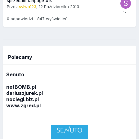
sprzedam fanpage 41k
Przez
sylwa123
,
12 Października 2013
0
odpowiedzi
847
wyświetleń
Polecamy
Senuto
netBOMB.pl
dariuszjurek.pl
noclegi.biz.pl
www.zgred.pl