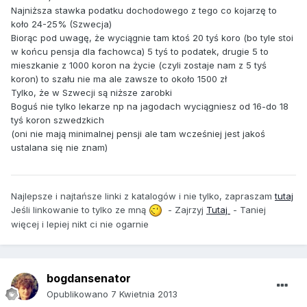
Najniższa stawka podatku dochodowego z tego co kojarzę to
koło 24-25% (Szwecja)
Biorąc pod uwagę, że wyciągnie tam ktoś 20 tyś koro (bo tyle stoi
w końcu pensja dla fachowca) 5 tyś to podatek, drugie 5 to
mieszkanie z 1000 koron na życie (czyli zostaje nam z 5 tyś
koron) to szału nie ma ale zawsze to około 1500 zł
Tylko, że w Szwecji są niższe zarobki
Boguś nie tylko lekarze np na jagodach wyciągniesz od 16-do 18
tyś koron szwedzkich
(oni nie mają minimalnej pensji ale tam wcześniej jest jakoś
ustalana się nie znam)
Najlepsze i najtańsze linki z katalogów i nie tylko, zapraszam
tutaj
Jeśli linkowanie to tylko ze mną
- Zajrzyj
Tutaj
- Taniej
więcej i lepiej nikt ci nie ogarnie
bogdansenator
Opublikowano
7 Kwietnia 2013