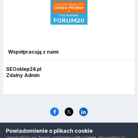
Współpracują z nami
SEOsklep24.pl
Zdalny Admin
Język
Polityka prywatności
Ciasteczka
Powiadomienie o plikach cookie
www.optymalizacja.com
Umieściliśmy na Twoim urządzeniu
pliki cookie
, aby pomóc Ci