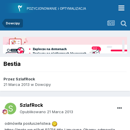
Dowcipy
Bestia
Przez
SzlafRock
21 Marca 2013
w
Dowcipy
SzlafRock
Opublikowano
21 Marca 2013
odmówiła posłuszeństwa
https://moto.wp.pl/kat,92714,title,Limuzyna-Obamy-odmowila-