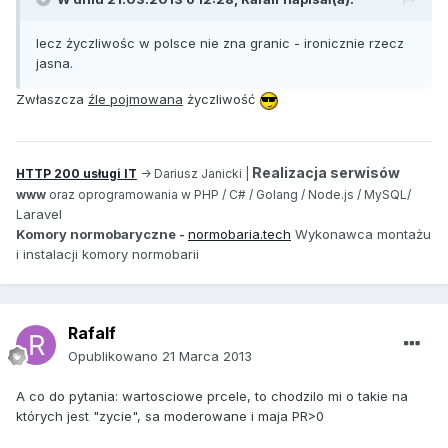
lecz życzliwośc w polsce nie zna granic - ironicznie rzecz
jasna.
Zwłaszcza
źle pojmowana
życzliwość
Realizacja serwisów
HTTP 200 usługi IT
-> Dariusz Janicki |
www
oraz oprogramowania w PHP / C# / Golang / Node.js / MySQL/
aravel
L
Komory normobaryczne -
normobaria.tech
Wykonawca montażu
i instalacji komory normobarii
Rafalf
Opublikowano
21 Marca 2013
A co do pytania: wartosciowe prcele, to chodzilo mi o takie na
których jest "zycie", sa moderowane i maja PR>0