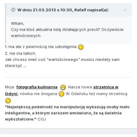
W dniu 21.03.2013 o 10:30, Rafalf napisał(a):
WItam,
Czy ma ktoś aktualna listę działających precli? Oczywiście
wartościowych.
1. ma ale z pewnością nie udostępnia
2. nie ma takich.
Jak chcesz mieć coś "wartościowego" musisz niestety sam
stworzyć ....
Moja
fotografia kulinarna
Nasza nowa
strzelnica w
Gdyni
, nówka nie śmigana
W Gdańsku też mamy strzelnicę
"Największą podatność na manipulację wykazują osoby mało
inteligentne, a którym zarazem wmówiono, że są świetnie
wykształcone."
CGJ