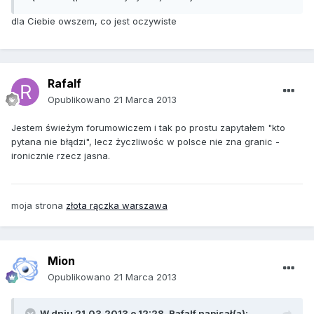
dla Ciebie owszem, co jest oczywiste
Rafalf
Opublikowano
21 Marca 2013
Jestem świeżym forumowiczem i tak po prostu zapytałem "kto
pytana nie błądzi", lecz życzliwośc w polsce nie zna granic -
ironicznie rzecz jasna.
moja strona
złota rączka warszawa
Mion
Opublikowano
21 Marca 2013
W dniu 21.03.2013 o 12:28, Rafalf napisał(a):