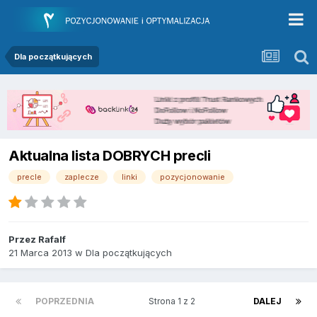
Dla początkujących
Aktualna lista DOBRYCH precli
precle
zaplecze
linki
pozycjonowanie
Przez
Rafalf
21 Marca 2013
w
Dla początkujących
POPRZEDNIA
Strona 1 z 2
DALEJ