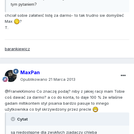
tym pytaniem?
chciał sobie załatwić listę za darmo- to tak trudno sie domyśleć
Max
?
T.
barankiewicz
MaxPan
Opublikowano
21 Marca 2013
@FranekKimono Co znaczę podaj? niby z jakiej racji mam Tobie
coś dawać za darmo? a co do konta, to daje 100 % że właśnie
gadam miltikontem styl pisania bardzo pasuje to innego
użytkownika co był skrzywdzony przez precle
Cytat
są niedostępne dla zwykłych zjadaczy chleba