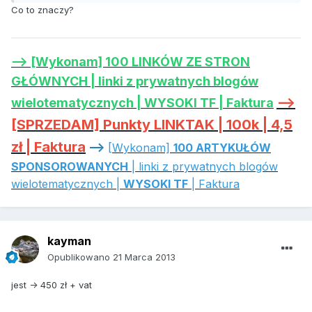
Co to znaczy?
--> [Wykonam] 100 LINKÓW ZE STRON
GŁÓWNYCH | linki z prywatnych blogów
-->
wielotematycznych | WYSOKI TF | Faktura
[SPRZEDAM] Punkty LINKTAK | 100k | 4,5
zł | Faktura
-->
[Wykonam]
100 ARTYKUŁÓW
SPONSOROWANYCH
| linki z prywatnych blogów
wielotematycznych |
WYSOKI TF
| Faktura
kayman
Opublikowano
21 Marca 2013
jest -> 450 zł + vat