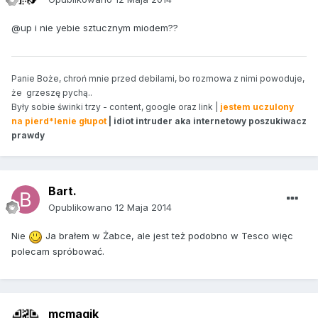
@up i nie yebie sztucznym miodem??
Panie Boże, chroń mnie przed debilami, bo rozmowa z nimi powoduje,
że grzeszę pychą..
Były sobie świnki trzy - content, google oraz link |
jestem uczulony
na pierd*lenie głupot
| idiot intruder aka internetowy poszukiwacz
prawdy
Bart.
Opublikowano
12 Maja 2014
Nie
Ja brałem w Żabce, ale jest też podobno w Tesco więc
polecam spróbować.
mcmagik