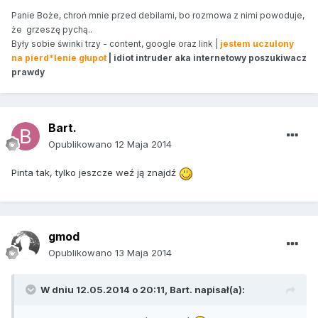
Panie Boże, chroń mnie przed debilami, bo rozmowa z nimi powoduje,
że grzeszę pychą..
Były sobie świnki trzy - content, google oraz link |
jestem uczulony
na pierd*lenie głupot
| idiot intruder aka internetowy poszukiwacz
prawdy
Bart.
Opublikowano
12 Maja 2014
Pinta tak, tylko jeszcze weź ją znajdź
gmod
Opublikowano
13 Maja 2014
W dniu 12.05.2014 o 20:11, Bart. napisał(a):