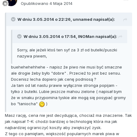
Opublikowano
4 Maja 2014
W dniu 3.05.2014 o 22:26, unnamed napisał(a):
W dniu 3.05.2014 o 17:54, INOMan napisał(a):
Sorry, ale jeżeli ktoś ten syf za 3 zł od butelki/puszki
nazywa piwem,
buehehehehhehe - napisz że piwo nie musi być smaczne
ale drogie żeby było "dobre" . Przecież to jest bez sensu.
Docenisz lecha dopiero jak cenę podniosą ?
Ja tam od lat nastu prawie wyłącznie stronga popijam -
tylko z butelki. Lubie jeszcze mahou zielone ( napisał bym
że w smaku przypomina tyskie ale mogą się posypać gromy
bo "taniocha"
)
Masz rację, cena nie jest decydująca, chociaż ma znaczenie. Tak
jak napisał T-K: chodzi bardziej o technologię która ma jak
najbardziej ograniczyć koszty aby zwiększyć zysk.
Z tego co pamiętam, większość popularnych marek piwa w