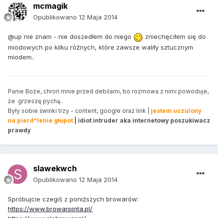
mcmagik
Opublikowano
12 Maja 2014
@up nie znam - nie doszedłem do niego
zniechęciłem się do
miodowych po kilku różnych, które zawsze waliły sztucznym
miodem..
Panie Boże, chroń mnie przed debilami, bo rozmowa z nimi powoduje,
że grzeszę pychą..
Były sobie świnki trzy - content, google oraz link |
jestem uczulony
na pierd*lenie głupot
| idiot intruder aka internetowy poszukiwacz
prawdy
slawekwch
Opublikowano
12 Maja 2014
Spróbujcie czegiś z poniższych browarów:
https://www.browarpinta.pl/