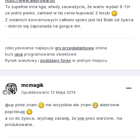
https://www.alebrowar.pl/
To zupełnie inna liga, wtedy zauważycie, że warto wydać 6-7zł
za jedno piwko, zamiast w tej cenie kupować 2 leszki
Z ostatnich koncernowych całkiem spoko jest też Białe od żywca
- dobrze się zapowiada na gorące dni.
zdecydowanie najlepsze
gry przeglądarkowe
online
kurs
java
programowanie obiektowe
Rynek walutowy i
podstawy forex
w jednym miejscu
mcmagik
Opublikowano
12 Maja 2014
@up pinte znam
nie wszystkie ale znam
alebrowar
popróbuję
a co do żywca.. wyznaję zasadę, że piję piwo warzone.. nie
produkowane..