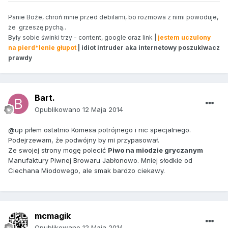
Panie Boże, chroń mnie przed debilami, bo rozmowa z nimi powoduje,
że grzeszę pychą..
Były sobie świnki trzy - content, google oraz link |
jestem uczulony
na pierd*lenie głupot
| idiot intruder aka internetowy poszukiwacz
prawdy
Bart.
Opublikowano
12 Maja 2014
@up piłem ostatnio Komesa potrójnego i nic specjalnego.
Podejrzewam, że podwójny by mi przypasował.
Ze swojej strony mogę polecić
Piwo na miodzie gryczanym
Manufaktury Piwnej Browaru Jabłonowo. Mniej słodkie od
Ciechana Miodowego, ale smak bardzo ciekawy.
mcmagik
Opublikowano
12 Maja 2014