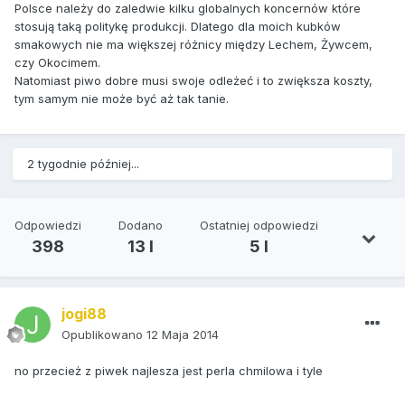
Polsce należy do zaledwie kilku globalnych koncernów które
stosują taką politykę produkcji. Dlatego dla moich kubków
smakowych nie ma większej różnicy między Lechem, Żywcem,
czy Okocimem.
Natomiast piwo dobre musi swoje odleżeć i to zwiększa koszty,
tym samym nie może być aż tak tanie.
2 tygodnie później...
Odpowiedzi
Dodano
Ostatniej odpowiedzi
398
13 l
5 l
jogi88
Opublikowano
12 Maja 2014
no przecież z piwek najlesza jest perla chmilowa i tyle