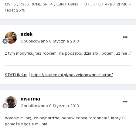
M9T6 , R3J5-RCNE-SPH4 , E8NR-U9N3-1TU7 , 3TEH-47B3-2HM6 =
rabat 25%
adek
Opublikowano
8 Stycznia 2013
z tym modyfikuj tez robilem, na początku działało , potem juz nie ;/
STATLINK.pl
|
https://skuteczni.pl/pozycjonowanie-stron/
msurma
Opublikowano
8 Stycznia 2013
Wydaje mi się, że najbardziej odpowiednim "organem", który Ci
pomoże będzie mLinia.