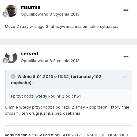
msurma
Opublikowano
8 Stycznia 2013
Może 2 razy w ciągu 3 lat używania miałem takie sytuacje..
served
Opublikowano
8 Stycznia 2013
W dniu 8.01.2013 o 15:32, fortunately102
napisał(a):
i przychodzi wtedy kod nr 2 po chwili
U mnie wtedy przychodzą od razu 2 smsy - poprzedni, który "nie
chciał" i ten drugi już, już bez czekania.
Kody na tanie VPSy i hostingi SEO
: 2KT7-JFNM-63E8 , EK6B-1JUJ-