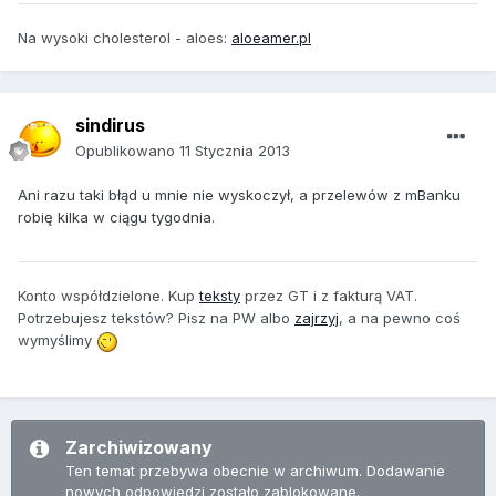
Na wysoki cholesterol - aloes:
aloeamer.pl
sindirus
Opublikowano
11 Stycznia 2013
Ani razu taki błąd u mnie nie wyskoczył, a przelewów z mBanku
robię kilka w ciągu tygodnia.
Konto współdzielone. Kup
teksty
przez GT i z fakturą VAT.
Potrzebujesz tekstów? Pisz na PW albo
zajrzyj
, a na pewno coś
wymyślimy
Zarchiwizowany
Ten temat przebywa obecnie w archiwum. Dodawanie
nowych odpowiedzi zostało zablokowane.