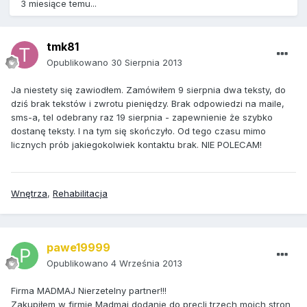
3 miesiące temu...
tmk81
Opublikowano
30 Sierpnia 2013
Ja niestety się zawiodłem. Zamówiłem 9 sierpnia dwa teksty, do
dziś brak tekstów i zwrotu pieniędzy. Brak odpowiedzi na maile,
sms-a, tel odebrany raz 19 sierpnia - zapewnienie że szybko
dostanę teksty. I na tym się skończyło. Od tego czasu mimo
licznych prób jakiegokolwiek kontaktu brak. NIE POLECAM!
Wnętrza
,
Rehabilitacja
pawe19999
Opublikowano
4 Września 2013
Firma MADMAJ Nierzetelny partner!!!
Zakupiłem w firmie Madmaj dodanie do precli trzech moich stron