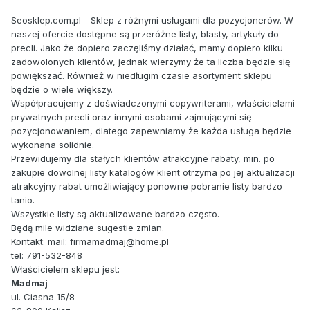
Seosklep.com.pl - Sklep z różnymi usługami dla pozycjonerów. W
naszej ofercie dostępne są przeróżne listy, blasty, artykuły do
precli. Jako że dopiero zaczęliśmy działać, mamy dopiero kilku
zadowolonych klientów, jednak wierzymy że ta liczba będzie się
powiększać. Również w niedługim czasie asortyment sklepu
będzie o wiele większy.
Współpracujemy z doświadczonymi copywriterami, właścicielami
prywatnych precli oraz innymi osobami zajmującymi się
pozycjonowaniem, dlatego zapewniamy że każda usługa będzie
wykonana solidnie.
Przewidujemy dla stałych klientów atrakcyjne rabaty, min. po
zakupie dowolnej listy katalogów klient otrzyma po jej aktualizacji
atrakcyjny rabat umożliwiający ponowne pobranie listy bardzo
tanio.
Wszystkie listy są aktualizowane bardzo często.
Będą mile widziane sugestie zmian.
Kontakt: mail: firmamadmaj@home.pl
tel: 791-532-848
Właścicielem sklepu jest:
Madmaj
ul. Ciasna 15/8