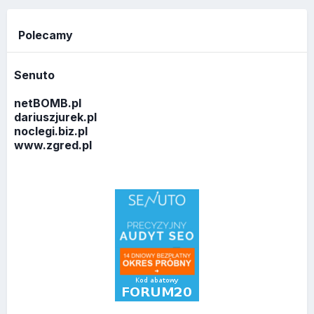
Polecamy
Senuto
netBOMB.pl
dariuszjurek.pl
noclegi.biz.pl
www.zgred.pl