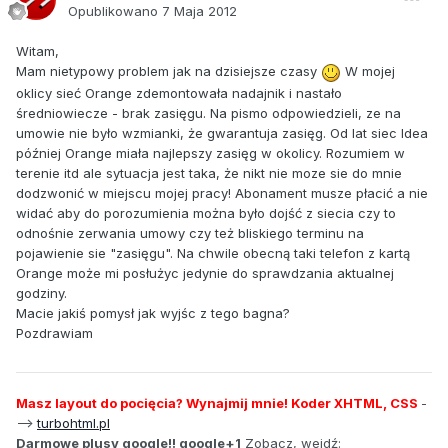
Opublikowano
7 Maja 2012
Witam,
Mam nietypowy problem jak na dzisiejsze czasy
W mojej
oklicy sieć Orange zdemontowała nadajnik i nastało
średniowiecze - brak zasięgu. Na pismo odpowiedzieli, ze na
umowie nie było wzmianki, że gwarantuja zasięg. Od lat siec Idea
później Orange miała najlepszy zasięg w okolicy. Rozumiem w
terenie itd ale sytuacja jest taka, że nikt nie moze sie do mnie
dodzwonić w miejscu mojej pracy! Abonament musze płacić a nie
widać aby do porozumienia można było dojść z siecia czy to
odnośnie zerwania umowy czy też bliskiego terminu na
pojawienie sie "zasięgu". Na chwile obecną taki telefon z kartą
Orange może mi posłużyc jedynie do sprawdzania aktualnej
godziny.
Macie jakiś pomysł jak wyjśc z tego bagna?
Pozdrawiam
Masz layout do pocięcia? Wynajmij mnie! Koder XHTML, CSS
-
-->
turbohtml.pl
Darmowe plusy google!! google+1
Zobacz, wejdź: