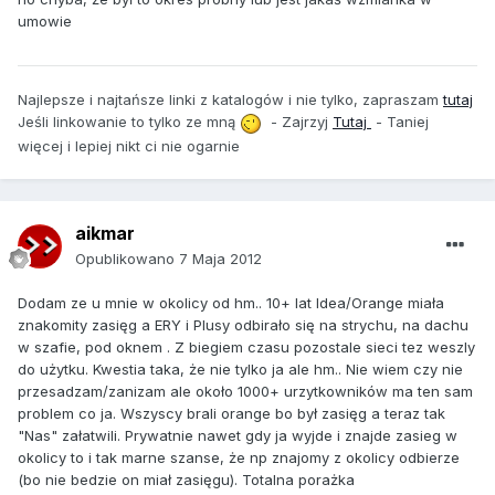
umowie
Najlepsze i najtańsze linki z katalogów i nie tylko, zapraszam
tutaj
Jeśli linkowanie to tylko ze mną
- Zajrzyj
Tutaj
- Taniej
więcej i lepiej nikt ci nie ogarnie
aikmar
Opublikowano
7 Maja 2012
Dodam ze u mnie w okolicy od hm.. 10+ lat Idea/Orange miała
znakomity zasięg a ERY i Plusy odbirało się na strychu, na dachu
w szafie, pod oknem . Z biegiem czasu pozostale sieci tez weszly
do użytku. Kwestia taka, że nie tylko ja ale hm.. Nie wiem czy nie
przesadzam/zanizam ale około 1000+ urzytkowników ma ten sam
problem co ja. Wszyscy brali orange bo był zasięg a teraz tak
"Nas" załatwili. Prywatnie nawet gdy ja wyjde i znajde zasieg w
okolicy to i tak marne szanse, że np znajomy z okolicy odbierze
(bo nie bedzie on miał zasięgu). Totalna porażka