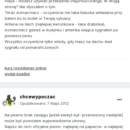
Playa - możesz używać przekaźniki Play/Plus/Orange. W drugą
stronę? Nie słyszałem o tym.
Teraz wzmacniacz - oczywiście nie taka blaszka wkładana przy
baterii bo to bzdet w Twojej sytuacji.
Antena na dach (najlepiej kierunkowa - taka drabinka),
wzmacniacz gdzieś w budynku i antenka siejąca sygnałem po
pomieszczeniu.
Wszystko oczywiście tylko wtedy, gdy masz na dachu ślad
sygnału od pomarańczowych.
kurs rosyjskiego online
wydaj książkę
chcewypoczac
Opublikowano
7 Maja 2012
Na pewno brak zasięgu [jeżeli kiedyś był- przeniesiony nadajnik]
może być powodem wypowiedzenia umowy.
Napisz do nich oficjalne pismo- najlepiej na papierze- a najlepiej