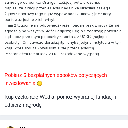
zanieś go do punktu Orange i zażądaj potwierdzenia.
Napisz, że z racji przeniesienia nadajnika straciłeś zasięg i
żądasz naprawy tego bądź wypowiadasz umowę [bez kary
ponieważ jest to z ich winy].
mają 2 tygodnie na odpowiedź- jeżeli będzie brak znaczy że się
zgadzają na wszystko. Jeżeli odpiszą i się nie zgadzają pozostaje
sąd- lecz przed tym polecałbym kontakt z UOKiK [najlepiej
osobisty]. Oni zawsze doradzą itp- chyba jedyna instytucja w tym
kraju która stoi za Kowalskim a nie przedsiębiorcą.
Przerabiałem temat lecz z Erą- zakończone wygraną.
Pobierz 5 bezpłatnych ebooków dotyczących
inwestowania
Kup czekoladę Wedla, pomóż wybranej fundacji i
odbierz nagrodę