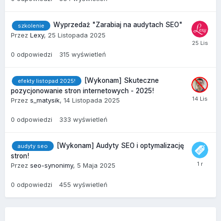
Wyprzedaż "Zarabiaj na audytach SEO"
szkolenie
Przez
Lexy
,
25 Listopada 2025
0
odpowiedzi
315
wyświetleń
[Wykonam] Skuteczne
efekty listopad 2025!
pozycjonowanie stron internetowych - 2025!
Przez
s_matysik
,
14 Listopada 2025
0
odpowiedzi
333
wyświetleń
[Wykonam] Audyty SEO i optymalizację
audyty seo
stron!
Przez
seo-synonimy
,
5 Maja 2025
0
odpowiedzi
455
wyświetleń