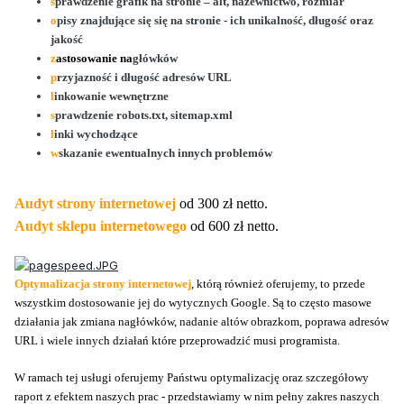
s
prawdzenie grafik na stronie – alt, nazewnictwo, rozmiar
o
pisy znajdujące się się na stronie - ich unikalność, długość oraz
jakość
z
astosowanie
na
główków
p
rzyjazność i długość adresów URL
l
inkowanie wewnętrzne
s
prawdzenie robots.txt, sitemap.xml
l
inki wychodzące
w
skazanie ewentualnych innych problemów
Audyt strony internetowej
od 300 zł netto.
Audyt sklepu internetowego
od 600 zł netto.
Optymalizacja strony internetowej
, którą również oferujemy, to przede
wszystkim dostosowanie jej do wytycznych Google. Są to często masowe
działania jak zmiana nagłówków, nadanie altów obrazkom, poprawa adresów
URL i wiele innych działań które przeprowadzić musi programista.
W ramach tej usługi
oferujemy Państwu optymalizację oraz szczegółowy
raport z efektem naszych prac - przedstawiamy w nim pełny zakres naszych