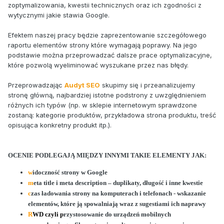
zoptymalizowania, kwestii technicznych oraz ich zgodności z
wytycznymi jakie stawia Google.
Efektem naszej pracy będzie zaprezentowanie szczegółowego
raportu elementów strony które wymagają poprawy. Na jego
podstawie można przeprowadzać dalsze prace optymalizacyjne,
które pozwolą wyeliminować wyszukane przez nas błędy.
Przeprowadzając
Audyt SEO
skupimy się i przeanalizujemy
stronę główną, najbardziej istotne podstrony z uwzględnieniem
różnych ich typów (np. w sklepie internetowym sprawdzone
zostaną: kategorie produktów, przykładowa strona produktu, treść
opisująca konkretny produkt itp.).
OCENIE PODLEGAJĄ MIĘDZY INNYMI TAKIE ELEMENTY JAK:
w
idoczność strony w Google
m
eta title i meta description – duplikaty, długość i inne kwestie
c
zas ładowania strony na komputerach i telefonach - wskazanie
elementów, które ją spowalniają wraz z sugestiami ich naprawy
R
WD czyli p
rzystosowanie do urządzeń mobilnych