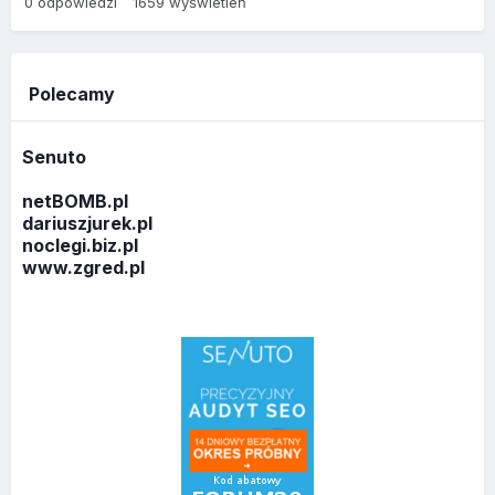
0
odpowiedzi
1659
wyświetleń
Polecamy
Senuto
netBOMB.pl
dariuszjurek.pl
noclegi.biz.pl
www.zgred.pl