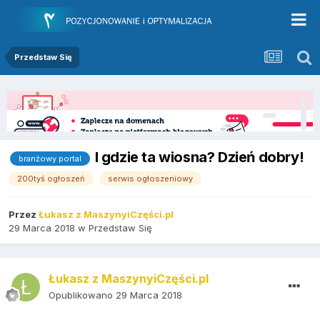
Przedstaw Się
I gdzie ta wiosna? Dzień dobry!
branżowy portal
200tyś ogłoszeń
serwis ogłoszeniowy
Przez
Łukasz z MaszynyiCzęści.pl
29 Marca 2018
w
Przedstaw Się
Łukasz z MaszynyiCzęści.pl
Opublikowano
29 Marca 2018