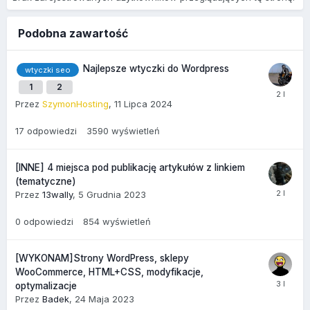
Podobna zawartość
Najlepsze wtyczki do Wordpress
wtyczki seo
1
2
Przez
SzymonHosting
,
11 Lipca 2024
17
odpowiedzi
3590
wyświetleń
[INNE] 4 miejsca pod publikację artykułów z linkiem
(tematyczne)
Przez
13wally
,
5 Grudnia 2023
0
odpowiedzi
854
wyświetleń
[WYKONAM]Strony WordPress, sklepy
WooCommerce, HTML+CSS, modyfikacje,
optymalizacje
Przez
Badek
,
24 Maja 2023