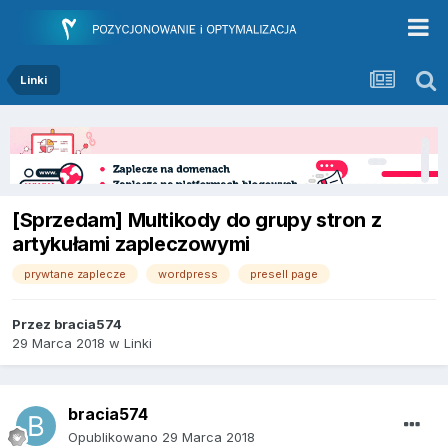
Linki
[Sprzedam] Multikody do grupy stron z
artykułami zapleczowymi
prywtane zaplecze
wordpress
presell page
Przez
bracia574
29 Marca 2018
w
Linki
bracia574
Opublikowano
29 Marca 2018