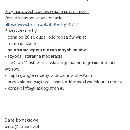
Przy hurtowych zamówieniach spore zniżki!
Opinie klientów w tym temacie.
https://www.forum.opt...85#entry1317141
Pozostałe cechy:
- cena od
20
zł, duża ilość rodzajów wpłat.
- różne ip, skórki
- na stronie wpisu nie ma innych linków
- szybka i staranna moderacja
- możliwość ustawienia własnego harmonogramu dodania
wpisów
- mapki google i oceny widoczne w SERPach
- przy zakupie większej ilości kodów możliwa faktura i rabaty
-
kontakt info@katalogistron
.
eu
------------------------
Dane kontaktowe:
biuro@seoactiv.pl