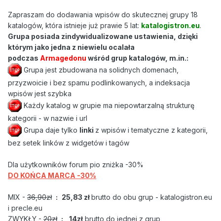
Zapraszam do dodawania wpisów do skutecznej grupy 18
katalogów, która istnieje już prawie 5 lat:
katalogistron.eu
.
Grupa posiada zindywidualizowane ustawienia, dzięki
którym jako jedna z niewielu ocalała
podczas
Armagedonu
wśród grup katalogów, m.in.:
Grupa jest zbudowana na solidnych domenach,
przyzwoicie i bez spamu podlinkowanych, a indeksacja
wpisów jest szybka
Każdy katalog w grupie ma niepowtarzalną strukturę
kategorii - w nazwie i url
Grupa daje tylko
linki
z wpisów i tematyczne z kategorii,
bez setek linków z widgetów i tagów
Dla użytkowników forum pio zniżka -30%
DO KOŃCA MARCA -30%
MIX -
36,90zł
:
25,83 zł
brutto do obu grup - katalogistron.eu
i precle.eu
ZWYKŁY -
20zł
:
14zł
brutto do jednej z grup