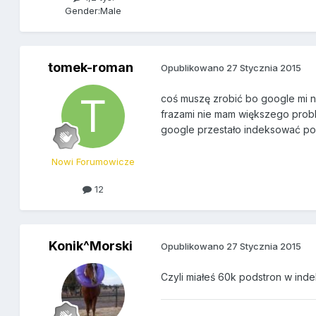
Gender:
Male
tomek-roman
Opublikowano
27 Stycznia 2015
coś muszę zrobić bo google mi ni
frazami nie mam większego probl
google przestało indeksować po ak
Nowi Forumowicze
12
Konik^Morski
Opublikowano
27 Stycznia 2015
Czyli miałeś 60k podstron w inde