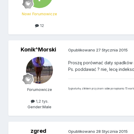
Nowi Forumowicze
12
Konik^Morski
Opublikowano
27 Stycznia 2015
Proszę porównać daty spadków i
Ps. poddawać ? nie, lecę indek
Forumowicze
Sygnaturkę z linkiem przyznam sobie po napisaniu 15 war
1,2 tys.
Gender:
Male
zgred
Opublikowano
28 Stycznia 2015