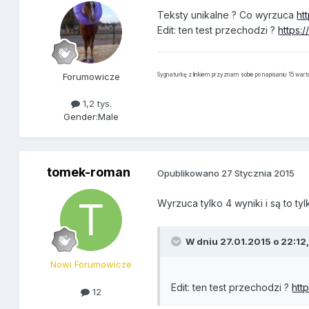
Teksty unikalne ? Co wyrzuca
ht
Edit: ten test przechodzi ?
https:/
Forumowicze
Sygnaturkę z linkiem przyznam sobie po napisaniu 15 war
1,2 tys.
Gender:
Male
tomek-roman
Opublikowano
27 Stycznia 2015
Wyrzuca tylko 4 wyniki i są to ty
W dniu 27.01.2015 o 22:12,
Nowi Forumowicze
Edit: ten test przechodzi ?
htt
12