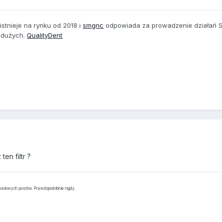
istnieje na rynku od 2018 i
smgnc
odpowiada za prowadzenie działań 
i dużych.
QualityDent
en filtr ?
tościowych postów. Prawdopodobnie nigdy.