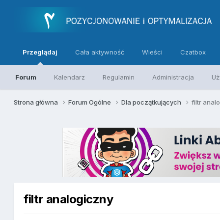
Przeglądaj
Cała aktywność
Wieści
Czatbox
Forum
Kalendarz
Regulamin
Administracja
Uż
Strona główna
Forum Ogólne
Dla początkujących
filtr ana
filtr analogiczny