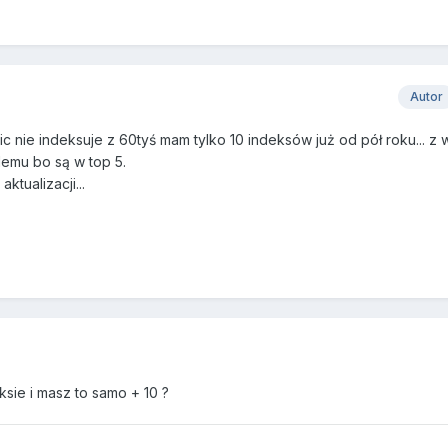
Autor
c nie indeksuje z 60tyś mam tylko 10 indeksów już od pół roku... z
emu bo są w top 5.
tualizacji...
ksie i masz to samo + 10 ?