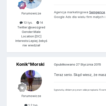
Agencja marketingowa
Semgence
Forumowicze
Google Ads dla wielu firm małych 
13 tys.
14
Twitter:
@seozgred
Gender:
Male
Location:
[DC]
Interests:
Lepiej żebyś
nie wiedział
Konik^Morski
Opublikowano
27 Stycznia 2015
Teraz serio. Skąd wiesz, że masz t
Sygnaturkę z linkiem przyznam sobie po napisaniu 15 war
Forumowicze
1,2 tys.