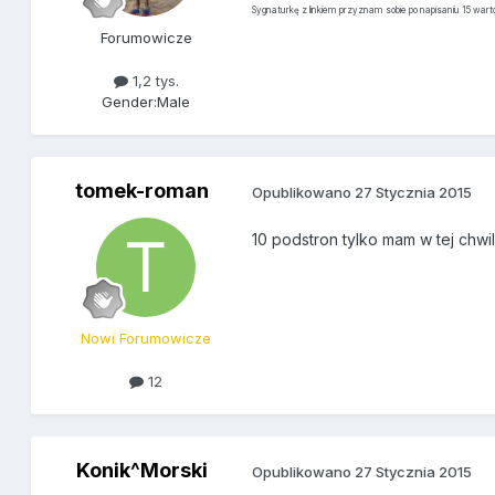
Sygnaturkę z linkiem przyznam sobie po napisaniu 15 war
Forumowicze
1,2 tys.
Gender:
Male
tomek-roman
Opublikowano
27 Stycznia 2015
10 podstron tylko mam w tej chwili 
Nowi Forumowicze
12
Konik^Morski
Opublikowano
27 Stycznia 2015