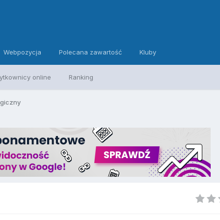
Webpozycja
Polecana zawartość
Kluby
ytkownicy online
Ranking
logiczny