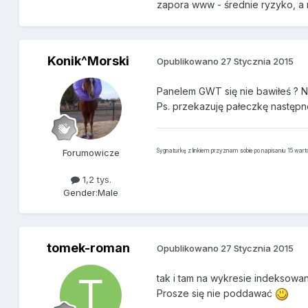
zapora www - średnie ryzyko, a 
Konik^Morski
Opublikowano
27 Stycznia 2015
Panelem GWT się nie bawiłeś ? N
Ps. przekazuję pałeczkę następ
Forumowicze
Sygnaturkę z linkiem przyznam sobie po napisaniu 15 war
1,2 tys.
Gender:
Male
tomek-roman
Opublikowano
27 Stycznia 2015
tak i tam na wykresie indeksowan
Prosze się nie poddawać