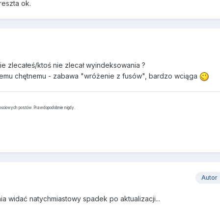
reszta ok.
ie zlecałeś/ktoś nie zlecał wyindeksowania ?
nemu chętnemu - zabawa "wróżenie z fusów", bardzo wciąga
tościowych postów. Prawdopodobnie nigdy.
Autor
ia widać natychmiastowy spadek po aktualizacji...