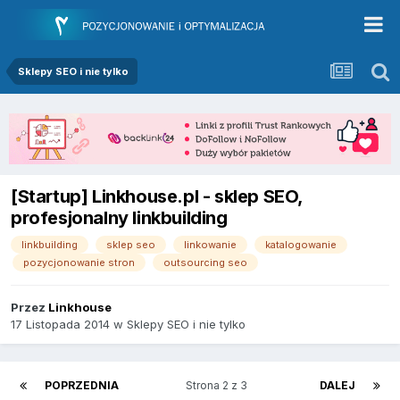
Sklepy SEO i nie tylko
[Startup] Linkhouse.pl - sklep SEO,
profesjonalny linkbuilding
linkbuilding
sklep seo
linkowanie
katalogowanie
pozycjonowanie stron
outsourcing seo
Przez
Linkhouse
17 Listopada 2014
w
Sklepy SEO i nie tylko
POPRZEDNIA
Strona 2 z 3
DALEJ