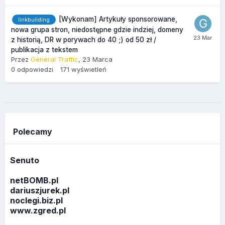
[Wykonam] Artykuły sponsorowane,
linkbuilding
nowa grupa stron, niedostępne gdzie indziej, domeny
z historią, DR w porywach do 40 ;) od 50 zł /
publikacja z tekstem
Przez
General Traffic
,
23 Marca
0
odpowiedzi
171
wyświetleń
Polecamy
Senuto
netBOMB.pl
dariuszjurek.pl
noclegi.biz.pl
www.zgred.pl