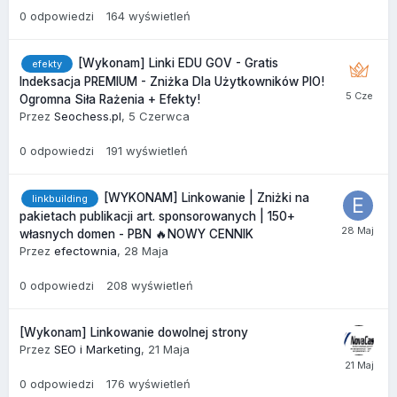
0
odpowiedzi
164
wyświetleń
[Wykonam] Linki EDU GOV - Gratis
efekty
Indeksacja PREMIUM - Zniżka Dla Użytkowników PIO!
Ogromna Siła Rażenia + Efekty!
Przez
Seochess.pl
,
5 Czerwca
0
odpowiedzi
191
wyświetleń
[WYKONAM] Linkowanie | Zniżki na
linkbuilding
pakietach publikacji art. sponsorowanych | 150+
własnych domen - PBN 🔥NOWY CENNIK
Przez
efectownia
,
28 Maja
0
odpowiedzi
208
wyświetleń
[Wykonam] Linkowanie dowolnej strony
Przez
SEO i Marketing
,
21 Maja
0
odpowiedzi
176
wyświetleń