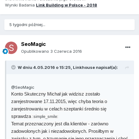
Wyniki Badania
Link Building w Polsce - 2018
5 tygodni później...
SeoMagic
Opublikowano
3 Czerwca 2016
W dniu 4.05.2016 o 15:25, Linkhouse napisał(a):
@SeoMagic
Konto Skuteczny Michał jak widzisz zostało
zarejestrowane 17.11.2015, więc chyba teoria o
zarejestrowaniu w celach szeptanki średnio się
sprawdza
:simple_smile:
Temat przeznaczony jest dla klientów - zarówno
zadowolonych jak i niezadowolonych. Prosiłbym w
związku z tym, o trzymanie się jego przeznaczenia i choć