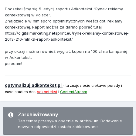
Doczekaliśmy się 5. edycji raportu Adkontekst “Rynek reklamy
kontekstowej w Polsce”.
Znajdziecie w nim sporo optymistycznych wieści dot. reklamy
kontekstowej. Raport można za darmo pobrać tutaj
https://digitalmarketing.netsprint.eu/rynek-reklamy-kontekstowej-
2013-216-mln-zl-raport-adkontekst/
przy okazji można również wygrać kupon na 100 zł na kampanię
w Adkontekst,
polecam!
optymalizuj.adkontekst.pl
-
tu znajdziecie ciekawe porady i
case studies dot.
Adkontekst
i
ContentStream
Zarchiwizowany
Ten temat przebywa obecnie w archiwum. Dodawanie
nowych odpowiedzi zostało zablokowane.