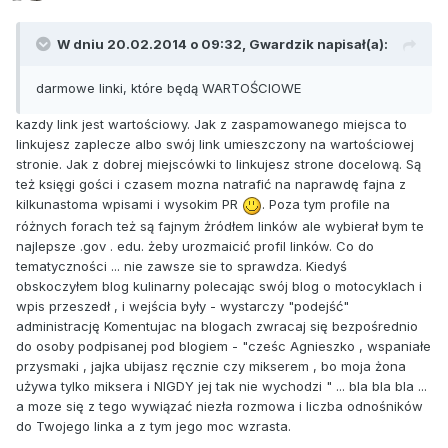
W dniu 20.02.2014 o 09:32, Gwardzik napisał(a):
darmowe linki, które będą WARTOŚCIOWE
kazdy link jest wartościowy. Jak z zaspamowanego miejsca to
linkujesz zaplecze albo swój link umieszczony na wartościowej
stronie. Jak z dobrej miejscówki to linkujesz strone docelową. Są
też księgi gości i czasem mozna natrafić na naprawdę fajna z
kilkunastoma wpisami i wysokim PR
. Poza tym profile na
różnych forach też są fajnym żródłem linków ale wybierał bym te
najlepsze .gov . edu. żeby urozmaicić profil linków. Co do
tematyczności ... nie zawsze sie to sprawdza. Kiedyś
obskoczyłem blog kulinarny polecając swój blog o motocyklach i
wpis przeszedł , i wejścia były - wystarczy "podejść"
administrację Komentujac na blogach zwracaj się bezpośrednio
do osoby podpisanej pod blogiem - "cześc Agnieszko , wspaniałe
przysmaki , jajka ubijasz ręcznie czy mikserem , bo moja żona
używa tylko miksera i NIGDY jej tak nie wychodzi " ... bla bla bla ...
a moze się z tego wywiązać niezła rozmowa i liczba odnośników
do Twojego linka a z tym jego moc wzrasta.