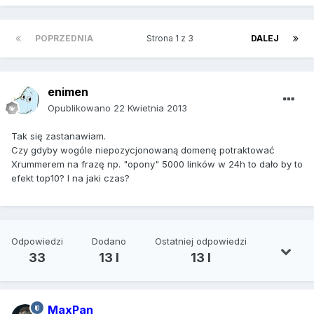
POPRZEDNIA
Strona 1 z 3
DALEJ
enimen
Opublikowano
22 Kwietnia 2013
Tak się zastanawiam.
Czy gdyby wogóle niepozycjonowaną domenę potraktować
Xrummerem na frazę np. "opony" 5000 linków w 24h to dało by to
efekt top10? I na jaki czas?
Odpowiedzi
Dodano
Ostatniej odpowiedzi
33
13 l
13 l
MaxPan