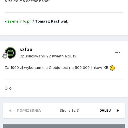
A za co ma dostać bana?
kiss-me.info.pl
/
Tomasz Rachwał
,
szfab
Opublikowano
22 Kwietnia 2013
Za 1000 zł wykonam dla Ciebie test na 500 000 linkow XR
O_o
POPRZEDNIA
Strona 1 z 3
DALEJ