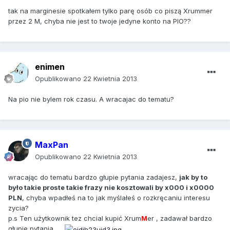
tak na marginesie spotkałem tylko parę osób co piszą Xrummer
przez 2 M, chyba nie jest to twoje jedyne konto na PIO??
enimen
Opublikowano
22 Kwietnia 2013
Na pio nie bylem rok czasu. A wracajac do tematu?
MaxPan
Opublikowano
22 Kwietnia 2013
wracając do tematu bardzo głupie pytania zadajesz,
jak by to
było takie proste takie frazy nie kosztowali by x000 i x0000
PLN
, chyba wpadłeś na to jak myślałeś o rozkręcaniu interesu
zycia?
p.s Ten użytkownik tez chcial kupić Xrum
M
er , zadawał bardzo
głupie pytania ......