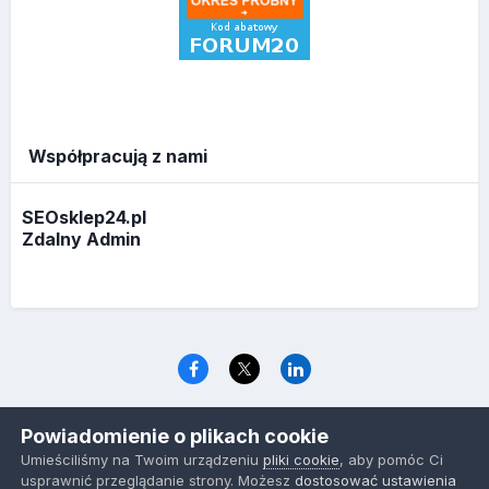
Współpracują z nami
SEOsklep24.pl
Zdalny Admin
Język
Polityka prywatności
Ciasteczka
Powiadomienie o plikach cookie
www.optymalizacja.com
Umieściliśmy na Twoim urządzeniu
pliki cookie
, aby pomóc Ci
Powered by Invision Community
usprawnić przeglądanie strony. Możesz
dostosować ustawienia