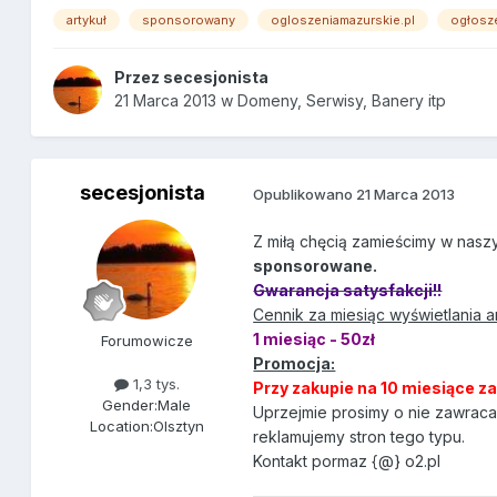
artykuł
sponsorowany
ogloszeniamazurskie.pl
ogłosz
Przez
secesjonista
21 Marca 2013
w
Domeny, Serwisy, Banery itp
secesjonista
Opublikowano
21 Marca 2013
Z miłą chęcią zamieścimy w nasz
sponsorowane.
Gwarancja satysfakcji!!
Cennik za miesiąc wyświetlania a
1 miesiąc - 50zł
Forumowicze
Promocja:
1,3 tys.
Przy zakupie na 10 miesiące z
Gender:
Male
Uprzejmie prosimy o nie zawraca
Location:
Olsztyn
reklamujemy stron tego typu.
Kontakt pormaz {@} o2.pl