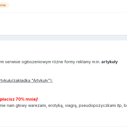
enia
ym serwisie ogłoszeniowym różne formy reklamy m.in.
artykuły
rtykułu(zakładka "Artykuły"):
apłacisz 70% mniej!
nie nam głowy warezami, erotyką, viagrą, pseudopożyczkami itp, b