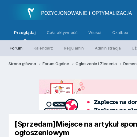
Przeglądaj
Cała aktywność
Wieści
Czatbox
Forum
Kalendarz
Regulamin
Administracja
Uż
Strona główna
Forum Ogólne
Ogłoszenia i Zlecenia
Domeny
[Sprzedam]Miejsce na artykuł spo
ogłoszeniowym