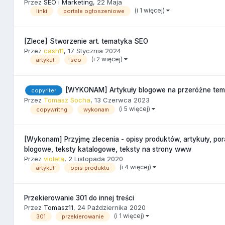
Przez
SEO i Marketing
,
22 Maja
(i 1 więcej)
linki
portale ogłoszeniowe
[Zlece] Stworzenie art. tematyka SEO
Przez
cash11
,
17 Stycznia 2024
(i 2 więcej)
artykuł
seo
[WYKONAM] Artykuły blogowe na przeróżne tema
copyriter
Przez
Tomasz Socha
,
13 Czerwca 2023
(i 5 więcej)
copywritng
wykonam
[Wykonam] Przyjmę zlecenia - opisy produktów, artykuły, pora
blogowe, teksty katalogowe, teksty na strony www
Przez
violeta
,
2 Listopada 2020
(i 4 więcej)
artykuł
opis produktu
Przekierowanie 301 do innej treści
Przez
Tomasz11
,
24 Października 2020
(i 1 więcej)
301
przekierowanie