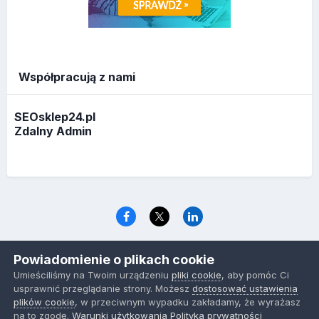
Współpracują z nami
SEOsklep24.pl
Zdalny Admin
Język
Polityka prywatności
Ciasteczka
Powiadomienie o plikach cookie
www.optymalizacja.com
Umieściliśmy na Twoim urządzeniu
pliki cookie
, aby pomóc Ci
Powered by Invision Community
usprawnić przeglądanie strony. Możesz
dostosować ustawienia
plików cookie
, w przeciwnym wypadku zakładamy, że wyrażasz
na to zgodę.
Warunki użytkowania
Polityka prywatności