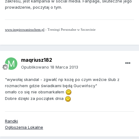
zakresu, jest kampania w social media. Fanpage, skuteczne jego
prowadzenie, poczytaj o tym.
www.inspirowaniruchem.pl
- Treningi Personalne w Szczecinie
maqriusz182
Opublikowano
18 Marca 2013
"wywołaj skandal - zgwałć np kozę po czym weźcie ślub z
rozmachem gdzie świadkami będą Gucwińscy"
omało co się nie obsmarkałem
Dobre dzięki za początek dnia
Randki
Ogłoszenia Lokalne