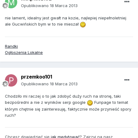
Opublikowano
18 Marca 2013
nie lament, idealny jest gwałt na kozie, najlepiej niepełnoletniej
ale Gucwińskich bym w to nie mieszał
Randki
Ogłoszenia Lokalne
przemkoo101
Opublikowano
18 Marca 2013
Chodziło mi raczej o to jak zdobyć duży ruch na stronę, taki
bezpośredni a nie z wyników serp google
Funpage to temat
którym chętnie się zainteresuję, faktycznie może przynieść spory
ruch?
Chcesz dowiedzieć się
jak medytować
? Zajrzyj na nasz