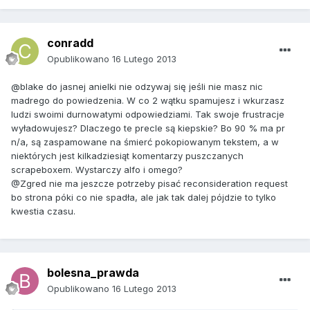
conradd
Opublikowano
16 Lutego 2013
@blake do jasnej anielki nie odzywaj się jeśli nie masz nic
madrego do powiedzenia. W co 2 wątku spamujesz i wkurzasz
ludzi swoimi durnowatymi odpowiedziami. Tak swoje frustracje
wyładowujesz? Dlaczego te precle są kiepskie? Bo 90 % ma pr
n/a, są zaspamowane na śmierć pokopiowanym tekstem, a w
niektórych jest kilkadziesiąt komentarzy puszczanych
scrapeboxem. Wystarczy alfo i omego?
@Zgred nie ma jeszcze potrzeby pisać reconsideration request
bo strona póki co nie spadła, ale jak tak dalej pójdzie to tylko
kwestia czasu.
bolesna_prawda
Opublikowano
16 Lutego 2013