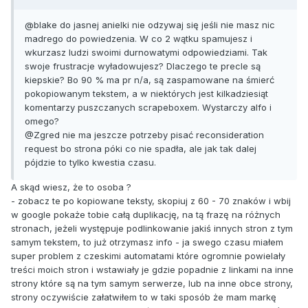
@blake do jasnej anielki nie odzywaj się jeśli nie masz nic
madrego do powiedzenia. W co 2 wątku spamujesz i
wkurzasz ludzi swoimi durnowatymi odpowiedziami. Tak
swoje frustracje wyładowujesz? Dlaczego te precle są
kiepskie? Bo 90 % ma pr n/a, są zaspamowane na śmierć
pokopiowanym tekstem, a w niektórych jest kilkadziesiąt
komentarzy puszczanych scrapeboxem. Wystarczy alfo i
omego?
@Zgred nie ma jeszcze potrzeby pisać reconsideration
request bo strona póki co nie spadła, ale jak tak dalej
pójdzie to tylko kwestia czasu.
A skąd wiesz, że to osoba ?
- zobacz te po kopiowane teksty, skopiuj z 60 - 70 znaków i wbij
w google pokaże tobie całą duplikację, na tą frazę na różnych
stronach, jeżeli występuje podlinkowanie jakiś innych stron z tym
samym tekstem, to już otrzymasz info - ja swego czasu miałem
super problem z czeskimi automatami które ogromnie powielały
treści moich stron i wstawiały je gdzie popadnie z linkami na inne
strony które są na tym samym serwerze, lub na inne obce strony,
strony oczywiście załatwiłem to w taki sposób że mam markę