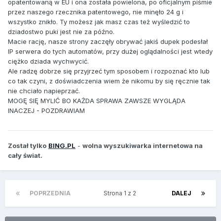
opatentowaną w EU i ona została powielona, po oficjalnym piśmie
przez naszego rzecznika patentowego, nie minęło 24 g i
wszystko znikło. Ty możesz jak masz czas też wyśledzić to
dziadostwo puki jest nie za późno.
Macie rację, nasze strony zaczęły obrywać jakiś dupek podesłał
IP serwera do tych automatów, przy dużej oglądalności jest wtedy
ciężko dziada wychwycić.
Ale radzę dobrze się przyjrzeć tym sposobem i rozpoznać kto lub
co tak czyni, z doświadczenia wiem że nikomu by się ręcznie tak
nie chciało napieprzać.
MOGĘ SIĘ MYLIĆ BO KAŻDA SPRAWA ZAWSZE WYGLĄDA
INACZEJ - POZDRAWIAM
Został tylko
BING.PL
-
wolna wyszukiwarka internetowa na
cały świat.
POPRZEDNIA
Strona 1 z 2
DALEJ