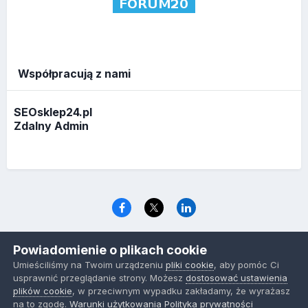
Współpracują z nami
SEOsklep24.pl
Zdalny Admin
Język
Polityka prywatności
Ciasteczka
Powiadomienie o plikach cookie
www.optymalizacja.com
Umieściliśmy na Twoim urządzeniu
pliki cookie
, aby pomóc Ci
Powered by Invision Community
usprawnić przeglądanie strony. Możesz
dostosować ustawienia
plików cookie
, w przeciwnym wypadku zakładamy, że wyrażasz
na to zgodę.
Warunki użytkowania
Polityka prywatności