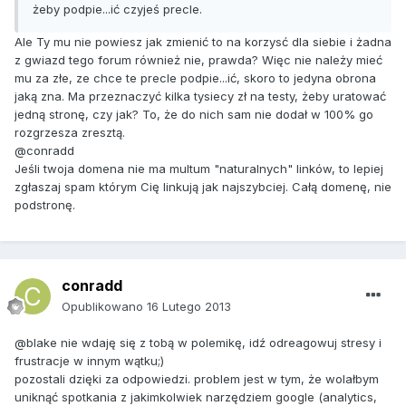
żeby podpie...ić czyjeś precle.
Ale Ty mu nie powiesz jak zmienić to na korzysć dla siebie i żadna
z gwiazd tego forum również nie, prawda? Więc nie należy mieć
mu za złe, ze chce te precle podpie...ić, skoro to jedyna obrona
jaką zna. Ma przeznaczyć kilka tysiecy zł na testy, żeby uratować
jedną stronę, czy jak? To, że do nich sam nie dodał w 100% go
rozgrzesza zresztą.
@conradd
Jeśli twoja domena nie ma multum "naturalnych" linków, to lepiej
zgłaszaj spam którym Cię linkują jak najszybciej. Całą domenę, nie
podstronę.
conradd
Opublikowano
16 Lutego 2013
@blake nie wdaję się z tobą w polemikę, idź odreagowuj stresy i
frustracje w innym wątku;)
pozostali dzięki za odpowiedzi. problem jest w tym, że wolałbym
uniknąć spotkania z jakimkolwiek narzędziem google (analytics,