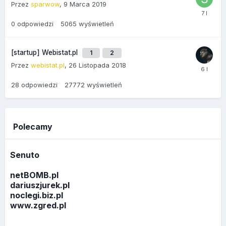
Przez
sparwow
,
9 Marca 2019
0
odpowiedzi
5065
wyświetleń
[startup] Webistat.pl
1
2
Przez
webistat.pl
,
26 Listopada 2018
28
odpowiedzi
27772
wyświetleń
Polecamy
Senuto
netBOMB.pl
dariuszjurek.pl
noclegi.biz.pl
www.zgred.pl