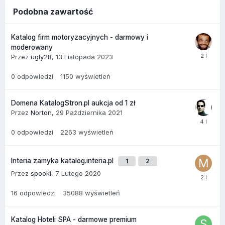
Podobna zawartość
Katalog firm motoryzacyjnych - darmowy i
moderowany
Przez
ugly28
,
13 Listopada 2023
0
odpowiedzi
1150
wyświetleń
Domena KatalogStron.pl aukcja od 1 zł
Przez
Norton
,
29 Października 2021
0
odpowiedzi
2263
wyświetleń
Interia zamyka katalog.interia.pl
1
2
Przez
spooki
,
7 Lutego 2020
16
odpowiedzi
35088
wyświetleń
Katalog Hoteli SPA - darmowe premium