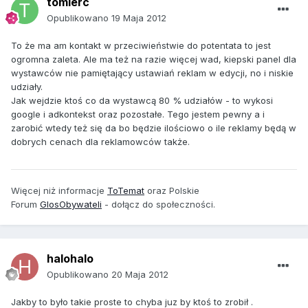
tomierc
Opublikowano
19 Maja 2012
To że ma am kontakt w przeciwieństwie do potentata to jest
ogromna zaleta. Ale ma też na razie więcej wad, kiepski panel dla
wystawców nie pamiętający ustawiań reklam w edycji, no i niskie
udziały.
Jak wejdzie ktoś co da wystawcą 80 % udziałów - to wykosi
google i adkontekst oraz pozostałe. Tego jestem pewny a i
zarobić wtedy też się da bo będzie ilościowo o ile reklamy będą w
dobrych cenach dla reklamowców także.
Więcej niż informacje
ToTemat
oraz Polskie
Forum
GlosObywateli
- dołącz do społeczności.
halohalo
Opublikowano
20 Maja 2012
Jakby to było takie proste to chyba juz by ktoś to zrobił .