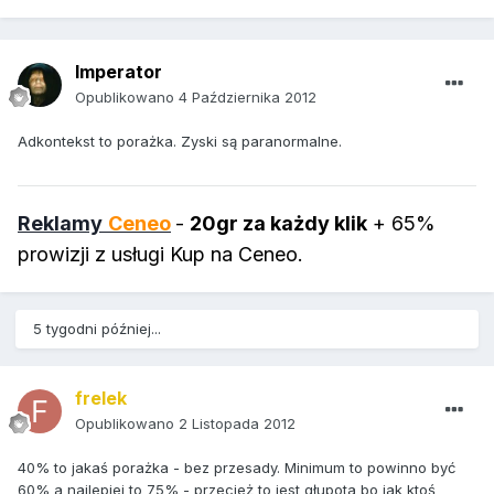
Imperator
Opublikowano
4 Października 2012
Adkontekst to porażka. Zyski są paranormalne.
Reklamy
Ceneo
-
20gr za każdy klik
+ 65%
prowizji z usługi Kup na Ceneo.
5 tygodni później...
frelek
Opublikowano
2 Listopada 2012
40% to jakaś porażka - bez przesady. Minimum to powinno być
60% a najlepiej to 75% - przecież to jest głupota bo jak ktoś