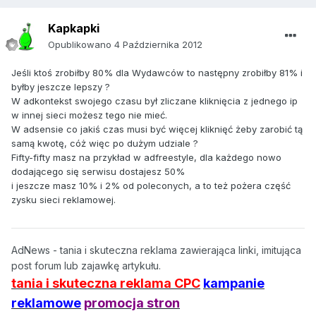
Kapkapki
Opublikowano
4 Października 2012
Jeśli ktoś zrobiłby 80% dla Wydawców to następny zrobiłby 81% i
byłby jeszcze lepszy ?
W adkontekst swojego czasu był zliczane kliknięcia z jednego ip
w innej sieci możesz tego nie mieć.
W adsensie co jakiś czas musi być więcej kliknięć żeby zarobić tą
samą kwotę, cóż więc po dużym udziale ?
Fifty-fifty masz na przykład w adfreestyle, dla każdego nowo
dodającego się serwisu dostajesz 50%
i jeszcze masz 10% i 2% od poleconych, a to też pożera część
zysku sieci reklamowej.
AdNews - tania i skuteczna reklama zawierająca linki, imitująca
post forum lub zajawkę artykułu.
tania i skuteczna reklama CPC
kampanie
reklamowe
promocja stron