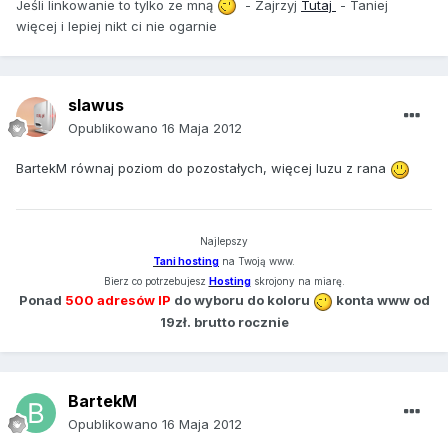
Jeśli linkowanie to tylko ze mną
- Zajrzyj
Tutaj
- Taniej
więcej i lepiej nikt ci nie ogarnie
slawus
Opublikowano
16 Maja 2012
BartekM równaj poziom do pozostałych, więcej luzu z rana
Najlepszy
Tani hosting
na Twoją www.
Bierz co potrzebujesz
Hosting
skrojony na miarę.
Ponad
500 adresów IP
do wyboru do koloru
konta www od
19zł. brutto rocznie
BartekM
Opublikowano
16 Maja 2012