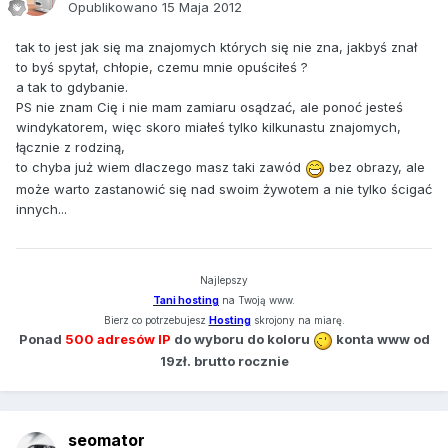
Opublikowano
15 Maja 2012
tak to jest jak się ma znajomych których się nie zna, jakbyś znał
to byś spytał, chłopie, czemu mnie opuściłeś ?
a tak to gdybanie.
PS nie znam Cię i nie mam zamiaru osądzać, ale ponoć jesteś
windykatorem, więc skoro miałeś tylko kilkunastu znajomych,
łącznie z rodziną,
to chyba już wiem dlaczego masz taki zawód
bez obrazy, ale
może warto zastanowić się nad swoim żywotem a nie tylko ścigać
innych...
Najlepszy
Tani hosting
na Twoją www.
Bierz co potrzebujesz
Hosting
skrojony na miarę.
Ponad
500 adresów IP
do wyboru do koloru
konta www od
19zł. brutto rocznie
seomator