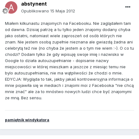
abstynent
Opublikowano
15 Maja 2012
Miałem kilkunastu znajomych na Facebooku. Nie zaglądałem tam
od dawna. Dzisiaj patrzę a tu tylko jeden znajomy dodany chyba
jako ostatni, natomiast wiele zaproszeń od osób których nie
znam. Nie jestem osobą zupełnie nieznana ale gwiazdą żadna ani
celebrytą też nie (no chyba że jestem a o tym nie wiem :-). O co tu
chodzi? Dodam tylko że gdy wpisuję swoje imię i nazwisko w
Google to działa autouzupełnianie - dopisanie nazwy
miejscowości w której mieszkam a jeszcze z miesiąc temu nie
bylo autouzupełniania, nie ma wątpliwości że chodzi o mnie.
EDYCJA: Wygląda to tak, jakby jakaś kontrowersyjna informacja o
mnie pojawiła się w mediach i znajomi moi z Facebooka "nie chcą
mnie znać" ale za to mnóstwo nowych ludzi chce być znajomymi
ze mną. Bez sensu.
pamiętnik windykatora