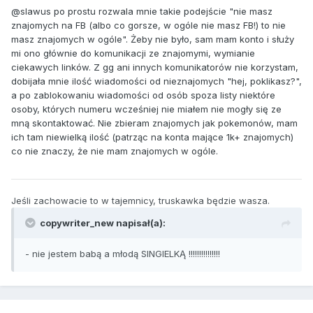
@slawus po prostu rozwala mnie takie podejście "nie masz
znajomych na FB (albo co gorsze, w ogóle nie masz FB!) to nie
masz znajomych w ogóle". Żeby nie było, sam mam konto i służy
mi ono głównie do komunikacji ze znajomymi, wymianie
ciekawych linków. Z gg ani innych komunikatorów nie korzystam,
dobijała mnie ilość wiadomości od nieznajomych "hej, poklikasz?",
a po zablokowaniu wiadomości od osób spoza listy niektóre
osoby, których numeru wcześniej nie miałem nie mogły się ze
mną skontaktować. Nie zbieram znajomych jak pokemonów, mam
ich tam niewielką ilość (patrząc na konta mające 1k+ znajomych)
co nie znaczy, że nie mam znajomych w ogóle.
Jeśli zachowacie to w tajemnicy, truskawka będzie wasza.
copywriter_new napisał(a):
- nie jestem babą a młodą SINGIELKĄ !!!!!!!!!!!!!!!