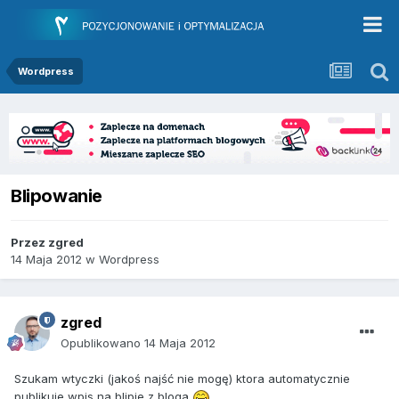
Wordpress
Blipowanie
Przez
zgred
14 Maja 2012
w
Wordpress
zgred
Opublikowano
14 Maja 2012
Szukam wtyczki (jakoś najść nie mogę) ktora automatycznie
publikuje wpis na blipie z bloga