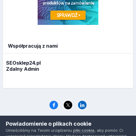
Współpracują z nami
SEOsklep24.pl
Zdalny Admin
Język
Polityka prywatności
Ciasteczka
Powiadomienie o plikach cookie
www.optymalizacja.com
Umieściliśmy na Twoim urządzeniu
pliki cookie
, aby pomóc Ci
Powered by Invision Community
usprawnić przeglądanie strony. Możesz
dostosować ustawienia