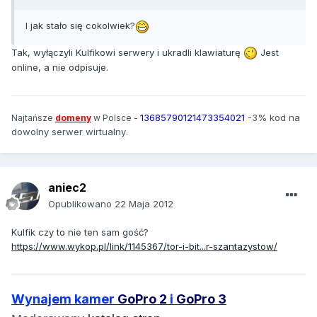
I jak stało się cokolwiek?
Tak, wyłączyli Kulfikowi serwery i ukradli klawiaturę
Jest
online, a nie odpisuje.
13685790121473354021
-3% kod na
Najtańsze
domeny
w Polsce -
dowolny serwer wirtualny
.
aniec2
Opublikowano
22 Maja 2012
Kulfik czy to nie ten sam gość?
https://www.wykop.pl/link/1145367/tor-i-bit...r-szantazystow/
Wynajem kamer
GoPro 2
i
GoPro 3