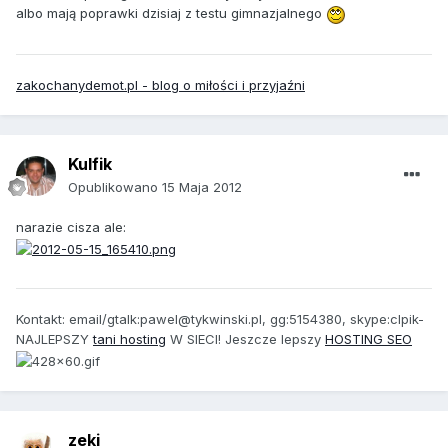
albo mają poprawki dzisiaj z testu gimnazjalnego
zakochanydemot.pl - blog o miłości i przyjaźni
Kulfik
Opublikowano
15 Maja 2012
narazie cisza ale:
Kontakt: email/gtalk:pawel@tykwinski.pl, gg:5154380, skype:clpik-
NAJLEPSZY
tani hosting
W SIECI! Jeszcze lepszy
HOSTING SEO
zeki