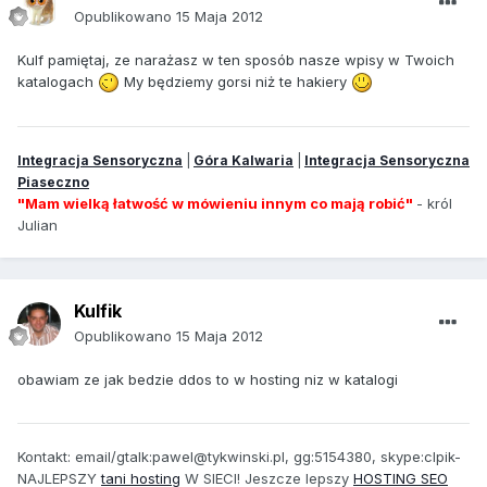
Opublikowano
15 Maja 2012
Kulf pamiętaj, ze narażasz w ten sposób nasze wpisy w Twoich
katalogach
My będziemy gorsi niż te hakiery
Integracja Sensoryczna
|
Góra Kalwaria
|
Integracja Sensoryczna
Piaseczno
"Mam wielką łatwość w mówieniu innym co mają robić"
- król
Julian
Kulfik
Opublikowano
15 Maja 2012
obawiam ze jak bedzie ddos to w hosting niz w katalogi
Kontakt: email/gtalk:pawel@tykwinski.pl, gg:5154380, skype:clpik-
NAJLEPSZY
tani hosting
W SIECI! Jeszcze lepszy
HOSTING SEO