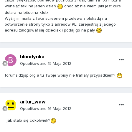
cisza. Większość botnetów pochodzi z rosji, tam za 10$ można
wynająć taki na jeden dzień
chociaż nie wiem jaki jest kurs
dolara na bitcoina <lol>.
Wyślij im maila z fake screenem przelewu z blokadą na
odtworzenie strony tylko z adresów PL, zarejestruj z jakiego
adresu zalogował się dzieciak i podaj go na pały
blondynka
Opublikowano
15 Maja 2012
forums.d2jsp.org a tu Twoje wpisy nie trafiały przypadkiem?
artur_waw
Opublikowano
16 Maja 2012
I jak stało się cokolwiek?