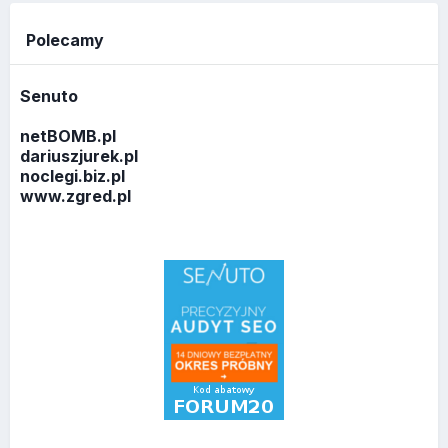
Polecamy
Senuto
netBOMB.pl
dariuszjurek.pl
noclegi.biz.pl
www.zgred.pl