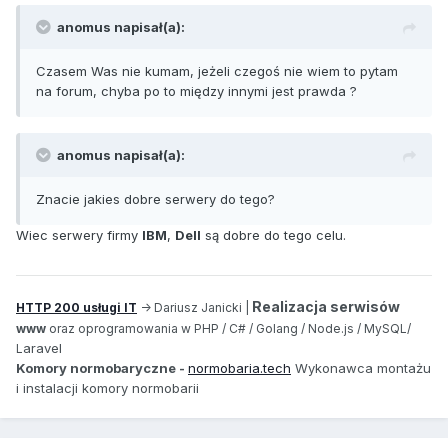
anomus napisał(a):
Czasem Was nie kumam, jeżeli czegoś nie wiem to pytam
na forum, chyba po to między innymi jest prawda ?
anomus napisał(a):
Znacie jakies dobre serwery do tego?
Wiec serwery firmy
IBM
,
Dell
są dobre do tego celu.
Realizacja serwisów
HTTP 200 usługi IT
-> Dariusz Janicki |
www
oraz oprogramowania w PHP / C# / Golang / Node.js / MySQL/
aravel
L
Komory normobaryczne -
normobaria.tech
Wykonawca montażu
i instalacji komory normobarii