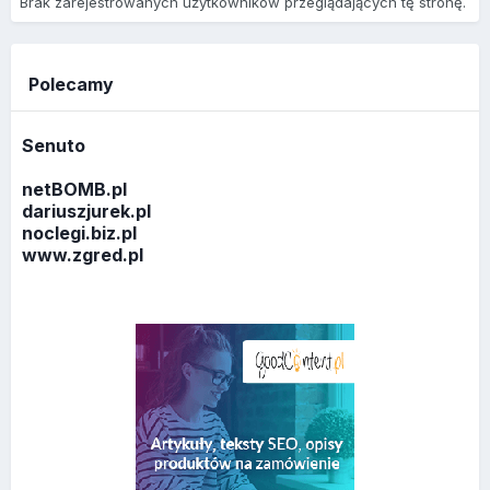
Brak zarejestrowanych użytkowników przeglądających tę stronę.
Polecamy
Senuto
netBOMB.pl
dariuszjurek.pl
noclegi.biz.pl
www.zgred.pl