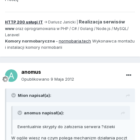
Realizacja serwisów
HTTP 200 usługi IT
-> Dariusz Janicki |
www
oraz oprogramowania w PHP / C# / Golang / Node.js / MySQL/
aravel
L
Komory normobaryczne -
normobaria.tech
Wykonawca montażu
i instalacji komory normobarii
anomus
Opublikowano
9 Maja 2012
Mion napisał(a):
anomus napisał(a):
Ewentualnie skrypty do załozenia serwera ?dzieki
W ogóle wiesz na czym polega mechanizm działania poczt