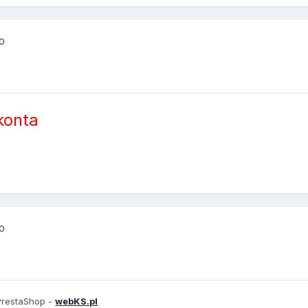
10
konta
10
PrestaShop -
webKS.pl