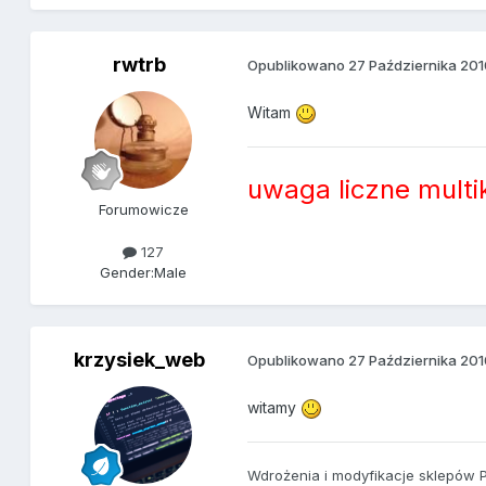
rwtrb
Opublikowano
27 Października 20
Witam
uwaga liczne multi
Forumowicze
127
Gender:
Male
krzysiek_web
Opublikowano
27 Października 20
witamy
Wdrożenia i modyfikacje sklepów 