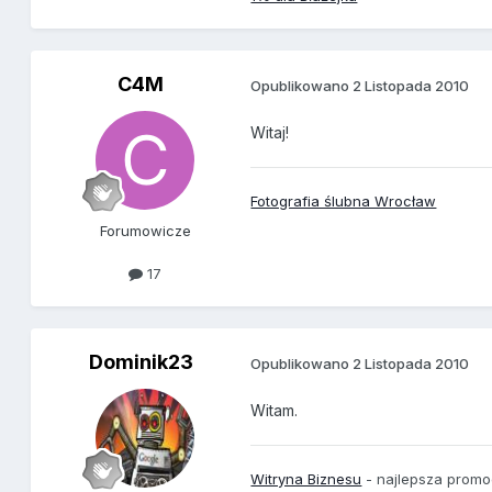
C4M
Opublikowano
2 Listopada 2010
Witaj!
Fotografia ślubna Wrocław
Forumowicze
17
Dominik23
Opublikowano
2 Listopada 2010
Witam.
Witryna Biznesu
- najlepsza promoc