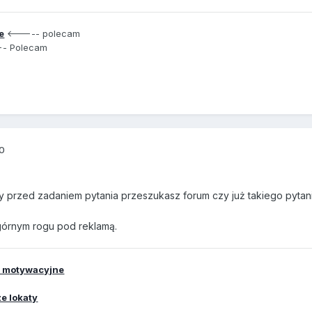
e
<----- polecam
- Polecam
10
y przed zadaniem pytania przeszukasz forum czy już takiego pytani
górnym rogu pod reklamą.
y motywacyjne
e lokaty