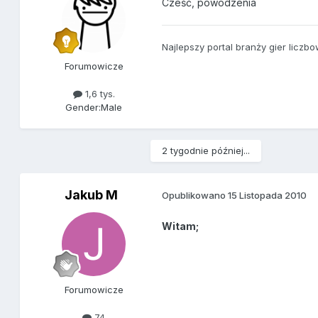
Cześć, powodzenia
Najlepszy portal branży gier liczb
Forumowicze
1,6 tys.
Gender:
Male
2 tygodnie później...
Jakub M
Opublikowano
15 Listopada 2010
Witam;
Forumowicze
74