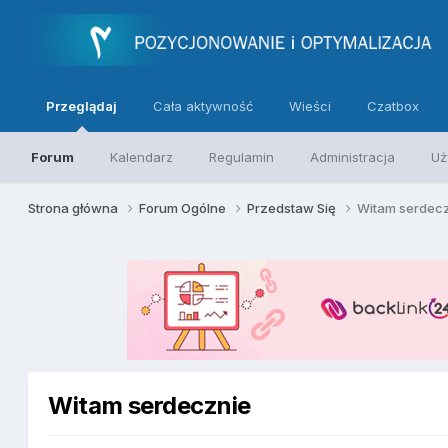
Przeglądaj
Cała aktywność
Wieści
Czatbox
Forum
Kalendarz
Regulamin
Administracja
Uż
Strona główna
Forum Ogólne
Przedstaw Się
Witam serdec
Witam serdecznie