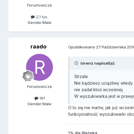
Forumowicze
2,1 tys.
Gender:
Male
raado
Opublikowano
27 Października 20
lorenz napisał(a):
Strzała
Nie będziesz uciążliwy wtedy
Forumowicze
nie zadał ktoś wcześniej.
W wyszukiwarka jest w prawy
181
Gender:
Male
O to się nie martw, jak już wcze
funkcjonalność wyszukiwarki obcą
1% dla Błażejka