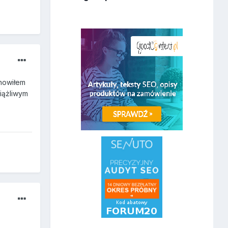
anowiłem
ciążliwym