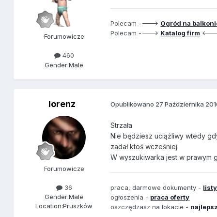
Polecam ---->
Ogród na balkoni
Polecam ---->
Katalog firm
<---
Forumowicze
460
Gender:
Male
lorenz
Opublikowano
27 Października 20
Strzała
Nie będziesz uciążliwy wtedy gd
zadał ktoś wcześniej.
W wyszukiwarka jest w prawym 
Forumowicze
praca, darmowe dokumenty -
list
36
Gender:
Male
ogłoszenia -
praca oferty
Location:
Pruszków
oszczędzasz na lokacie -
najlepsz