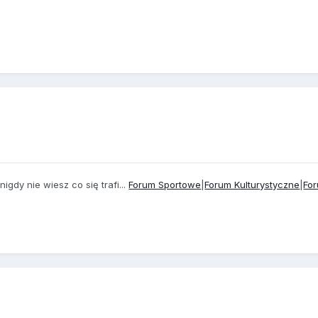
igdy nie wiesz co się trafi...
Forum Sportowe
|
Forum Kulturystyczne
|
Fo