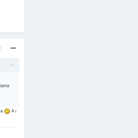
tania
na
A i