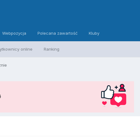
Webpozycja
Polecana zawartość
Kluby
ytkownicy online
Ranking
znie