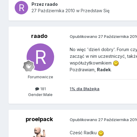
Przez
raado
27 Października 2010
w
Przedstaw Się
raado
Opublikowano
27 Października 20
No więc 'dzień dobry'. Forum czy
zacząć w nim uczestniczyć, takż
współużytkownikiem
Pozdrawiam,
Radek
.
Forumowicze
1% dla Błażejka
181
Gender:
Male
proelpack
Opublikowano
27 Października 20
Cześć Radku